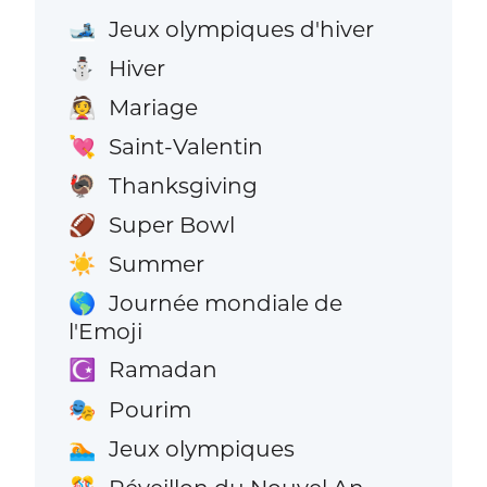
Jeux olympiques d'hiver
🎿
Hiver
⛄
Mariage
👰
Saint-Valentin
💘
Thanksgiving
🦃
Super Bowl
🏈
Summer
☀️
Journée mondiale de
🌎
l'Emoji
Ramadan
☪️
Pourim
🎭
Jeux olympiques
🏊