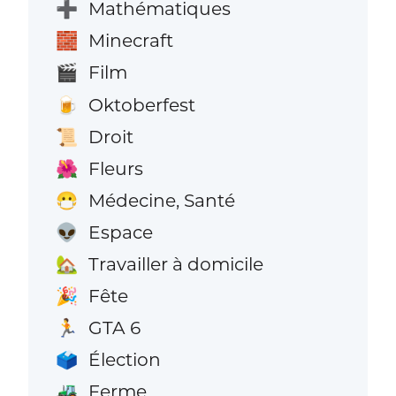
Mathématiques
➕
Minecraft
🧱
Film
🎬
Oktoberfest
🍺
Droit
📜
Fleurs
🌺
Médecine, Santé
😷
Espace
👽
Travailler à domicile
🏡
Fête
🎉
GTA 6
🏃
Élection
🗳️
Ferme
🚜