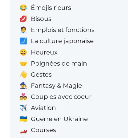
Émojis rieurs
😂
Bisous
💋
Emplois et fonctions
🧑‍💼
La culture japonaise
🗾
Heureux
😄
Poignées de main
🤝
Gestes
👋
Fantasy & Magie
🧙
Couples avec coeur
💑
Aviation
✈️
Guerre en Ukraine
🇺🇦
Courses
🏎️