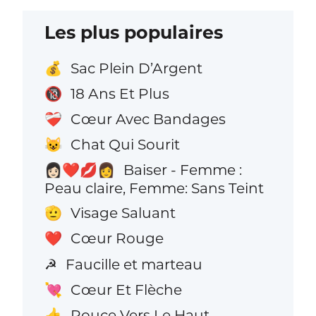
Les plus populaires
Sac Plein D’Argent
💰
18 Ans Et Plus
🔞
Cœur Avec Bandages
❤️‍🩹
Chat Qui Sourit
😺
Baiser - Femme :
👩🏻‍❤️‍💋‍👩
Peau claire, Femme: Sans Teint
Visage Saluant
🫡
Cœur Rouge
❤️
Faucille et marteau
☭
Cœur Et Flèche
💘
Pouce Vers Le Haut
👍