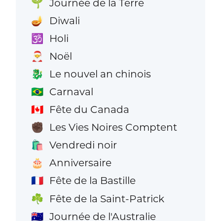
Journée de la Terre
🌱
Diwali
🪔
Holi
🕉️
Noël
🎅
Le nouvel an chinois
🐉
Carnaval
🇧🇷
Fête du Canada
🇨🇦
Les Vies Noires Comptent
✊🏿
Vendredi noir
🛍️
Anniversaire
🎂
Fête de la Bastille
🇫🇷
Fête de la Saint-Patrick
☘️
Journée de l'Australie
🇦🇺