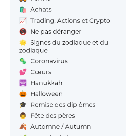
Achats
🛍️
Trading, Actions et Crypto
📈
Ne pas déranger
📵
Signes du zodiaque et du
🌟
zodiaque
Coronavirus
🦠
Cœurs
💕
Hanukkah
🕎
Halloween
🎃
Remise des diplômes
🎓
Fête des pères
👨
Automne / Autumn
🍂