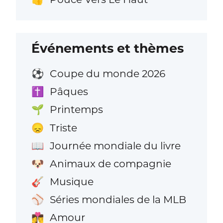
Événements et thèmes
Coupe du monde 2026
⚽
Pâques
✝️
Printemps
🌱
Triste
😞
Journée mondiale du livre
📖
Animaux de compagnie
🐶
Musique
🎸
Séries mondiales de la MLB
⚾
Amour
👩‍❤️‍💋‍👨