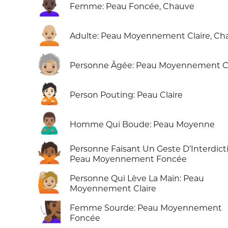
👩🏿‍🦲
Femme: Peau Foncée, Chauve
🧑🏼‍🦲
Adulte: Peau Moyennement Claire, Ch
🧓🏼
Personne Âgée: Peau Moyennement Cl
🙎🏻
Person Pouting: Peau Claire
🙎🏽‍♂️
Homme Qui Boude: Peau Moyenne
🙅🏾
Personne Faisant Un Geste D’Interdict
Peau Moyennement Foncée
🙋🏼
Personne Qui Lève La Main: Peau
Moyennement Claire
🧏🏾‍♀️
Femme Sourde: Peau Moyennement
Foncée