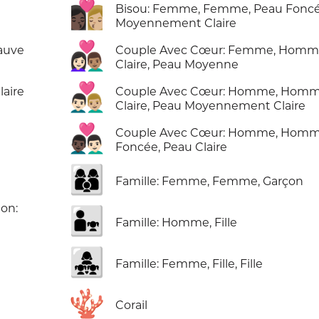
👩🏿‍❤️‍💋‍👩🏼
Bisou: Femme, Femme, Peau Foncé
Moyennement Claire
👩🏻‍❤️‍👨🏽
auve
Couple Avec Cœur: Femme, Homm
Claire, Peau Moyenne
👨🏻‍❤️‍👨🏼
aire
Couple Avec Cœur: Homme, Homm
Claire, Peau Moyennement Claire
👨🏿‍❤️‍👨🏻
Couple Avec Cœur: Homme, Homm
Foncée, Peau Claire
👩‍👩‍👦
Famille: Femme, Femme, Garçon
ion:
👨‍👧
Famille: Homme, Fille
👩‍👧‍👧
Famille: Femme, Fille, Fille
🪸
Corail