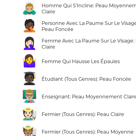
🙇🏼‍♂️
Homme Qui S’Incline: Peau Moyenne
Claire
🤦🏿
Personne Avec La Paume Sur Le Visage
Peau Foncée
🤦🏻‍♀️
Femme Avec La Paume Sur Le Visage:
Claire
🤷‍♀️
Femme Qui Hausse Les Épaules
🧑🏿‍🎓
Étudiant (Tous Genres): Peau Foncée
👨🏼‍🏫
Enseignant: Peau Moyennement Clair
🧑🏻‍🌾
Fermier (Tous Genres): Peau Claire
🧑🏽‍🌾
Fermier (Tous Genres): Peau Moyenne