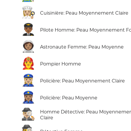
👩🏼‍🍳
Cuisinière: Peau Moyennement Claire
👨🏾‍✈️
Pilote Homme: Peau Moyennement F
👩🏽‍🚀
Astronaute Femme: Peau Moyenne
👨‍🚒
Pompier Homme
👮🏼‍♀️
Policière: Peau Moyennement Claire
👮🏽‍♀️
Policière: Peau Moyenne
🕵🏼‍♂️
Homme Détective: Peau Moyenneme
Claire