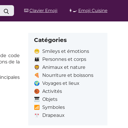
⌨️
Clavier Emoji
👩‍🍳
Emoji Cuisine
Catégories
😁
Smileys et émotions
 de code
👪
Personnes et corps
ons de la
🦁
Animaux et nature
🍕
Nourriture et boissons
incipales
🌍
Voyages et lieux
🏀
Activités
🎹
Objets
📶
Symboles
🎌
Drapeaux