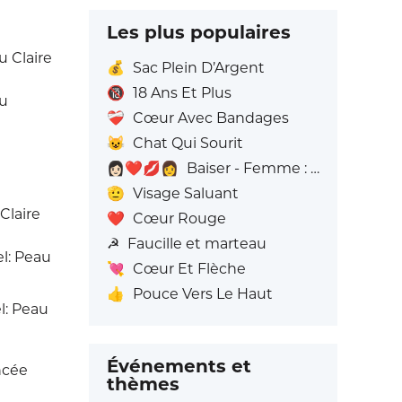
Les plus populaires
u Claire
💰
Sac Plein D’Argent
🔞
18 Ans Et Plus
au
❤️‍🩹
Cœur Avec Bandages
😺
Chat Qui Sourit
👩🏻‍❤️‍💋‍👩
Baiser - Femme : Peau claire, Femme: Sans Teint
🫡
Visage Saluant
Claire
❤️
Cœur Rouge
☭
Faucille et marteau
l: Peau
💘
Cœur Et Flèche
👍
Pouce Vers Le Haut
l: Peau
Événements et
ncée
thèmes