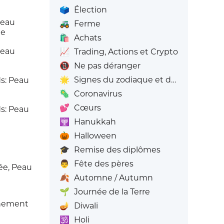
🗳️
Élection
Peau
🚜
Ferme
ée
🛍️
Achats
Peau
📈
Trading, Actions et Crypto
📵
Ne pas déranger
🌟
Signes du zodiaque et du zodiaque
: Peau
🦠
Coronavirus
💕
Cœurs
: Peau
🕎
Hanukkah
🎃
Halloween
🎓
Remise des diplômes
👨
Fête des pères
e, Peau
🍂
Automne / Autumn
🌱
Journée de la Terre
nement
🪔
Diwali
🕉️
Holi