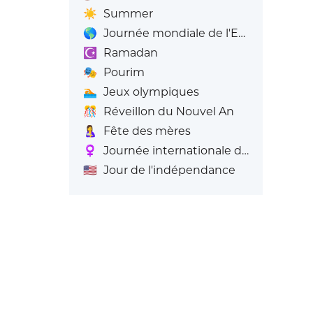
☀️
Summer
🌎
Journée mondiale de l'Emoji
☪️
Ramadan
🎭
Pourim
🏊
Jeux olympiques
🎊
Réveillon du Nouvel An
🤱
Fête des mères
♀️
Journée internationale de la femme
🇺🇸
Jour de l'indépendance