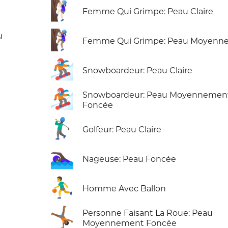
🧗🏻‍♀️
Femme Qui Grimpe: Peau Claire
🧗🏽‍♀️
u
Femme Qui Grimpe: Peau Moyenn
🏂🏻
Snowboardeur: Peau Claire
🏂🏾
Snowboardeur: Peau Moyennemen
Foncée
🏌🏻‍♂️
Golfeur: Peau Claire
🏊🏿‍♀️
Nageuse: Peau Foncée
⛹️‍♂️
Homme Avec Ballon
🤸🏾
Personne Faisant La Roue: Peau
Moyennement Foncée