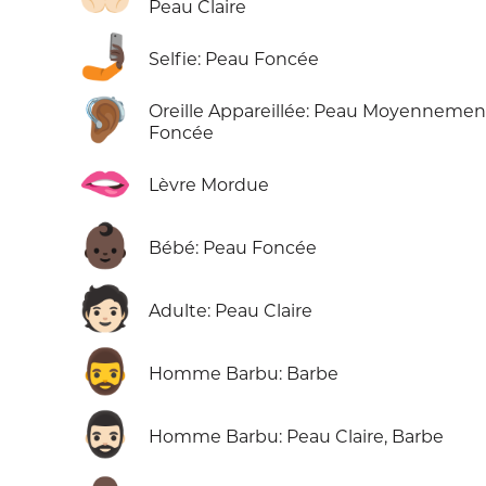
Peau Claire
🤳🏿
Selfie: Peau Foncée
🦻🏾
Oreille Appareillée: Peau Moyennemen
Foncée
🫦
Lèvre Mordue
👶🏿
Bébé: Peau Foncée
🧑🏻
Adulte: Peau Claire
🧔‍♂️
Homme Barbu: Barbe
🧔🏻‍♂️
Homme Barbu: Peau Claire, Barbe