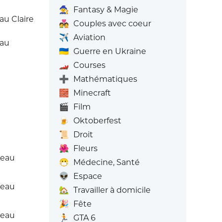
🧙
Fantasy & Magie
au Claire
💑
Couples avec coeur
✈️
Aviation
eau
🇺🇦
Guerre en Ukraine
🏎️
Courses
➕
Mathématiques
🧱
Minecraft
🎬
Film
🍺
Oktoberfest
📜
Droit
🌺
Fleurs
Peau
😷
Médecine, Santé
👽
Espace
Peau
🏡
Travailler à domicile
🎉
Fête
Peau
🏃
GTA 6