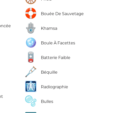
🛟
Bouée De Sauvetage
🪬
oncée
Khamsa
🪩
Boule À Facettes
🪫
Batterie Faible
🩼
Béquille
🩻
Radiographie
nt
🫧
Bulles