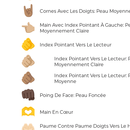
🤘🏽
Cornes Avec Les Doigts: Peau Moyenn
👈🏼
Main Avec Index Pointant À Gauche: P
Moyennement Claire
🫵
Index Pointant Vers Le Lecteur
🫵🏼
Index Pointant Vers Le Lecteur:
Moyennement Claire
🫵🏽
Index Pointant Vers Le Lecteur:
Moyenne
👊🏿
Poing De Face: Peau Foncée
🫶
Main En Cœur
🤲🏻
Paume Contre Paume Doigts Vers Le H