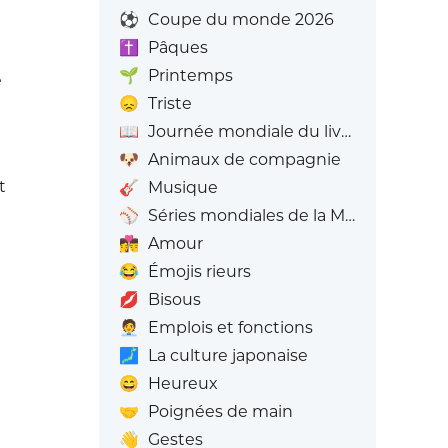
⚽
Coupe du monde 2026
✝️
Pâques
🌱
Printemps
e
😞
Triste
📖
Journée mondiale du livre
🐶
Animaux de compagnie
t
🎸
Musique
⚾
Séries mondiales de la MLB
👩‍❤️‍💋‍👨
Amour
😂
Émojis rieurs
💋
Bisous
🧑‍💼
Emplois et fonctions
🗾
La culture japonaise
😄
Heureux
🤝
Poignées de main
👋
Gestes