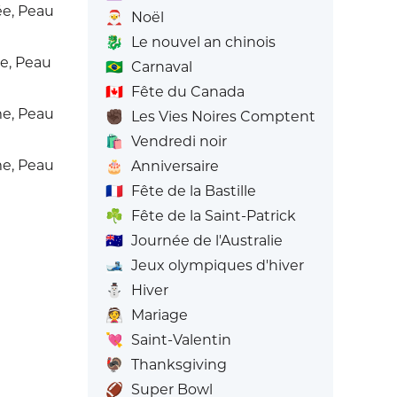
e, Peau
🎅
Noël
🐉
Le nouvel an chinois
e, Peau
🇧🇷
Carnaval
🇨🇦
Fête du Canada
e, Peau
✊🏿
Les Vies Noires Comptent
🛍️
Vendredi noir
e, Peau
🎂
Anniversaire
🇫🇷
Fête de la Bastille
☘️
Fête de la Saint-Patrick
🇦🇺
Journée de l'Australie
🎿
Jeux olympiques d'hiver
⛄
Hiver
👰
Mariage
💘
Saint-Valentin
🦃
Thanksgiving
🏈
Super Bowl