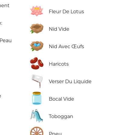
ment
🪷
Fleur De Lotus
:
🪹
Nid Vide
 Peau
🪺
Nid Avec Œufs
🫘
Haricots
🫗
Verser Du Liquide
🫙
e
Bocal Vide
🛝
Toboggan
🛞
Pneu