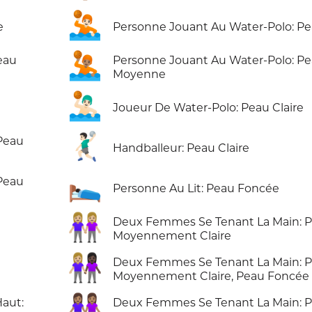
🤽🏻
e
Personne Jouant Au Water-Polo: Pe
🤽🏽
eau
Personne Jouant Au Water-Polo: P
Moyenne
🤽🏻‍♂️
Joueur De Water-Polo: Peau Claire
🤾🏻‍♂️
 Peau
Handballeur: Peau Claire
🛌🏿
 Peau
Personne Au Lit: Peau Foncée
👭🏼
Deux Femmes Se Tenant La Main: 
Moyennement Claire
👩🏼‍🤝‍👩🏿
Deux Femmes Se Tenant La Main: 
Moyennement Claire, Peau Foncée
👭🏽
aut:
Deux Femmes Se Tenant La Main: 