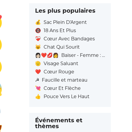
Les plus populaires
💰
Sac Plein D’Argent
🔞
18 Ans Et Plus
❤️‍🩹
Cœur Avec Bandages
😺
Chat Qui Sourit
👩🏻‍❤️‍💋‍👩
Baiser - Femme : Peau claire, Femme: Sans Teint
🫡
Visage Saluant
❤️
Cœur Rouge
☭
Faucille et marteau
💘
Cœur Et Flèche
👍
Pouce Vers Le Haut
Événements et
thèmes