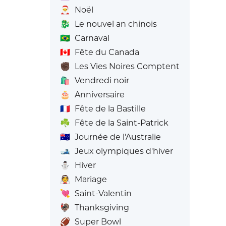
🎅
Noël
🐉
Le nouvel an chinois
🇧🇷
Carnaval
🇨🇦
Fête du Canada
✊🏿
Les Vies Noires Comptent
🛍️
Vendredi noir
🎂
Anniversaire
🇫🇷
Fête de la Bastille
☘️
Fête de la Saint-Patrick
🇦🇺
Journée de l'Australie
🎿
Jeux olympiques d'hiver
⛄
Hiver
👰
Mariage
💘
Saint-Valentin
🦃
Thanksgiving
🏈
Super Bowl