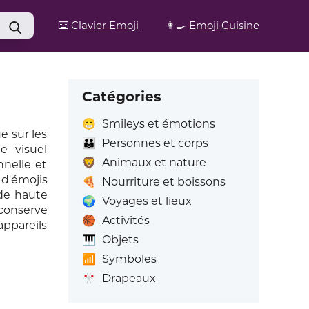
⌨️
Clavier Emoji
👩‍🍳
Emoji Cuisine
Catégories
😁
Smileys et émotions
e sur les
👪
Personnes et corps
e visuel
🦁
Animaux et nature
nelle et
 d'émojis
🍕
Nourriture et boissons
 de haute
🌍
Voyages et lieux
 conserve
🏀
Activités
ppareils
🎹
Objets
📶
Symboles
🎌
Drapeaux