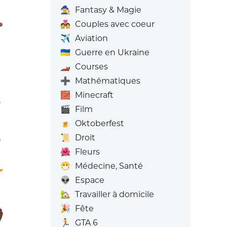
🧙
Fantasy & Magie
💑
Couples avec coeur
✈️
Aviation
🇺🇦
Guerre en Ukraine
🏎️
Courses
➕
Mathématiques
🧱
Minecraft
🎬
Film
🍺
Oktoberfest
📜
Droit
🌺
Fleurs
😷
Médecine, Santé
👽
Espace
🏡
Travailler à domicile
🎉
Fête
🏃
GTA 6