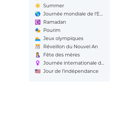
☀️
Summer
🌎
Journée mondiale de l'Emoji
☪️
Ramadan
🎭
Pourim
🏊
Jeux olympiques
🎊
Réveillon du Nouvel An
🤱
Fête des mères
♀️
Journée internationale de la femme
🇺🇸
Jour de l'indépendance