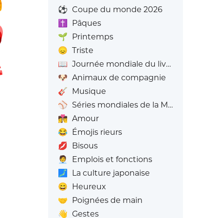
⚽
Coupe du monde 2026
✝️
Pâques
🌱
Printemps
😞
Triste
📖
Journée mondiale du livre
🐶
Animaux de compagnie
🎸
Musique
⚾
Séries mondiales de la MLB
👩‍❤️‍💋‍👨
Amour
😂
Émojis rieurs
💋
Bisous
🧑‍💼
Emplois et fonctions
🗾
La culture japonaise
😄
Heureux
🤝
Poignées de main
👋
Gestes