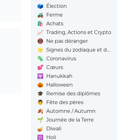
🗳️
Élection
🚜
Ferme
🛍️
Achats
📈
Trading, Actions et Crypto
📵
Ne pas déranger
🌟
Signes du zodiaque et du zodiaque
🦠
Coronavirus
💕
Cœurs
🕎
Hanukkah
🎃
Halloween
🎓
Remise des diplômes
👨
Fête des pères
🍂
Automne / Autumn
🌱
Journée de la Terre
🪔
Diwali
🕉️
Holi