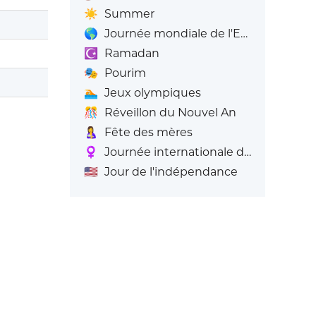
☀️
Summer
🌎
Journée mondiale de l'Emoji
☪️
Ramadan
🎭
Pourim
🏊
Jeux olympiques
🎊
Réveillon du Nouvel An
🤱
Fête des mères
♀️
Journée internationale de la femme
🇺🇸
Jour de l'indépendance