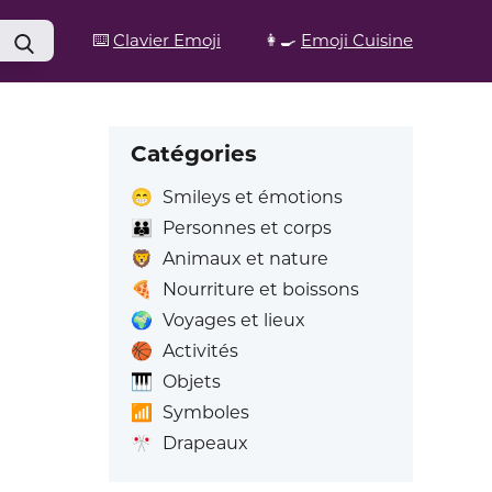
⌨️
Clavier Emoji
👩‍🍳
Emoji Cuisine
Catégories
😁
Smileys et émotions
👪
Personnes et corps
🦁
Animaux et nature
🍕
Nourriture et boissons
🌍
Voyages et lieux
🏀
Activités
🎹
Objets
📶
Symboles
🎌
Drapeaux