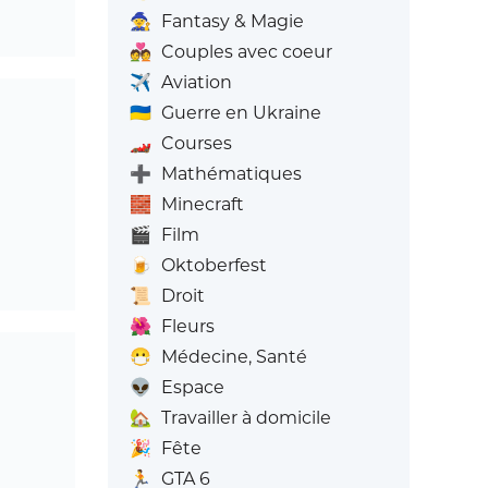
🧙
Fantasy & Magie
💑
Couples avec coeur
✈️
Aviation
🇺🇦
Guerre en Ukraine
🏎️
Courses
➕
Mathématiques
🧱
Minecraft
🎬
Film
🍺
Oktoberfest
📜
Droit
🌺
Fleurs
😷
Médecine, Santé
👽
Espace
🏡
Travailler à domicile
🎉
Fête
🏃
GTA 6