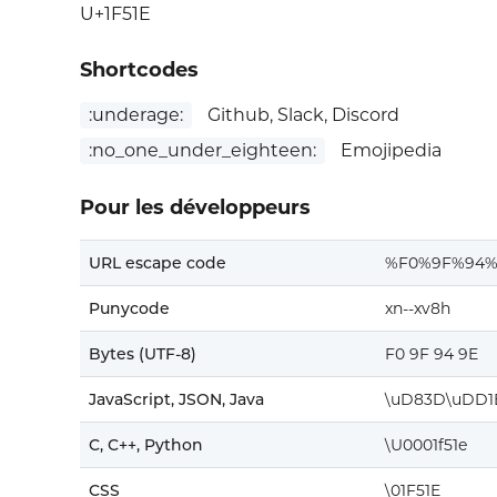
U+1F51E
Shortcodes
:underage:
Github, Slack, Discord
:no_one_under_eighteen:
Emojipedia
Pour les développeurs
URL escape code
%F0%9F%94%
Punycode
xn--xv8h
Bytes (UTF-8)
F0 9F 94 9E
JavaScript, JSON, Java
\uD83D\uDD1
C, C++, Python
\U0001f51e
CSS
\01F51E