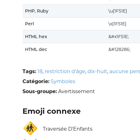
PHP, Ruby
\u{1F51E}
Perl
\x{1F51E}
HTML hex
&#x1F51E;
HTML dec
&#128286;
Tags:
18
,
restriction d'âge
,
dix-huit
,
aucune pers
Catégorie:
Symboles
Sous-groupe:
Avertissement
Emoji connexe
🚸
Traversée D’Enfants