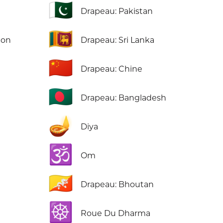
🇵🇰
Drapeau: Pakistan
🇱🇰
ion
Drapeau: Sri Lanka
🇨🇳
Drapeau: Chine
🇧🇩
Drapeau: Bangladesh
🪔
Diya
🕉️
Om
🇧🇹
Drapeau: Bhoutan
☸️
Roue Du Dharma