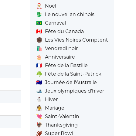
🎅
Noël
🐉
Le nouvel an chinois
🇧🇷
Carnaval
🇨🇦
Fête du Canada
✊🏿
Les Vies Noires Comptent
🛍️
Vendredi noir
🎂
Anniversaire
🇫🇷
Fête de la Bastille
☘️
Fête de la Saint-Patrick
🇦🇺
Journée de l'Australie
🎿
Jeux olympiques d'hiver
⛄
Hiver
👰
Mariage
💘
Saint-Valentin
🦃
Thanksgiving
🏈
Super Bowl