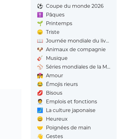
⚽
Coupe du monde 2026
✝️
Pâques
🌱
Printemps
😞
Triste
📖
Journée mondiale du livre
🐶
Animaux de compagnie
🎸
Musique
⚾
Séries mondiales de la MLB
👩‍❤️‍💋‍👨
Amour
😂
Émojis rieurs
💋
Bisous
🧑‍💼
Emplois et fonctions
🗾
La culture japonaise
😄
Heureux
🤝
Poignées de main
👋
Gestes