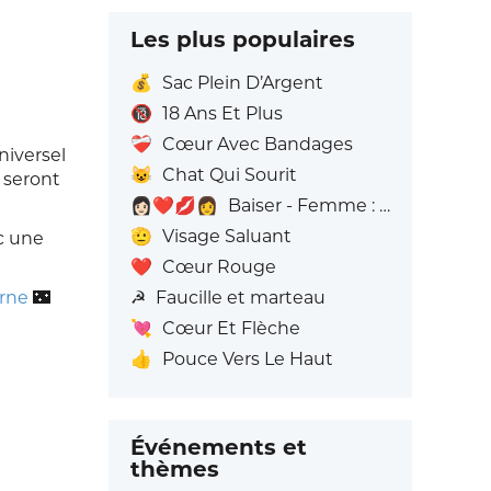
Les plus populaires
💰
Sac Plein D’Argent
🔞
18 Ans Et Plus
❤️‍🩹
Cœur Avec Bandages
niversel
😺
Chat Qui Sourit
 seront
👩🏻‍❤️‍💋‍👩
Baiser - Femme : Peau claire, Femme: Sans Teint
🫡
Visage Saluant
c une
❤️
Cœur Rouge
☭
Faucille et marteau
urne
🌃
💘
Cœur Et Flèche
👍
Pouce Vers Le Haut
Événements et
thèmes