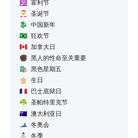
霍利节
🕉️
圣诞节
🎅
中国新年
🐉
狂欢节
🇧🇷
加拿大日
🇨🇦
黑人的性命至关重要
✊🏿
黑色星期五
🛍️
生日
🎂
巴士底狱日
🇫🇷
圣帕特里克节
☘️
澳大利亚日
🇦🇺
冬奥会
🎿
冬季
⛄