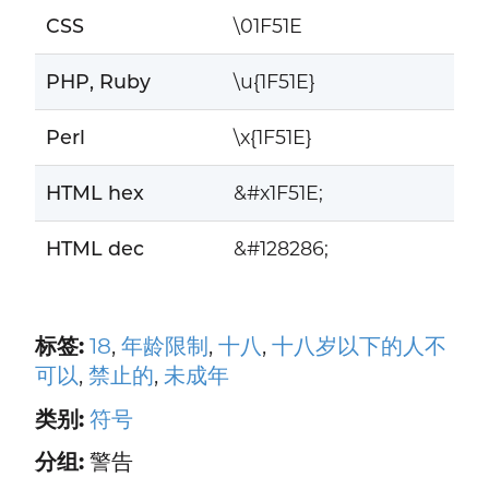
CSS
\01F51E
PHP, Ruby
\u{1F51E}
Perl
\x{1F51E}
HTML hex
&#x1F51E;
HTML dec
&#128286;
标签:
18
,
年龄限制
,
十八
,
十八岁以下的人不
可以
,
禁止的
,
未成年
类别:
符号
分组:
警告