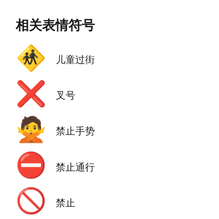
相关表情符号
🚸
儿童过街
❌
叉号
🙅
禁止手势
⛔
禁止通行
🚫
禁止