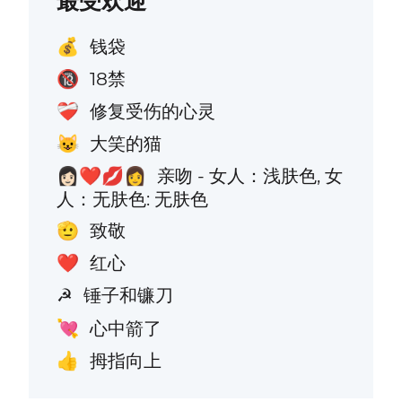
最受欢迎
钱袋
💰
18禁
🔞
修复受伤的心灵
❤️‍🩹
大笑的猫
😺
亲吻 - 女人：浅肤色, 女
👩🏻‍❤️‍💋‍👩
人：无肤色: 无肤色
致敬
🫡
红心
❤️
锤子和镰刀
☭
心中箭了
💘
拇指向上
👍