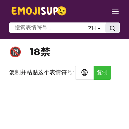
ZH
18禁
🔞
🔞
复制并粘贴这个表情符号:
复制