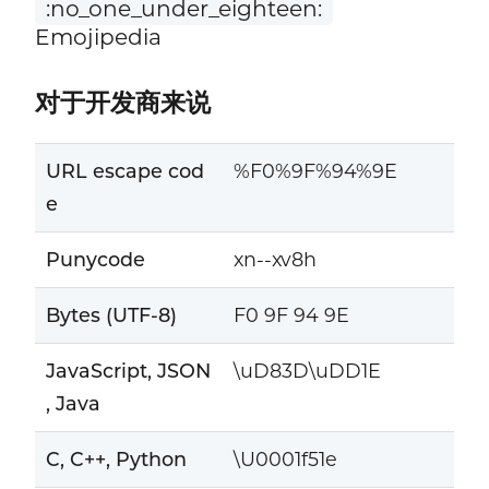
:no_one_under_eighteen:
Emojipedia
对于开发商来说
URL escape cod
%F0%9F%94%9E
e
Punycode
xn--xv8h
Bytes (UTF-8)
F0 9F 94 9E
JavaScript, JSON
\uD83D\uDD1E
, Java
C, C++, Python
\U0001f51e