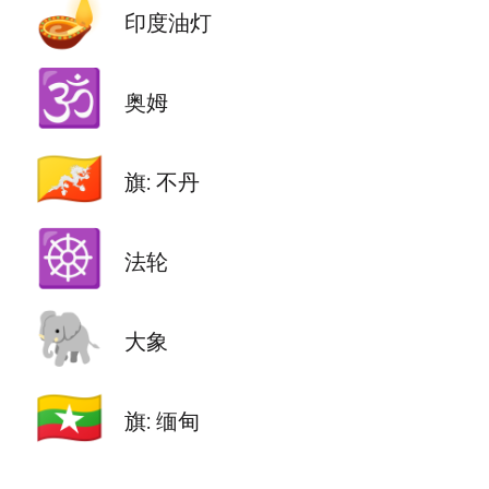
🪔
印度油灯
🕉️
奥姆
🇧🇹
旗: 不丹
☸️
法轮
🐘
大象
🇲🇲
旗: 缅甸