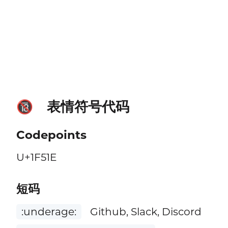
表情符号代码
🔞
Codepoints
U+1F51E
短码
:underage:
Github, Slack, Discord