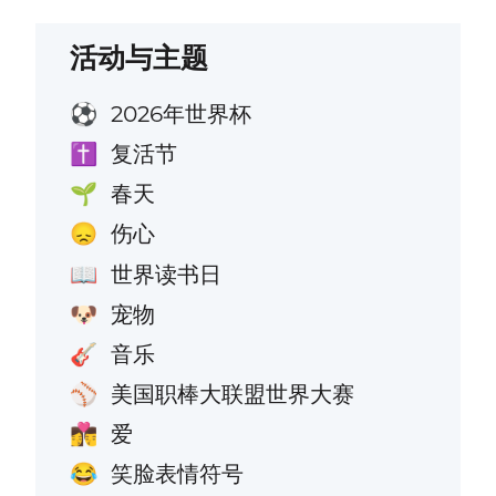
活动与主题
2026年世界杯
⚽
复活节
✝️
春天
🌱
伤心
😞
世界读书日
📖
宠物
🐶
音乐
🎸
美国职棒大联盟世界大赛
⚾
爱
👩‍❤️‍💋‍👨
笑脸表情符号
😂