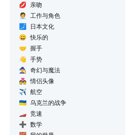
亲吻
💋
工作与角色
🧑‍💼
日本文化
🗾
快乐的
😄
握手
🤝
手势
👋
奇幻与魔法
🧙
情侣头像
💑
航空
✈️
乌克兰的战争
🇺🇦
竞速
🏎️
数学
➕