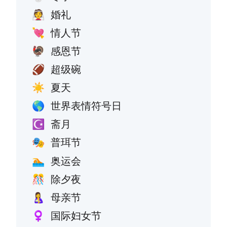
婚礼
👰
情人节
💘
感恩节
🦃
超级碗
🏈
夏天
☀️
世界表情符号日
🌎
斋月
☪️
普珥节
🎭
奥运会
🏊
除夕夜
🎊
母亲节
🤱
国际妇女节
♀️