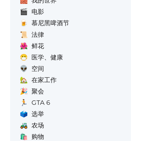
我的世界
🧱
电影
🎬
慕尼黑啤酒节
🍺
法律
📜
鲜花
🌺
医学、健康
😷
空间
👽
在家工作
🏡
聚会
🎉
GTA 6
🏃
选举
🗳️
农场
🚜
购物
🛍️