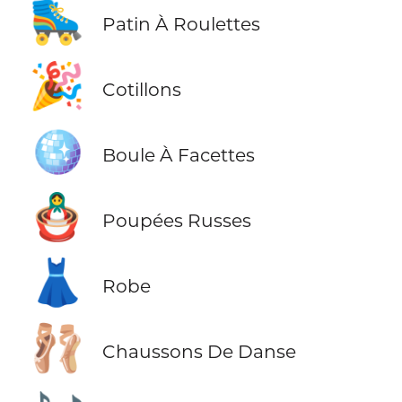
🛼
Patin À Roulettes
🎉
Cotillons
🪩
Boule À Facettes
🪆
Poupées Russes
👗
Robe
🩰
Chaussons De Danse