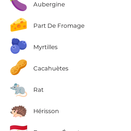
🍆
Aubergine
🧀
Part De Fromage
🫐
Myrtilles
🥜
Cacahuètes
🐀
Rat
🦔
Hérisson