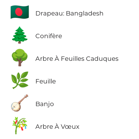
🇧🇩
Drapeau: Bangladesh
🌲
Conifère
🌳
Arbre À Feuilles Caduques
🌿
Feuille
🪕
Banjo
🎋
Arbre À Vœux