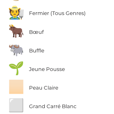
🧑‍🌾
Fermier (Tous Genres)
🐂
Bœuf
🐃
Buffle
🌱
Jeune Pousse
🏻
Peau Claire
⬜
Grand Carré Blanc