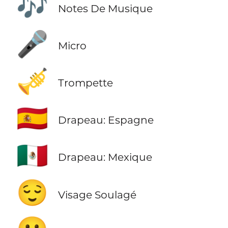
🎶
Notes De Musique
🎤
Micro
🎺
Trompette
🇪🇸
Drapeau: Espagne
🇲🇽
Drapeau: Mexique
😌
Visage Soulagé