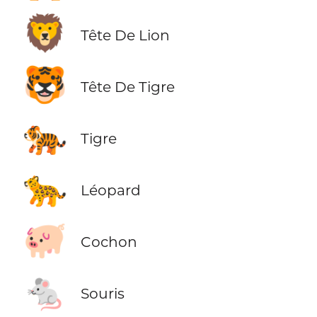
🦁
Tête De Lion
🐯
Tête De Tigre
🐅
Tigre
🐆
Léopard
🐖
Cochon
🐁
Souris