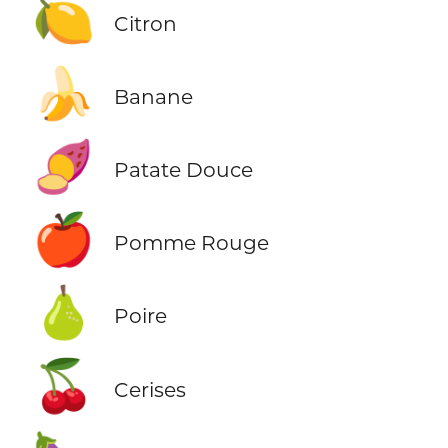
🍋
Citron
🍌
Banane
🍠
Patate Douce
🍎
Pomme Rouge
🍐
Poire
🍒
Cerises