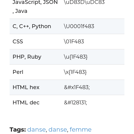
JavaScript, JSON
\uD83D\uDC83
, Java
C, C++, Python
\U0001f483
CSS
\01F483
PHP, Ruby
\u{1F483}
Perl
\x{1F483}
HTML hex
&#x1F483;
HTML dec
&#128131;
Tags:
danse
,
danse
,
femme