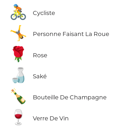
🚴
Cycliste
🤸
Personne Faisant La Roue
🌹
Rose
🍶
Saké
🍾
Bouteille De Champagne
🍷
Verre De Vin