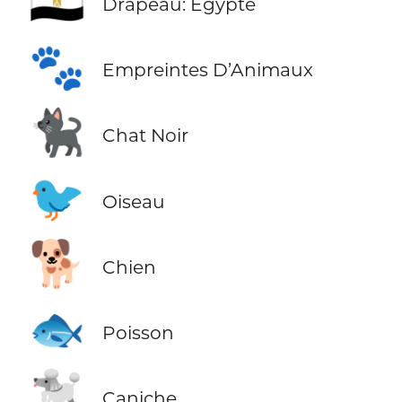
🇪🇬
Drapeau: Égypte
🐾
Empreintes D’Animaux
🐈‍⬛
Chat Noir
🐦
Oiseau
🐕
Chien
🐟
Poisson
🐩
Caniche