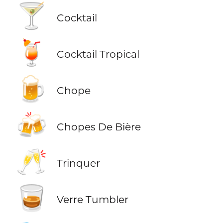
🍸
Cocktail
🍹
Cocktail Tropical
🍺
Chope
🍻
Chopes De Bière
🥂
Trinquer
🥃
Verre Tumbler