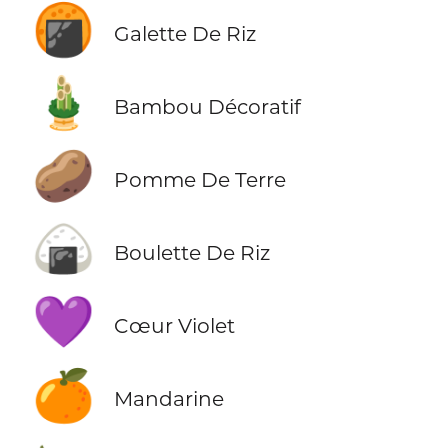
🍘
Galette De Riz
🎍
Bambou Décoratif
🥔
Pomme De Terre
🍙
Boulette De Riz
💜
Cœur Violet
🍊
Mandarine