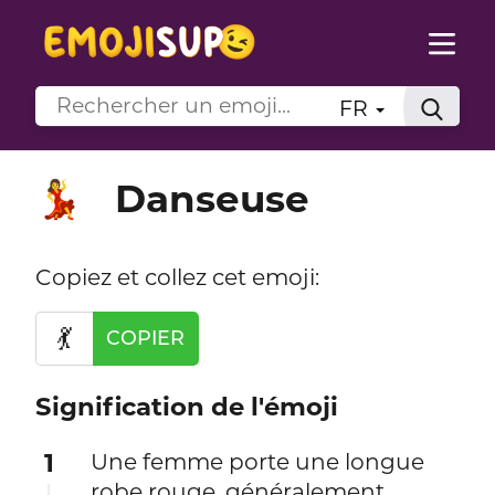
FR
Danseuse
💃
Copiez et collez cet emoji:
💃
COPIER
Signification de l'émoji
1
Une femme porte une longue
robe rouge, généralement