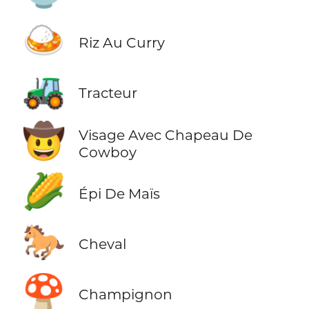
🍛
Riz Au Curry
🚜
Tracteur
🤠
Visage Avec Chapeau De
Cowboy
🌽
Épi De Maïs
🐎
Cheval
🍄
Champignon