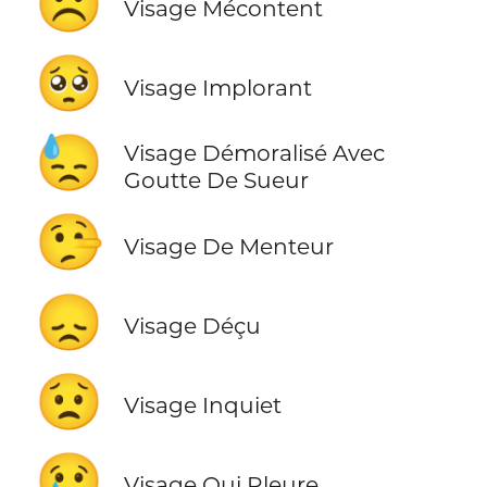
☹️
Visage Mécontent
🥺
Visage Implorant
😓
Visage Démoralisé Avec
Goutte De Sueur
🤥
Visage De Menteur
😞
Visage Déçu
😟
Visage Inquiet
😢
Visage Qui Pleure