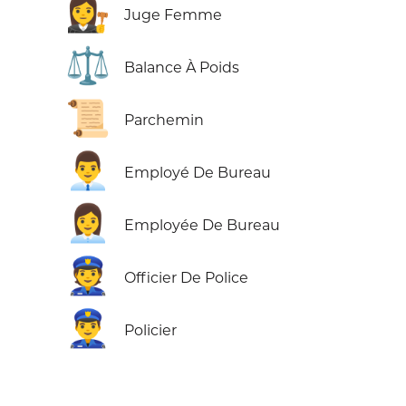
👩‍⚖️
Juge Femme
⚖️
Balance À Poids
📜
Parchemin
👨‍💼
Employé De Bureau
👩‍💼
Employée De Bureau
👮
Officier De Police
👮‍♂️
Policier