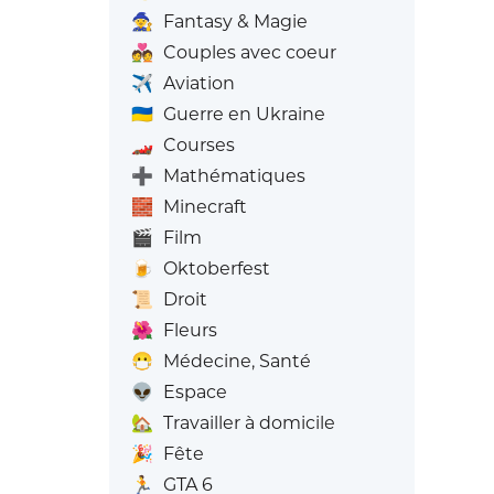
🧙
Fantasy & Magie
💑
Couples avec coeur
✈️
Aviation
🇺🇦
Guerre en Ukraine
🏎️
Courses
➕
Mathématiques
🧱
Minecraft
🎬
Film
🍺
Oktoberfest
📜
Droit
🌺
Fleurs
😷
Médecine, Santé
👽
Espace
🏡
Travailler à domicile
🎉
Fête
🏃
GTA 6