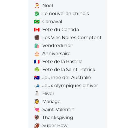
🎅
Noël
🐉
Le nouvel an chinois
🇧🇷
Carnaval
🇨🇦
Fête du Canada
✊🏿
Les Vies Noires Comptent
🛍️
Vendredi noir
🎂
Anniversaire
🇫🇷
Fête de la Bastille
☘️
Fête de la Saint-Patrick
🇦🇺
Journée de l'Australie
🎿
Jeux olympiques d'hiver
⛄
Hiver
👰
Mariage
💘
Saint-Valentin
🦃
Thanksgiving
🏈
Super Bowl