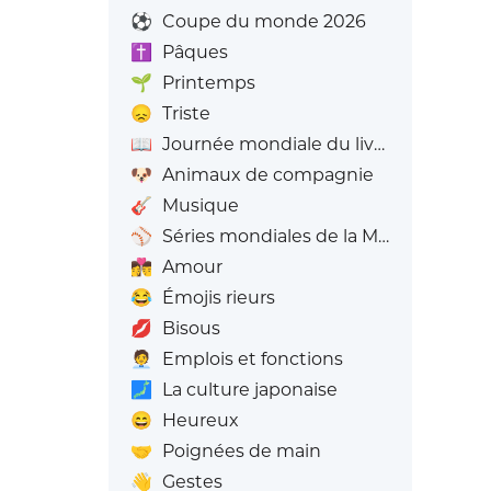
⚽
Coupe du monde 2026
✝️
Pâques
🌱
Printemps
😞
Triste
📖
Journée mondiale du livre
🐶
Animaux de compagnie
🎸
Musique
⚾
Séries mondiales de la MLB
👩‍❤️‍💋‍👨
Amour
😂
Émojis rieurs
💋
Bisous
🧑‍💼
Emplois et fonctions
🗾
La culture japonaise
😄
Heureux
🤝
Poignées de main
👋
Gestes