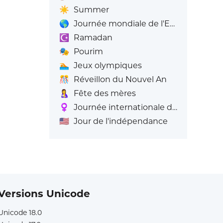
☀️
Summer
🌎
Journée mondiale de l'Emoji
☪️
Ramadan
🎭
Pourim
🏊
Jeux olympiques
🎊
Réveillon du Nouvel An
🤱
Fête des mères
♀️
Journée internationale de la femme
🇺🇸
Jour de l'indépendance
Versions Unicode
Unicode 18.0