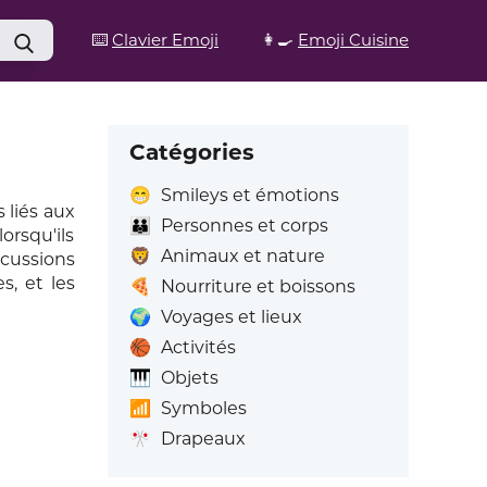
⌨️
Clavier Emoji
👩‍🍳
Emoji Cuisine
Catégories
😁
Smileys et émotions
 liés aux
👪
Personnes et corps
orsqu'ils
🦁
Animaux et nature
scussions
s, et les
🍕
Nourriture et boissons
🌍
Voyages et lieux
🏀
Activités
🎹
Objets
📶
Symboles
🎌
Drapeaux