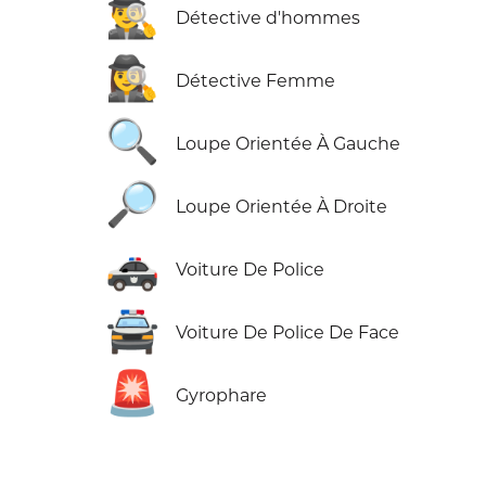
🕵️‍♂️
Détective d'hommes
🕵️‍♀️
Détective Femme
🔍
Loupe Orientée À Gauche
🔎
Loupe Orientée À Droite
🚓
Voiture De Police
🚔
Voiture De Police De Face
🚨
Gyrophare