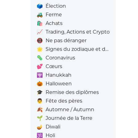
🗳️
Élection
🚜
Ferme
🛍️
Achats
📈
Trading, Actions et Crypto
📵
Ne pas déranger
🌟
Signes du zodiaque et du zodiaque
🦠
Coronavirus
💕
Cœurs
🕎
Hanukkah
🎃
Halloween
🎓
Remise des diplômes
👨
Fête des pères
🍂
Automne / Autumn
🌱
Journée de la Terre
🪔
Diwali
🕉️
Holi