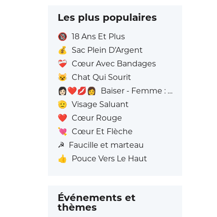
Les plus populaires
🔞
18 Ans Et Plus
💰
Sac Plein D’Argent
❤️‍🩹
Cœur Avec Bandages
😺
Chat Qui Sourit
👩🏻‍❤️‍💋‍👩
Baiser - Femme : Peau claire, Femme: Sans Teint
🫡
Visage Saluant
❤️
Cœur Rouge
💘
Cœur Et Flèche
☭
Faucille et marteau
👍
Pouce Vers Le Haut
Événements et
thèmes