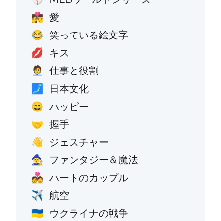
愛
👩‍❤️‍💋‍👨
笑っている絵文字
😂
キス
💋
仕事と役割
🧑‍💼
日本文化
🗾
ハッピー
😄
握手
🤝
ジェスチャー
👋
ファンタジー＆魔法
🧙
ハートのカップル
💑
航空
✈️
ウクライナの戦争
🇺🇦