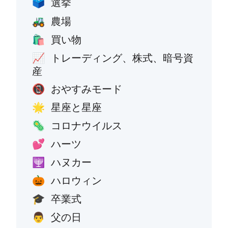
選挙
🗳️
農場
🚜
買い物
🛍️
トレーディング、株式、暗号資
📈
産
おやすみモード
📵
星座と星座
🌟
コロナウイルス
🦠
ハーツ
💕
ハヌカー
🕎
ハロウィン
🎃
卒業式
🎓
父の日
👨