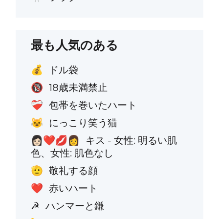
最も人気のある
ドル袋
💰
18歳未満禁止
🔞
包帯を巻いたハート
❤️‍🩹
にっこり笑う猫
😺
キス - 女性: 明るい肌
👩🏻‍❤️‍💋‍👩
色、女性: 肌色なし
敬礼する顔
🫡
赤いハート
❤️
ハンマーと鎌
☭