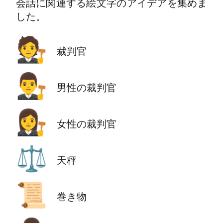
会話に関連する絵文字のアイデアを集めま
した。
🧑‍⚖️
裁判官
👨‍⚖️
男性の裁判官
👩‍⚖️
女性の裁判官
⚖️
天秤
📜
巻き物