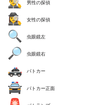
🕵️‍♂️
男性の探偵
🕵️‍♀️
女性の探偵
🔍
虫眼鏡左
🔎
虫眼鏡右
🚓
パトカー
🚔
パトカー正面
🚨