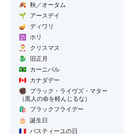
秋／オータム
🍂
アースデイ
🌱
ディワリ
🪔
ホリ
🕉️
クリスマス
🎅
旧正月
🐉
カーニバル
🇧🇷
カナダデー
🇨🇦
ブラック・ライヴズ・マター
✊🏿
（黒人の命を軽んじるな）
ブラックフライデー
🛍️
誕生日
🎂
バスティーユの日
🇫🇷