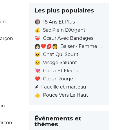
Les plus populaires
çon
🔞
18 Ans Et Plus
💰
Sac Plein D’Argent
❤️‍🩹
Cœur Avec Bandages
Garçon
👩🏻‍❤️‍💋‍👩
Baiser - Femme : Peau claire, Femme: Sans Teint
😺
Chat Qui Sourit
🫡
Visage Saluant
💘
Cœur Et Flèche
❤️
Cœur Rouge
☭
Faucille et marteau
👍
Pouce Vers Le Haut
çon
Événements et
arçon
thèmes