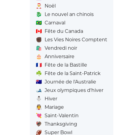
🎅
Noël
🐉
Le nouvel an chinois
🇧🇷
Carnaval
🇨🇦
Fête du Canada
✊🏿
Les Vies Noires Comptent
🛍️
Vendredi noir
🎂
Anniversaire
🇫🇷
Fête de la Bastille
☘️
Fête de la Saint-Patrick
🇦🇺
Journée de l'Australie
🎿
Jeux olympiques d'hiver
⛄
Hiver
👰
Mariage
💘
Saint-Valentin
🦃
Thanksgiving
🏈
Super Bowl