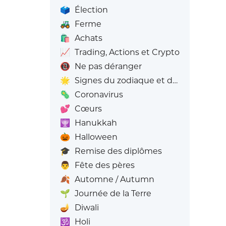
🗳️
Élection
🚜
Ferme
🛍️
Achats
📈
Trading, Actions et Crypto
📵
Ne pas déranger
🌟
Signes du zodiaque et du zodiaque
🦠
Coronavirus
💕
Cœurs
🕎
Hanukkah
🎃
Halloween
🎓
Remise des diplômes
👨
Fête des pères
🍂
Automne / Autumn
🌱
Journée de la Terre
🪔
Diwali
🕉️
Holi