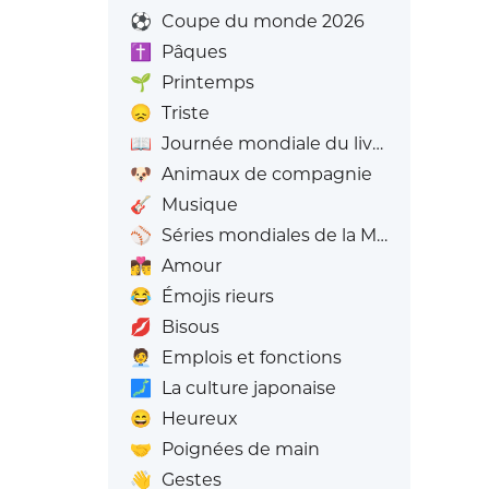
⚽
Coupe du monde 2026
✝️
Pâques
🌱
Printemps
😞
Triste
📖
Journée mondiale du livre
🐶
Animaux de compagnie
🎸
Musique
⚾
Séries mondiales de la MLB
👩‍❤️‍💋‍👨
Amour
😂
Émojis rieurs
💋
Bisous
🧑‍💼
Emplois et fonctions
🗾
La culture japonaise
😄
Heureux
🤝
Poignées de main
👋
Gestes