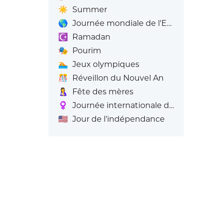
☀️
Summer
🌎
Journée mondiale de l'Emoji
☪️
Ramadan
🎭
Pourim
🏊
Jeux olympiques
🎊
Réveillon du Nouvel An
🤱
Fête des mères
♀️
Journée internationale de la femme
🇺🇸
Jour de l'indépendance