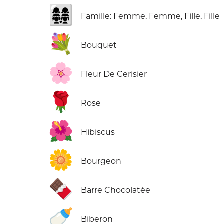
👩‍👩‍👧‍👧
Famille: Femme, Femme, Fille, Fille
💐
Bouquet
🌸
Fleur De Cerisier
🌹
Rose
🌺
Hibiscus
🌼
Bourgeon
🍫
Barre Chocolatée
🍼
Biberon