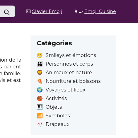
⌨️
Clavier Emoji
👩‍🍳
Emoji Cuisine
Catégories
😁
Smileys et émotions
ion de la
👪
Personnes et corps
s parlent
🦁
Animaux et nature
famille.
is et est
🍕
Nourriture et boissons
🌍
Voyages et lieux
🏀
Activités
🎹
Objets
📶
Symboles
🎌
Drapeaux