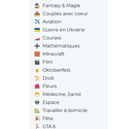
🧙
Fantasy & Magie
💑
Couples avec coeur
✈️
Aviation
🇺🇦
Guerre en Ukraine
🏎️
Courses
➕
Mathématiques
🧱
Minecraft
🎬
Film
🍺
Oktoberfest
📜
Droit
🌺
Fleurs
😷
Médecine, Santé
👽
Espace
🏡
Travailler à domicile
🎉
Fête
🏃
GTA 6