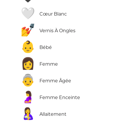
🤍
Cœur Blanc
💅
Vernis À Ongles
👶
Bébé
👩
Femme
👵
Femme Âgée
🤰
Femme Enceinte
🤱
Allaitement