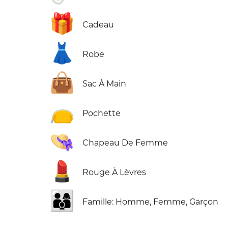
🎁
Cadeau
👗
Robe
👜
Sac À Main
👝
Pochette
👒
Chapeau De Femme
💄
Rouge À Lèvres
👨‍👩‍👦
Famille: Homme, Femme, Garçon