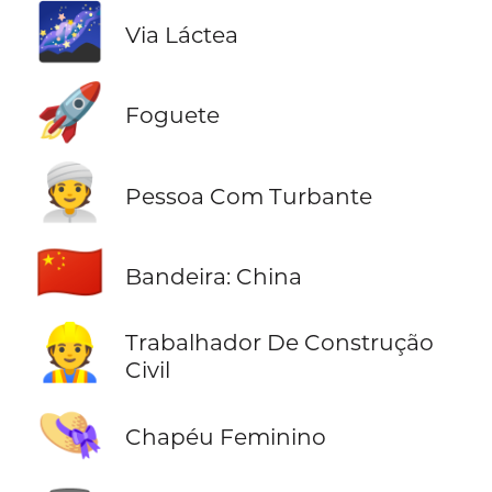
🌌
Via Láctea
🚀
Foguete
👳
Pessoa Com Turbante
🇨🇳
Bandeira: China
👷
Trabalhador De Construção
Civil
👒
Chapéu Feminino