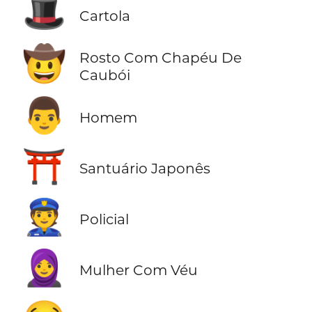
🎩
Cartola
🤠
Rosto Com Chapéu De
Caubói
👨
Homem
⛩️
Santuário Japonês
👮
Policial
🧕
Mulher Com Véu