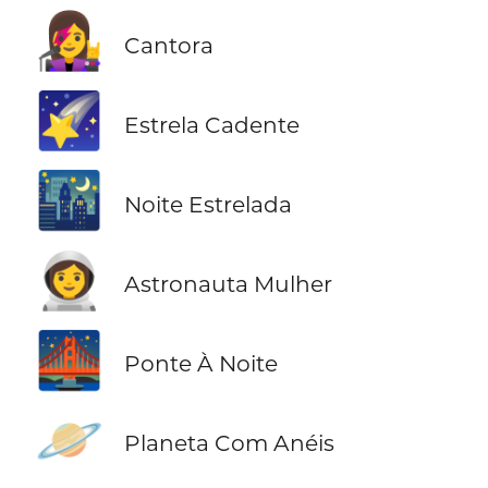
👩‍🎤
Cantora
🌠
Estrela Cadente
🌃
Noite Estrelada
👩‍🚀
Astronauta Mulher
🌉
Ponte À Noite
🪐
Planeta Com Anéis