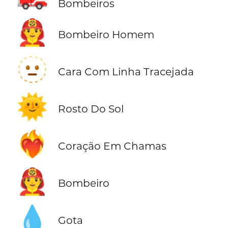
Bombeiros
👨‍🚒
Bombeiro Homem
🫥
Cara Com Linha Tracejada
🌞
Rosto Do Sol
❤️‍🔥
Coração Em Chamas
🧑‍🚒
Bombeiro
💧
Gota