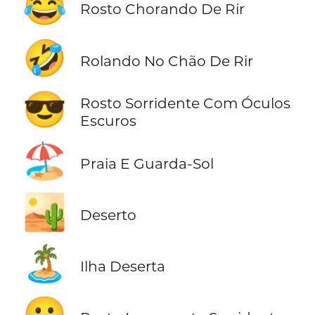
😂
Rosto Chorando De Rir
🤣
Rolando No Chão De Rir
😎
Rosto Sorridente Com Óculos
Escuros
🏖️
Praia E Guarda-Sol
🏜️
Deserto
🏝️
Ilha Deserta