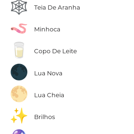
🕸️
Teia De Aranha
🪱
Minhoca
🥛
Copo De Leite
🌑
Lua Nova
🌕
Lua Cheia
✨
Brilhos