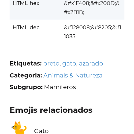
HTML hex
&#x1F408;&#x200D;&
#x2B1B;
HTML dec
&#128008;&#8205;&#1
1035;
Etiquetas:
preto
,
gato
,
azarado
Categoria:
Animais & Natureza
Subgrupo:
Mamíferos
Emojis relacionados
🐈
Gato