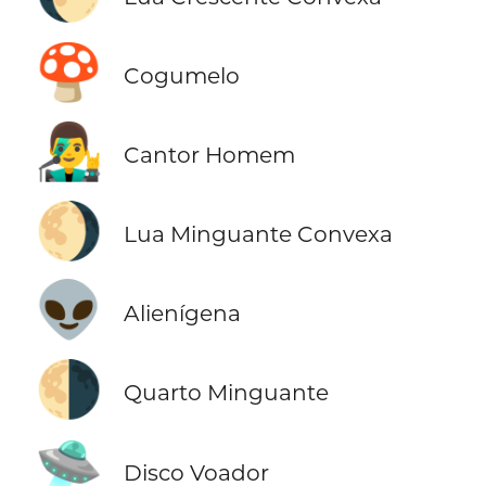
🍄
Cogumelo
👨‍🎤
Cantor Homem
🌖
Lua Minguante Convexa
👽
Alienígena
🌗
Quarto Minguante
🛸
Disco Voador