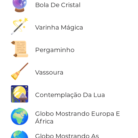
🔮
Bola De Cristal
🪄
Varinha Mágica
📜
Pergaminho
🧹
Vassoura
🎑
Contemplação Da Lua
🌍
Globo Mostrando Europa E
África
Globo Mostrando As