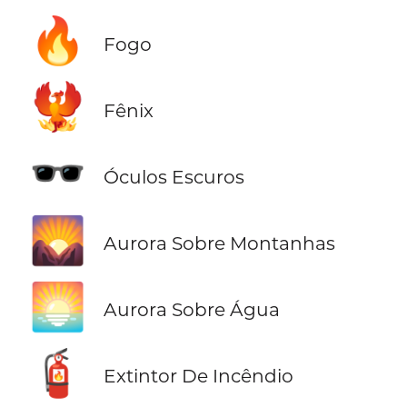
🔥
Fogo
🐦‍🔥
Fênix
🕶️
Óculos Escuros
🌄
Aurora Sobre Montanhas
🌅
Aurora Sobre Água
🧯
Extintor De Incêndio