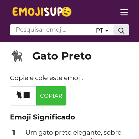
PT
Gato Preto
🐈‍⬛
Copie e cole este emoji:
🐈‍⬛
COPIAR
Emoji Significado
1
Um gato preto elegante, sobre