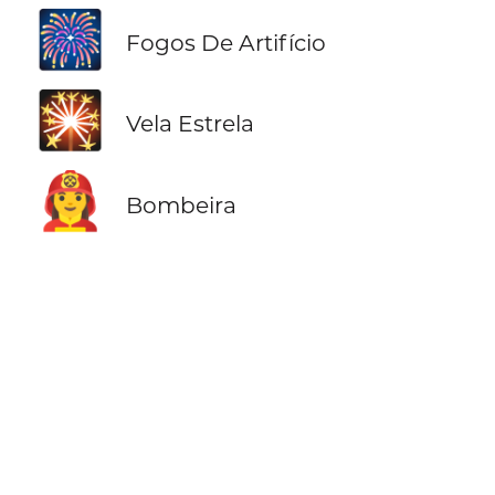
🎆
Fogos De Artifício
🎇
Vela Estrela
👩‍🚒
Bombeira