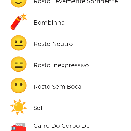
🙂
Rosto Levemente Sorridente
🧨
Bombinha
😐
Rosto Neutro
😑
Rosto Inexpressivo
😶
Rosto Sem Boca
☀️
Sol
🚒
Carro Do Corpo De