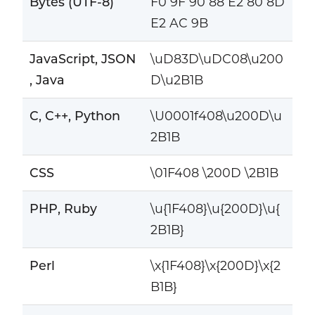
Bytes (UTF-8)
F0 9F 90 88 E2 80 8D
E2 AC 9B
JavaScript, JSON
\uD83D\uDC08\u200
, Java
D\u2B1B
C, C++, Python
\U0001f408\u200D\u
2B1B
CSS
\01F408 \200D \2B1B
PHP, Ruby
\u{1F408}\u{200D}\u{
2B1B}
Perl
\x{1F408}\x{200D}\x{2
B1B}