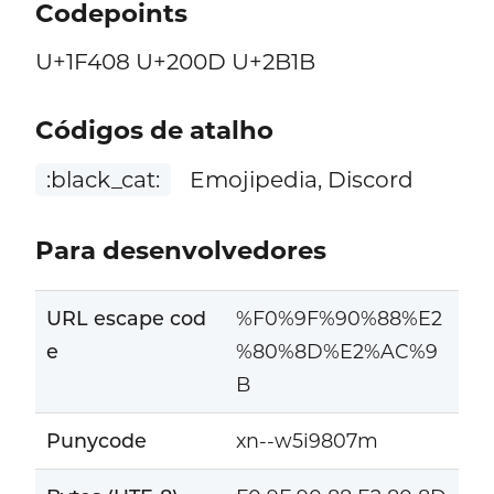
Codepoints
U+1F408 U+200D U+2B1B
Códigos de atalho
:black_cat:
Emojipedia, Discord
Para desenvolvedores
URL escape cod
%F0%9F%90%88%E2
e
%80%8D%E2%AC%9
B
Punycode
xn--w5i9807m