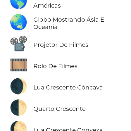
🌎
Américas
🌏
Globo Mostrando Ásia E
Oceania
📽️
Projetor De Filmes
🎞️
Rolo De Filmes
🌒
Lua Crescente Côncava
🌓
Quarto Crescente
🌔
Lua Crescente Convexa