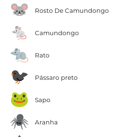
🐭
Rosto De Camundongo
🐁
Camundongo
🐀
Rato
🐦‍⬛
Pássaro preto
🐸
Sapo
🕷️
Aranha