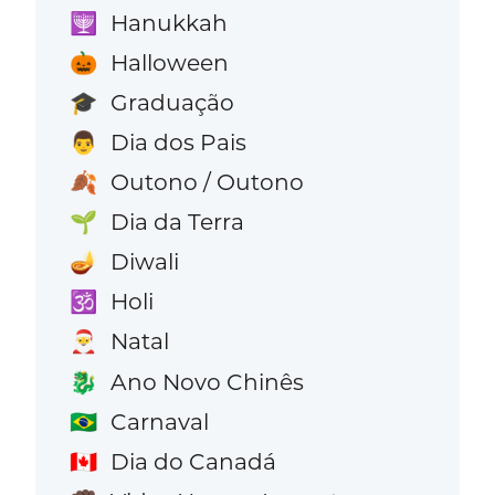
Hanukkah
🕎
Halloween
🎃
Graduação
🎓
Dia dos Pais
👨
Outono / Outono
🍂
Dia da Terra
🌱
Diwali
🪔
Holi
🕉️
Natal
🎅
Ano Novo Chinês
🐉
Carnaval
🇧🇷
Dia do Canadá
🇨🇦