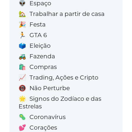
Espaço
👽
Trabalhar a partir de casa
🏡
Festa
🎉
GTA 6
🏃
Eleição
🗳️
Fazenda
🚜
Compras
🛍️
Trading, Ações e Cripto
📈
Não Perturbe
📵
Signos do Zodíaco e das
🌟
Estrelas
Coronavírus
🦠
Corações
💕