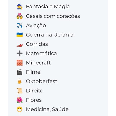
Fantasia e Magia
🧙
Casais com corações
💑
Aviação
✈️
Guerra na Ucrânia
🇺🇦
Corridas
🏎️
Matemática
➕
Minecraft
🧱
Filme
🎬
Oktoberfest
🍺
Direito
📜
Flores
🌺
Medicina, Saúde
😷