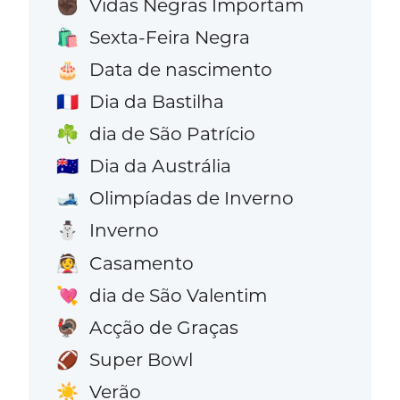
Vidas Negras Importam
✊🏿
Sexta-Feira Negra
🛍️
Data de nascimento
🎂
Dia da Bastilha
🇫🇷
dia de São Patrício
☘️
Dia da Austrália
🇦🇺
Olimpíadas de Inverno
🎿
Inverno
⛄
Casamento
👰
dia de São Valentim
💘
Acção de Graças
🦃
Super Bowl
🏈
Verão
☀️