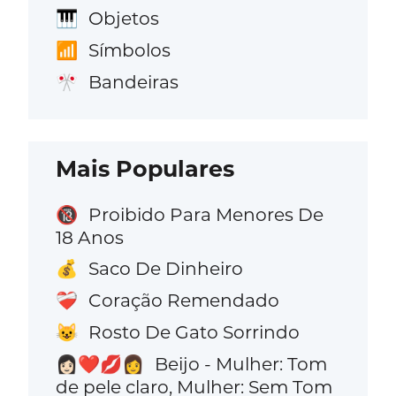
Objetos
🎹
Símbolos
📶
Bandeiras
🎌
Mais Populares
Proibido Para Menores De
🔞
18 Anos
Saco De Dinheiro
💰
Coração Remendado
❤️‍🩹
Rosto De Gato Sorrindo
😺
Beijo - Mulher: Tom
👩🏻‍❤️‍💋‍👩
de pele claro, Mulher: Sem Tom