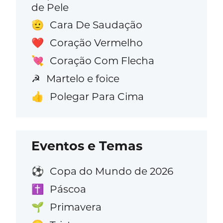
de Pele
Cara De Saudação
🫡
Coração Vermelho
❤️
Coração Com Flecha
💘
Martelo e foice
☭
Polegar Para Cima
👍
Eventos e Temas
Copa do Mundo de 2026
⚽
Páscoa
✝️
Primavera
🌱