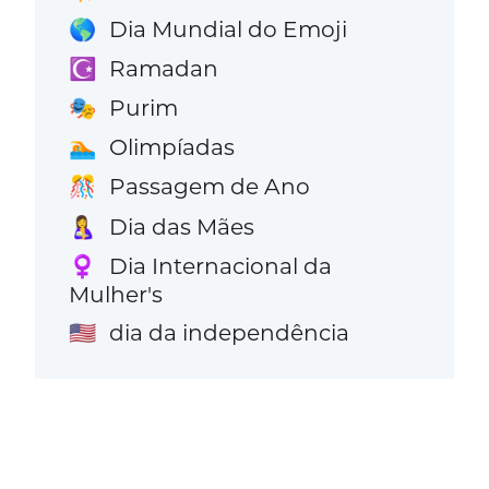
Dia Mundial do Emoji
🌎
Ramadan
☪️
Purim
🎭
Olimpíadas
🏊
Passagem de Ano
🎊
Dia das Mães
🤱
Dia Internacional da
♀️
Mulher's
dia da independência
🇺🇸