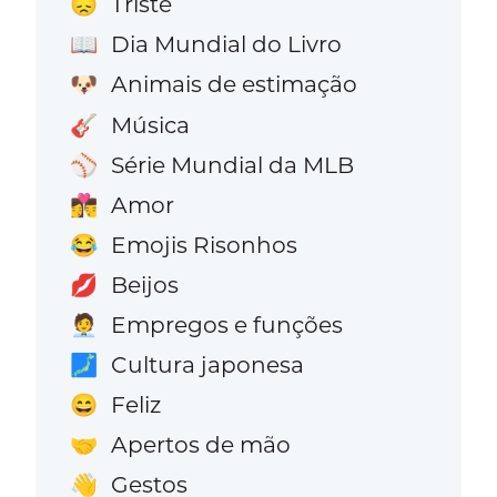
Triste
😞
Dia Mundial do Livro
📖
Animais de estimação
🐶
Música
🎸
Série Mundial da MLB
⚾
Amor
👩‍❤️‍💋‍👨
Emojis Risonhos
😂
Beijos
💋
Empregos e funções
🧑‍💼
Cultura japonesa
🗾
Feliz
😄
Apertos de mão
🤝
Gestos
👋