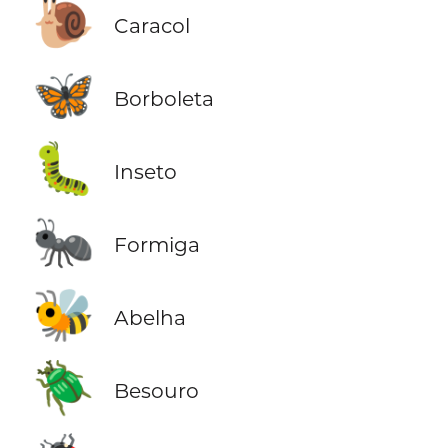
🐌
Caracol
🦋
Borboleta
🐛
Inseto
🐜
Formiga
🐝
Abelha
🪲
Besouro