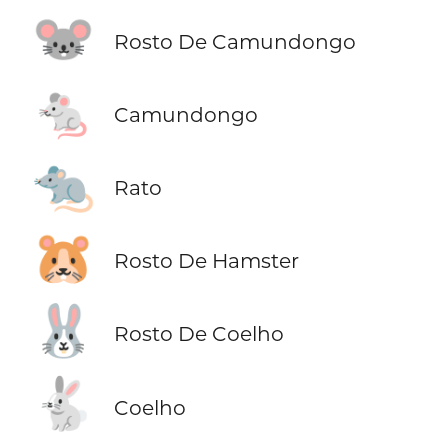
🐭
Rosto De Camundongo
🐁
Camundongo
🐀
Rato
🐹
Rosto De Hamster
🐰
Rosto De Coelho
🐇
Coelho