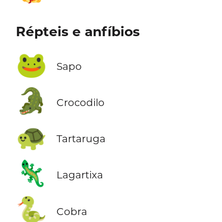
Répteis e anfíbios
🐸
Sapo
🐊
Crocodilo
🐢
Tartaruga
🦎
Lagartixa
🐍
Cobra