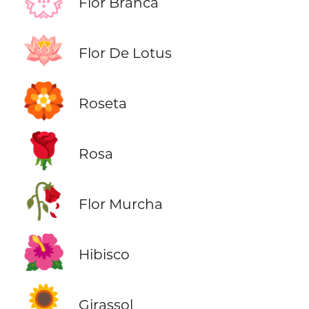
💮
Flor Branca
🪷
Flor De Lotus
🏵️
Roseta
🌹
Rosa
🥀
Flor Murcha
🌺
Hibisco
🌻
Girassol