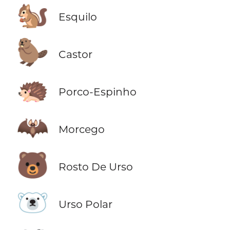
🐿️
Esquilo
🦫
Castor
🦔
Porco-Espinho
🦇
Morcego
🐻
Rosto De Urso
🐻‍❄️
Urso Polar