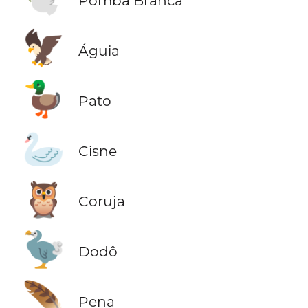
Pomba Branca
🦅
Águia
🦆
Pato
🦢
Cisne
🦉
Coruja
🦤
Dodô
🪶
Pena