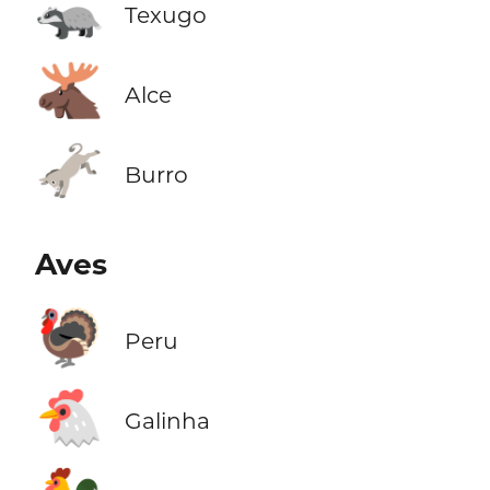
🦡
Texugo
🫎
Alce
🫏
Burro
Aves
🦃
Peru
🐔
Galinha