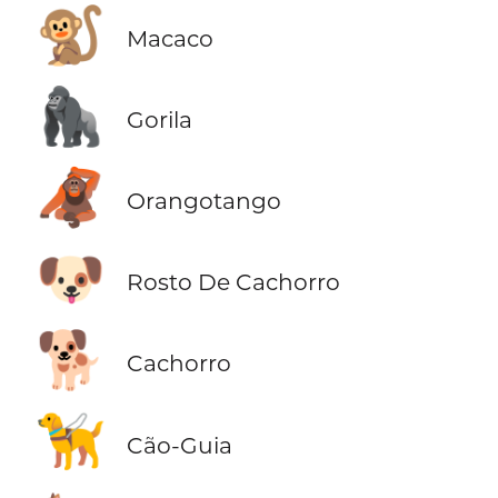
🐒
Macaco
🦍
Gorila
🦧
Orangotango
🐶
Rosto De Cachorro
🐕
Cachorro
🦮
Cão-Guia