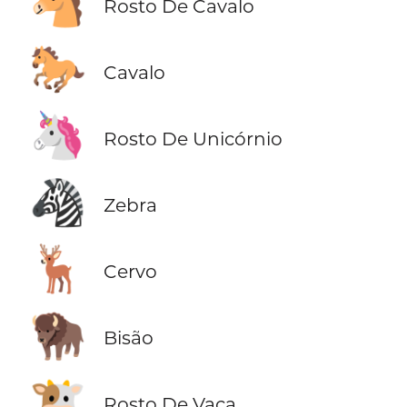
🐴
Rosto De Cavalo
🐎
Cavalo
🦄
Rosto De Unicórnio
🦓
Zebra
🦌
Cervo
🦬
Bisão
🐮
Rosto De Vaca