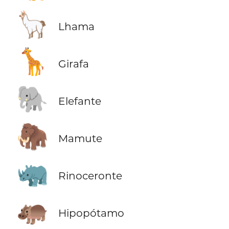
🦙
Lhama
🦒
Girafa
🐘
Elefante
🦣
Mamute
🦏
Rinoceronte
🦛
Hipopótamo