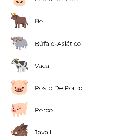
🐂
Boi
🐃
Búfalo-Asiático
🐄
Vaca
🐷
Rosto De Porco
🐖
Porco
🐗
Javali