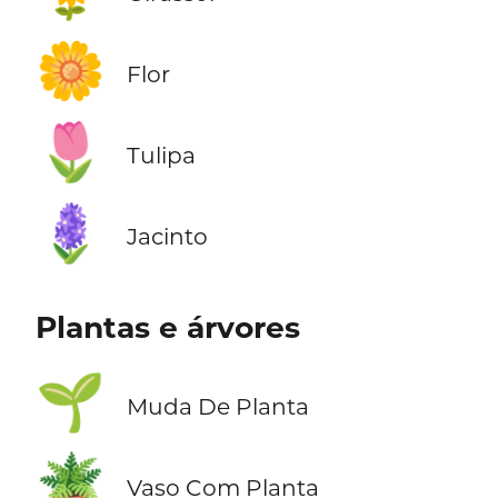
🌼
Flor
🌷
Tulipa
🪻
Jacinto
Plantas e árvores
🌱
Muda De Planta
🪴
Vaso Com Planta