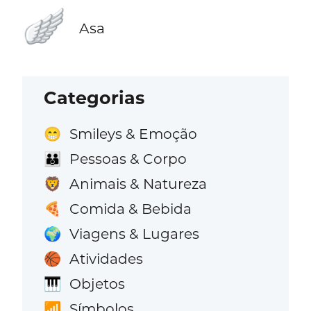
🪽
Asa
Categorias
Smileys & Emoção
😁
Pessoas & Corpo
👪
Animais & Natureza
🦁
Comida & Bebida
🍕
Viagens & Lugares
🌍
Atividades
🏀
Objetos
🎹
Símbolos
📶