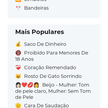
Bandeiras
🎌
Mais Populares
Saco De Dinheiro
💰
Proibido Para Menores De
🔞
18 Anos
Coração Remendado
❤️‍🩹
Rosto De Gato Sorrindo
😺
Beijo - Mulher: Tom
👩🏻‍❤️‍💋‍👩
de pele claro, Mulher: Sem Tom
de Pele
Cara De Saudação
🫡