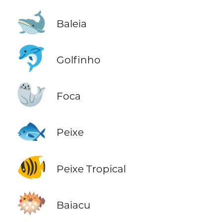
🐋
Baleia
🐬
Golfinho
🦭
Foca
🐟
Peixe
🐠
Peixe Tropical
🐡
Baiacu