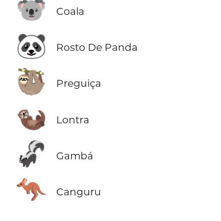
🐨
Coala
🐼
Rosto De Panda
🦥
Preguiça
🦦
Lontra
🦨
Gambá
🦘
Canguru