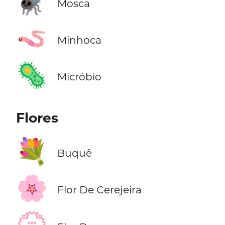
🪰
Mosca
🪱
Minhoca
🦠
Micróbio
Flores
💐
Buquê
🌸
Flor De Cerejeira