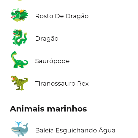
🐲
Rosto De Dragão
🐉
Dragão
🦕
Saurópode
🦖
Tiranossauro Rex
Animais marinhos
🐳
Baleia Esguichando Água