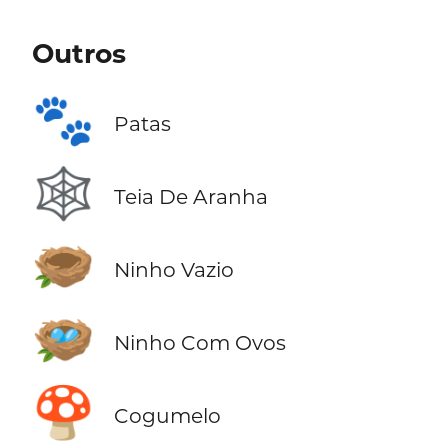
Outros
🐾
Patas
🕸️
Teia De Aranha
🪹
Ninho Vazio
🪺
Ninho Com Ovos
🍄
Cogumelo