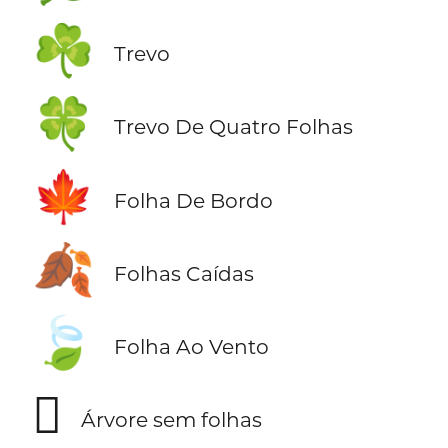
☘️
Trevo
🍀
Trevo De Quatro Folhas
🍁
Folha De Bordo
🍂
Folhas Caídas
🍃
Folha Ao Vento
🪾
Árvore sem folhas