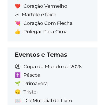
Coração Vermelho
❤️
Martelo e foice
☭
Coração Com Flecha
💘
Polegar Para Cima
👍
Eventos e Temas
Copa do Mundo de 2026
⚽
Páscoa
✝️
Primavera
🌱
Triste
😞
Dia Mundial do Livro
📖