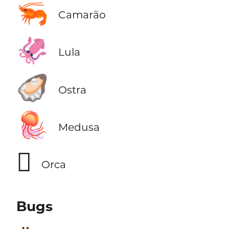
🦐
Camarão
🦑
Lula
🦪
Ostra
🪼
Medusa
🫍
Orca
Bugs