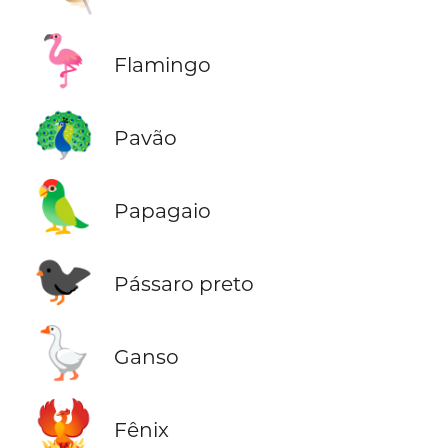
🦩
Flamingo
🦚
Pavão
🦜
Papagaio
🐦‍⬛
Pássaro preto
🪿
Ganso
🐦‍🔥
Fênix