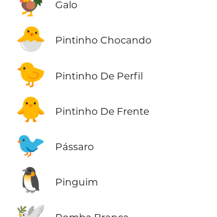
🐓
Galo
🐣
Pintinho Chocando
🐤
Pintinho De Perfil
🐥
Pintinho De Frente
🐦
Pássaro
🐧
Pinguim
🕊️