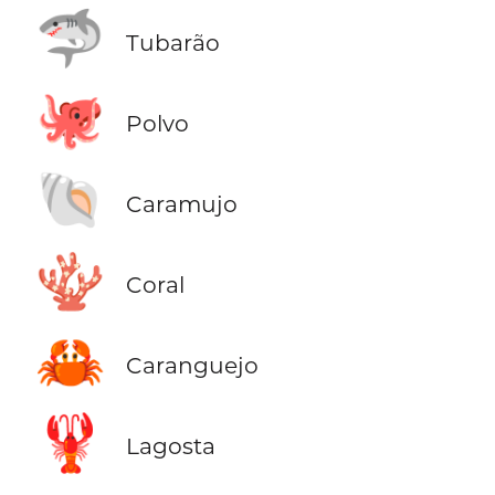
🦈
Tubarão
🐙
Polvo
🐚
Caramujo
🪸
Coral
🦀
Caranguejo
🦞
Lagosta