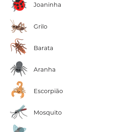
🐞
Joaninha
🦗
Grilo
🪳
Barata
🕷️
Aranha
🦂
Escorpião
🦟
Mosquito