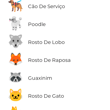
🐕‍🦺
Cão De Serviço
🐩
Poodle
🐺
Rosto De Lobo
🦊
Rosto De Raposa
🦝
Guaxinim
🐱
Rosto De Gato