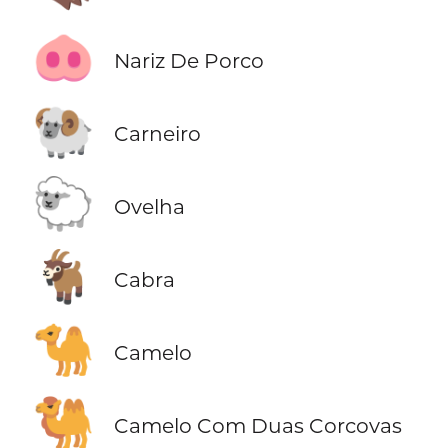
🐽
Nariz De Porco
🐏
Carneiro
🐑
Ovelha
🐐
Cabra
🐪
Camelo
🐫
Camelo Com Duas Corcovas