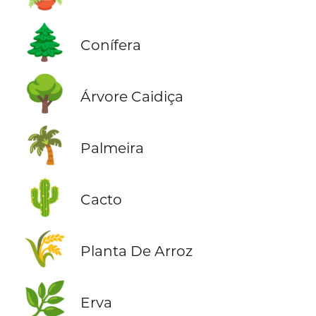
🌲
Conífera
🌳
Árvore Caidiça
🌴
Palmeira
🌵
Cacto
🌾
Planta De Arroz
🌿
Erva