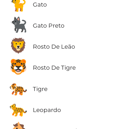
🐈
Gato
🐈‍⬛
Gato Preto
🦁
Rosto De Leão
🐯
Rosto De Tigre
🐅
Tigre
🐆
Leopardo