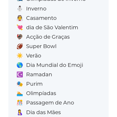
Inverno
⛄
Casamento
👰
dia de São Valentim
💘
Acção de Graças
🦃
Super Bowl
🏈
Verão
☀️
Dia Mundial do Emoji
🌎
Ramadan
☪️
Purim
🎭
Olimpíadas
🏊
Passagem de Ano
🎊
Dia das Mães
🤱