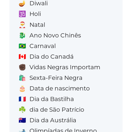
Diwali
🪔
Holi
🕉️
Natal
🎅
Ano Novo Chinês
🐉
Carnaval
🇧🇷
Dia do Canadá
🇨🇦
Vidas Negras Importam
✊🏿
Sexta-Feira Negra
🛍️
Data de nascimento
🎂
Dia da Bastilha
🇫🇷
dia de São Patrício
☘️
Dia da Austrália
🇦🇺
Olimpíadas de Inverno
🎿