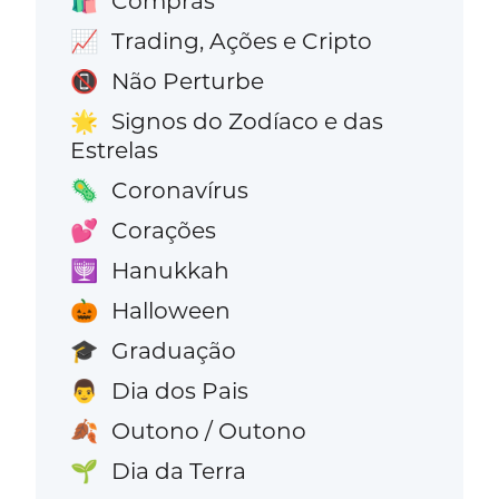
Compras
🛍️
Trading, Ações e Cripto
📈
Não Perturbe
📵
Signos do Zodíaco e das
🌟
Estrelas
Coronavírus
🦠
Corações
💕
Hanukkah
🕎
Halloween
🎃
Graduação
🎓
Dia dos Pais
👨
Outono / Outono
🍂
Dia da Terra
🌱