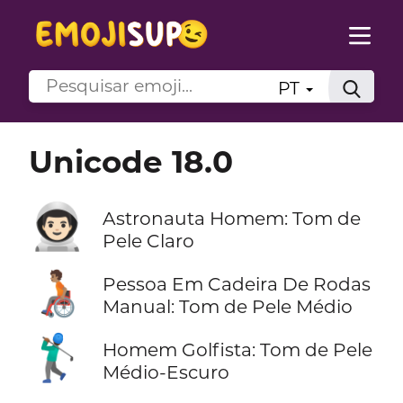
PT
Unicode 18.0
👨🏻‍🚀
Astronauta Homem: Tom de
Pele Claro
🧑🏽‍🦽
Pessoa Em Cadeira De Rodas
Manual: Tom de Pele Médio
🏌🏾‍♂️
Homem Golfista: Tom de Pele
Médio-Escuro