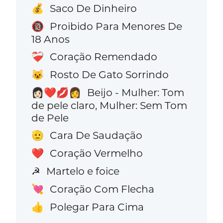
Saco De Dinheiro
💰
Proibido Para Menores De
🔞
18 Anos
Coração Remendado
❤️‍🩹
Rosto De Gato Sorrindo
😺
Beijo - Mulher: Tom
👩🏻‍❤️‍💋‍👩
de pele claro, Mulher: Sem Tom
de Pele
Cara De Saudação
🫡
Coração Vermelho
❤️
Martelo e foice
☭
Coração Com Flecha
💘
Polegar Para Cima
👍