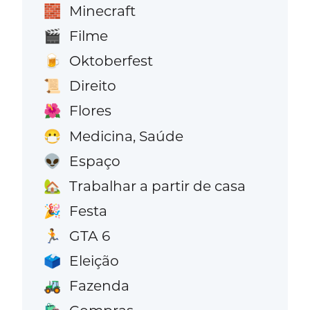
Minecraft
🧱
Filme
🎬
Oktoberfest
🍺
Direito
📜
Flores
🌺
Medicina, Saúde
😷
Espaço
👽
Trabalhar a partir de casa
🏡
Festa
🎉
GTA 6
🏃
Eleição
🗳️
Fazenda
🚜