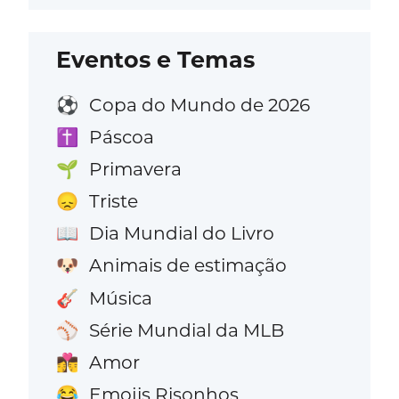
Eventos e Temas
Copa do Mundo de 2026
⚽
Páscoa
✝️
Primavera
🌱
Triste
😞
Dia Mundial do Livro
📖
Animais de estimação
🐶
Música
🎸
Série Mundial da MLB
⚾
Amor
👩‍❤️‍💋‍👨
Emojis Risonhos
😂