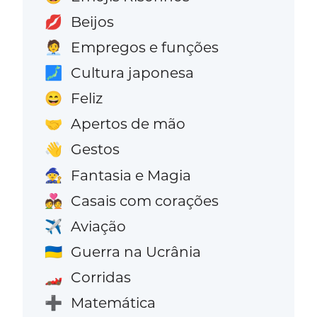
Beijos
💋
Empregos e funções
🧑‍💼
Cultura japonesa
🗾
Feliz
😄
Apertos de mão
🤝
Gestos
👋
Fantasia e Magia
🧙
Casais com corações
💑
Aviação
✈️
Guerra na Ucrânia
🇺🇦
Corridas
🏎️
Matemática
➕