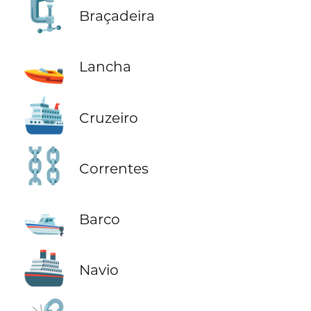
🗜️
Braçadeira
🚤
Lancha
🛳️
Cruzeiro
⛓️
Correntes
🛥️
Barco
🚢
Navio