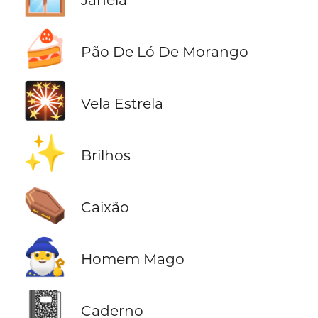
🍰
Pão De Ló De Morango
🎇
Vela Estrela
✨
Brilhos
⚰️
Caixão
🧙‍♂️
Homem Mago
📓
Caderno