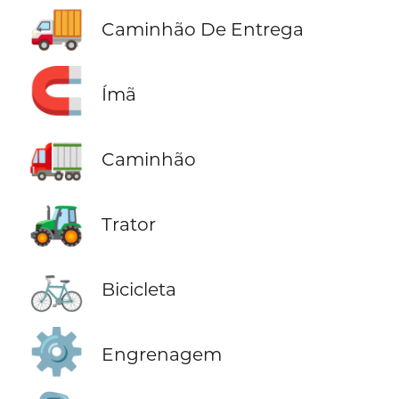
🚚
Caminhão De Entrega
🧲
Ímã
🚛
Caminhão
🚜
Trator
🚲
Bicicleta
⚙️
Engrenagem