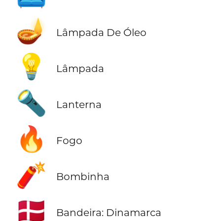
🪔
Lâmpada De Óleo
💡
Lâmpada
🔦
Lanterna
🔥
Fogo
🧨
Bombinha
🇩🇰
Bandeira: Dinamarca