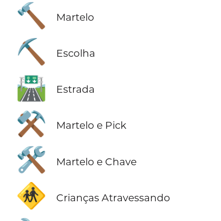
🔨
Martelo
⛏️
Escolha
🛣️
Estrada
⚒️
Martelo e Pick
🛠️
Martelo e Chave
🚸
Crianças Atravessando