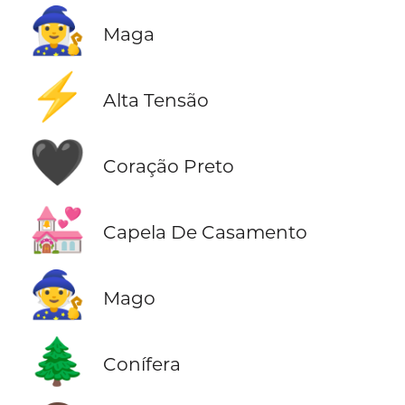
🧙‍♀️
Maga
⚡
Alta Tensão
🖤
Coração Preto
💒
Capela De Casamento
🧙
Mago
🌲
Conífera