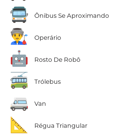
🚍
Ônibus Se Aproximando
👨‍🏭
Operário
🤖
Rosto De Robô
🚎
Trólebus
🚐
Van
📐
Régua Triangular