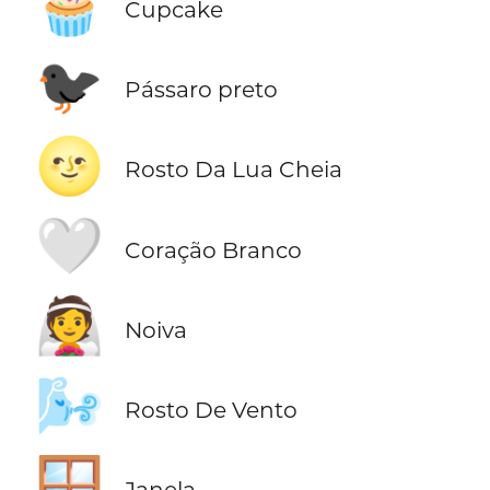
🧁
Cupcake
🐦‍⬛
Pássaro preto
🌝
Rosto Da Lua Cheia
🤍
Coração Branco
👰
Noiva
🌬️
Rosto De Vento
🪟
Janela