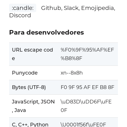
:candle:
Github, Slack, Emojipedia,
Discord
Para desenvolvedores
URL escape cod
%F0%9F%95%AF%EF
e
%B8%8F
Punycode
xn--8x8h
Bytes (UTF-8)
F0 9F 95 AF EF B8 8F
JavaScript, JSON
\uD83D\uDD6F\uFE
, Java
0F
C, C++, Python
\U0001f56f\uFE0F