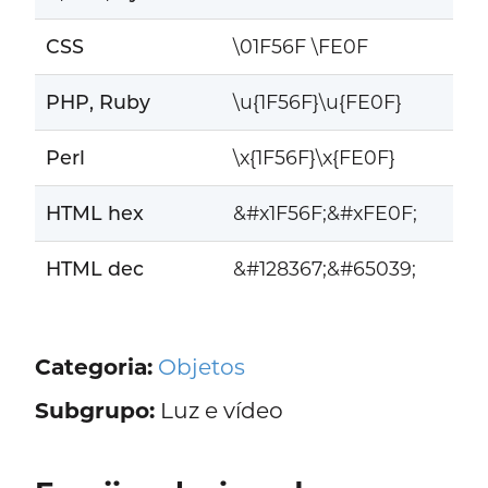
CSS
\01F56F \FE0F
PHP, Ruby
\u{1F56F}\u{FE0F}
Perl
\x{1F56F}\x{FE0F}
HTML hex
&#x1F56F;&#xFE0F;
HTML dec
&#128367;&#65039;
Categoria:
Objetos
Subgrupo:
Luz e vídeo