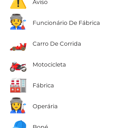
⚠️
Aviso
🧑‍🏭
Funcionário De Fábrica
🏎️
Carro De Corrida
🏍️
Motocicleta
🏭
Fábrica
👩‍🏭
Operária
🧢
Boné