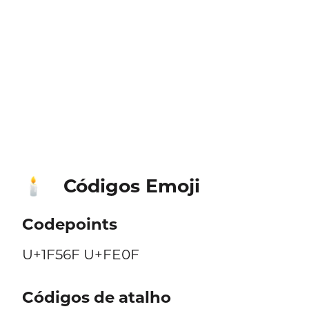
Códigos Emoji
🕯️
Codepoints
U+1F56F U+FE0F
Códigos de atalho