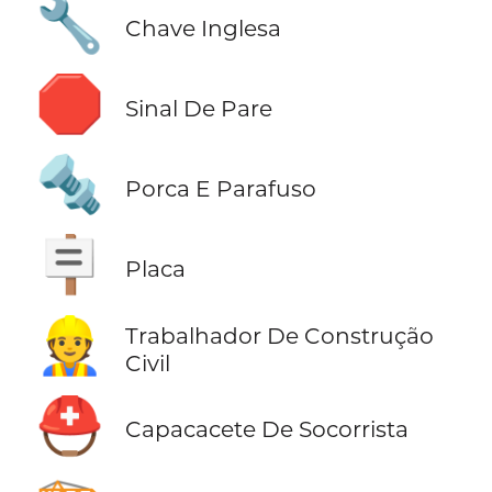
🔧
Chave Inglesa
🛑
Sinal De Pare
🔩
Porca E Parafuso
🪧
Placa
👷
Trabalhador De Construção
Civil
⛑️
Capacacete De Socorrista