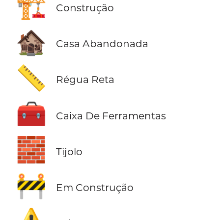
🏗️
Construção
🏚️
Casa Abandonada
📏
Régua Reta
🧰
Caixa De Ferramentas
🧱
Tijolo
🚧
Em Construção