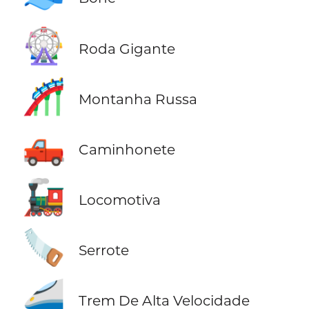
🎡
Roda Gigante
🎢
Montanha Russa
🛻
Caminhonete
🚂
Locomotiva
🪚
Serrote
🚄
Trem De Alta Velocidade