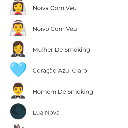
👰‍♀️
Noiva Com Véu
👰‍♂️
Noivo Com Véu
🤵‍♀️
Mulher De Smoking
🩵
Coração Azul Claro
🤵‍♂️
Homem De Smoking
🌑
Lua Nova