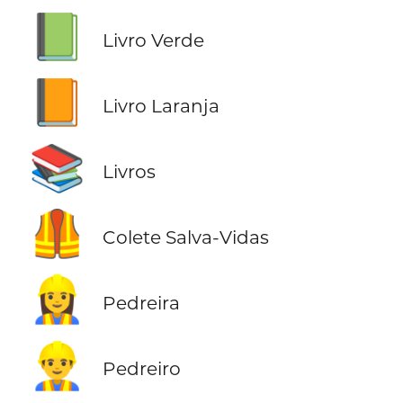
📗
Livro Verde
📙
Livro Laranja
📚
Livros
🦺
Colete Salva-Vidas
👷‍♀️
Pedreira
👷‍♂️
Pedreiro