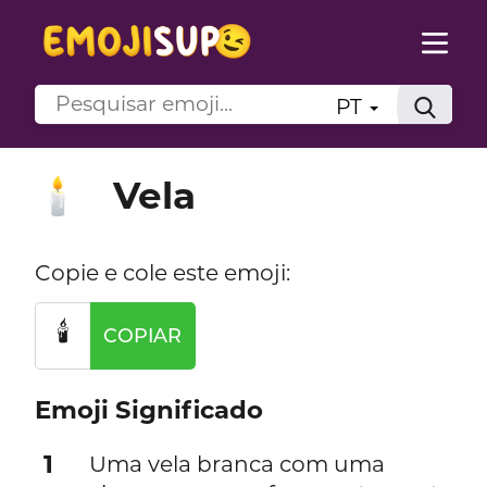
PT
Vela
🕯️
Copie e cole este emoji:
🕯️
COPIAR
Emoji Significado
1
Uma vela branca com uma