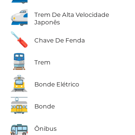
🚅
Trem De Alta Velocidade
Japonês
🪛
Chave De Fenda
🚆
Trem
🚊
Bonde Elétrico
🚋
Bonde
🚌
Ônibus