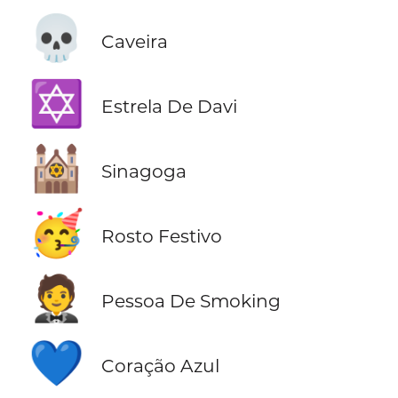
💀
Caveira
✡️
Estrela De Davi
🕍
Sinagoga
🥳
Rosto Festivo
🤵
Pessoa De Smoking
💙
Coração Azul