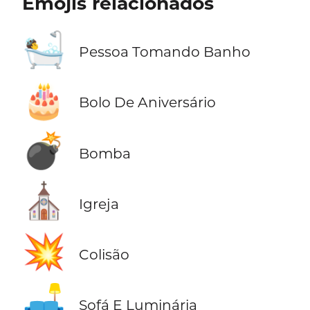
Emojis relacionados
🛀
Pessoa Tomando Banho
🎂
Bolo De Aniversário
💣
Bomba
⛪
Igreja
💥
Colisão
🛋️
Sofá E Luminária