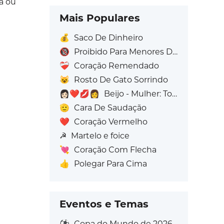
a ou
Mais Populares
💰
Saco De Dinheiro
🔞
Proibido Para Menores De 18 Anos
❤️‍🩹
Coração Remendado
😺
Rosto De Gato Sorrindo
👩🏻‍❤️‍💋‍👩
Beijo - Mulher: Tom de pele claro, Mulher: Sem Tom de Pele
🫡
Cara De Saudação
❤️
Coração Vermelho
☭
Martelo e foice
💘
Coração Com Flecha
👍
Polegar Para Cima
Eventos e Temas
⚽
Copa do Mundo de 2026