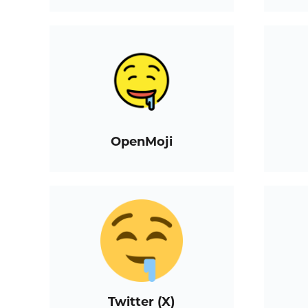
OpenMoji
Twitter (X)