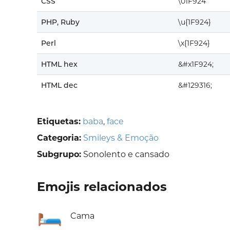
CSS
\01F924
PHP, Ruby
\u{1F924}
Perl
\x{1F924}
HTML hex
&#x1F924;
HTML dec
&#129316;
Etiquetas:
baba
,
face
Categoria:
Smileys & Emoção
Subgrupo:
Sonolento e cansado
Emojis relacionados
🛏️
Cama