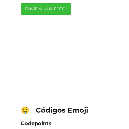
ENVIE MINHA FOTO!
Códigos Emoji
🤤
Codepoints