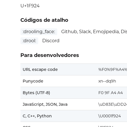
U+1F924
Códigos de atalho
:drooling_face:
Github, Slack, Emojipedia, Di
:drool:
Discord
Para desenvolvedores
URL escape code
%F0%9F%A4
Punycode
xn--dq9h
Bytes (UTF-8)
F0 9F A4 A4
JavaScript, JSON, Java
\uD83E\uDD2
C, C++, Python
\U0001f924