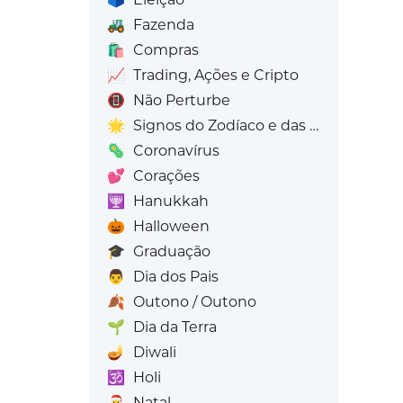
🚜
Fazenda
🛍️
Compras
📈
Trading, Ações e Cripto
📵
Não Perturbe
🌟
Signos do Zodíaco e das Estrelas
🦠
Coronavírus
💕
Corações
🕎
Hanukkah
🎃
Halloween
🎓
Graduação
👨
Dia dos Pais
🍂
Outono / Outono
🌱
Dia da Terra
🪔
Diwali
🕉️
Holi
🎅
Natal