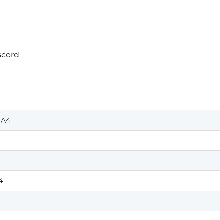
scord
%A4
4