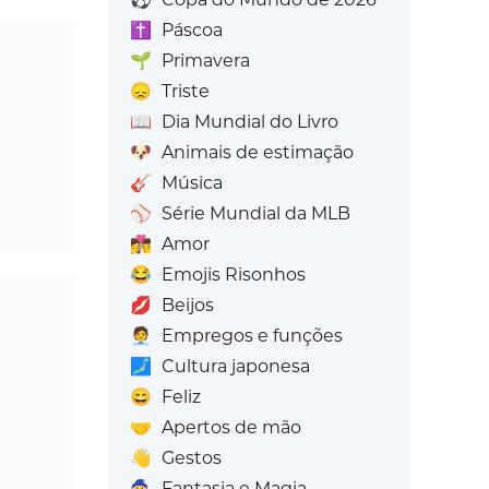
✝️
Páscoa
🌱
Primavera
😞
Triste
📖
Dia Mundial do Livro
🐶
Animais de estimação
🎸
Música
⚾
Série Mundial da MLB
👩‍❤️‍💋‍👨
Amor
😂
Emojis Risonhos
💋
Beijos
🧑‍💼
Empregos e funções
🗾
Cultura japonesa
😄
Feliz
🤝
Apertos de mão
👋
Gestos
🧙
Fantasia e Magia