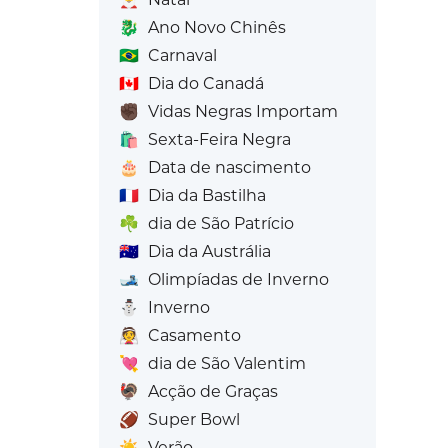
🐉
Ano Novo Chinês
🇧🇷
Carnaval
🇨🇦
Dia do Canadá
✊🏿
Vidas Negras Importam
🛍️
Sexta-Feira Negra
🎂
Data de nascimento
🇫🇷
Dia da Bastilha
☘️
dia de São Patrício
🇦🇺
Dia da Austrália
🎿
Olimpíadas de Inverno
⛄
Inverno
👰
Casamento
💘
dia de São Valentim
🦃
Acção de Graças
🏈
Super Bowl
☀️
Verão