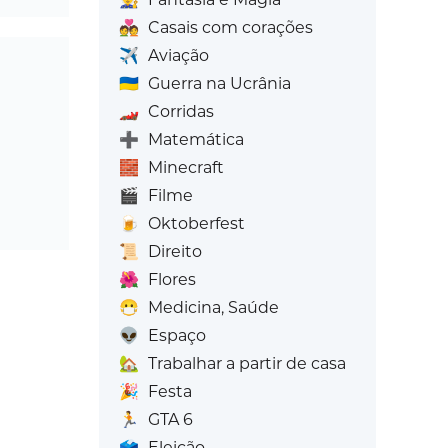
💑
Casais com corações
✈️
Aviação
🇺🇦
Guerra na Ucrânia
🏎️
Corridas
➕
Matemática
🧱
Minecraft
🎬
Filme
🍺
Oktoberfest
📜
Direito
🌺
Flores
😷
Medicina, Saúde
👽
Espaço
🏡
Trabalhar a partir de casa
🎉
Festa
🏃
GTA 6
🗳️
Eleição