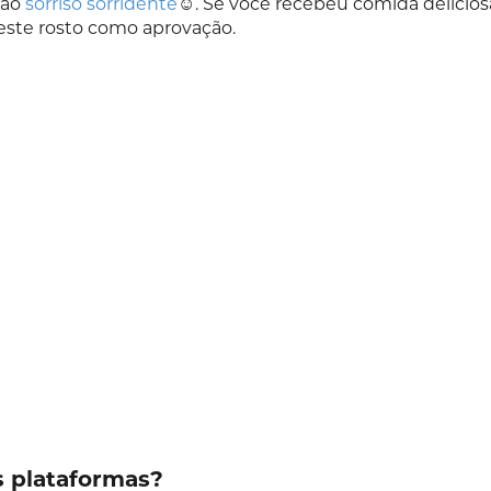
 ao
sorriso sorridente
☺️. Se você recebeu comida delicios
este rosto como aprovação.
s plataformas?