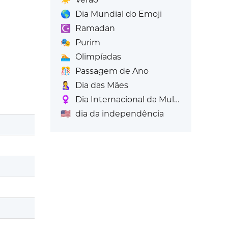
🌎
Dia Mundial do Emoji
☪️
Ramadan
🎭
Purim
🏊
Olimpíadas
🎊
Passagem de Ano
🤱
Dia das Mães
♀️
Dia Internacional da Mulher's
🇺🇸
dia da independência