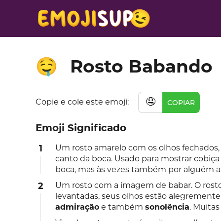
Rosto Babando
🤤
🤤
Copie e cole este emoji:
COPIAR
Emoji Significado
1
Um rosto amarelo com os olhos fechados,
canto da boca. Usado para mostrar cobiç
boca, mas às vezes também por alguém a
2
Um rosto com a imagem de babar. O rosto 
levantadas, seus olhos estão alegremen
admiração
e também
sonolência
. Muitas