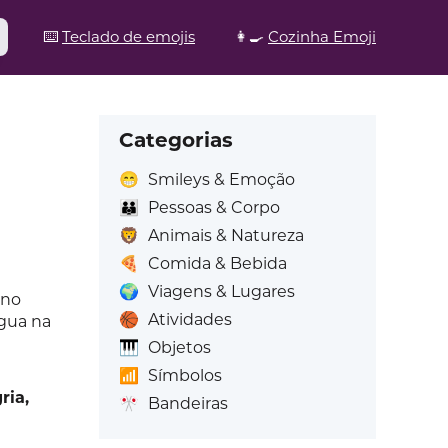
⌨️
Teclado de emojis
👩‍🍳
Cozinha Emoji
Categorias
😁
Smileys & Emoção
👪
Pessoas & Corpo
🦁
Animais & Natureza
🍕
Comida & Bebida
🌍
Viagens & Lugares
 no
🏀
Atividades
água na
🎹
Objetos
📶
Símbolos
ria,
🎌
Bandeiras