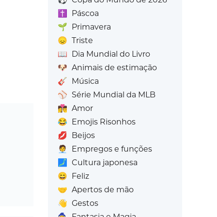
✝️
Páscoa
🌱
Primavera
😞
Triste
📖
Dia Mundial do Livro
🐶
Animais de estimação
🎸
Música
⚾
Série Mundial da MLB
👩‍❤️‍💋‍👨
Amor
😂
Emojis Risonhos
💋
Beijos
🧑‍💼
Empregos e funções
🗾
Cultura japonesa
😄
Feliz
🤝
Apertos de mão
👋
Gestos
🧙
Fantasia e Magia