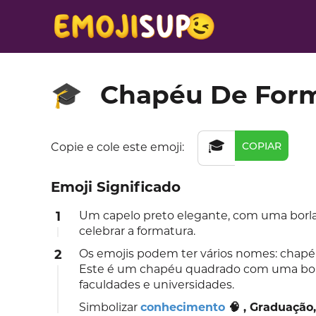
Chapéu De For
🎓
🎓
COPIAR
Copie e cole este emoji:
Emoji Significado
1
Um capelo preto elegante, com uma borla
celebrar a formatura.
2
Os emojis podem ter vários nomes: chap
Este é um chapéu quadrado com uma bor
faculdades e universidades.
Simbolizar
conhecimento
🧠 , Graduação,