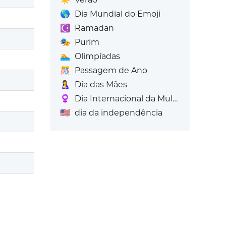
🌎
Dia Mundial do Emoji
☪️
Ramadan
🎭
Purim
🏊
Olimpíadas
🎊
Passagem de Ano
🤱
Dia das Mães
♀️
Dia Internacional da Mulher's
🇺🇸
dia da independência