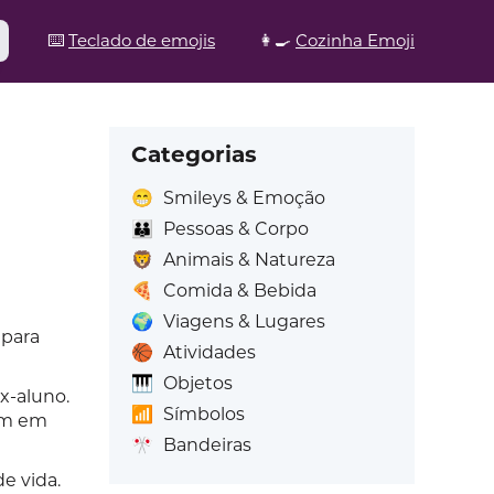
⌨️
Teclado de emojis
👩‍🍳
Cozinha Emoji
Categorias
😁
Smileys & Emoção
👪
Pessoas & Corpo
🦁
Animais & Natureza
🍕
Comida & Bebida
🌍
Viagens & Lugares
 para
🏀
Atividades
🎹
Objetos
x-aluno.
📶
Símbolos
am em
🎌
Bandeiras
e vida.