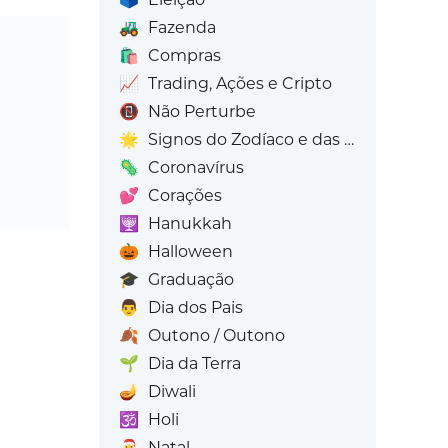
🚜
Fazenda
🛍️
Compras
📈
Trading, Ações e Cripto
📵
Não Perturbe
🌟
Signos do Zodíaco e das Estrelas
🦠
Coronavírus
💕
Corações
🕎
Hanukkah
🎃
Halloween
🎓
Graduação
👨
Dia dos Pais
🍂
Outono / Outono
🌱
Dia da Terra
🪔
Diwali
🕉️
Holi
🎅
Natal