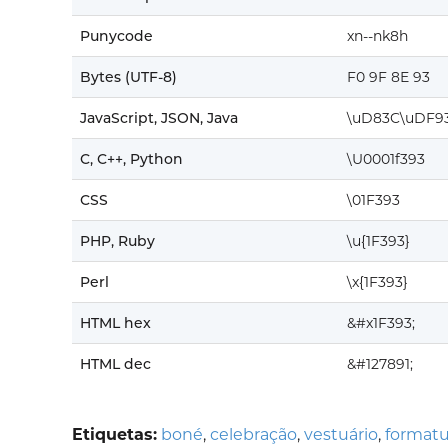
Punycode
xn--nk8h
Bytes (UTF-8)
F0 9F 8E 93
JavaScript, JSON, Java
\uD83C\uDF9
C, C++, Python
\U0001f393
CSS
\01F393
PHP, Ruby
\u{1F393}
Perl
\x{1F393}
HTML hex
&#x1F393;
HTML dec
&#127891;
Etiquetas:
boné
,
celebração
,
vestuário
,
formatu