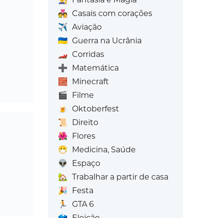
💑
Casais com corações
✈️
Aviação
🇺🇦
Guerra na Ucrânia
🏎️
Corridas
➕
Matemática
🧱
Minecraft
🎬
Filme
🍺
Oktoberfest
📜
Direito
🌺
Flores
😷
Medicina, Saúde
👽
Espaço
🏡
Trabalhar a partir de casa
🎉
Festa
🏃
GTA 6
🗳️
Eleição