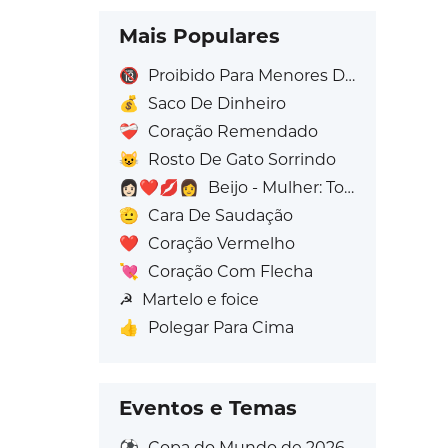
Mais Populares
🔞
Proibido Para Menores De 18 Anos
💰
Saco De Dinheiro
❤️‍🩹
Coração Remendado
😺
Rosto De Gato Sorrindo
👩🏻‍❤️‍💋‍👩
Beijo - Mulher: Tom de pele claro, Mulher: Sem Tom de Pele
🫡
Cara De Saudação
❤️
Coração Vermelho
💘
Coração Com Flecha
☭
Martelo e foice
👍
Polegar Para Cima
Eventos e Temas
⚽
Copa do Mundo de 2026