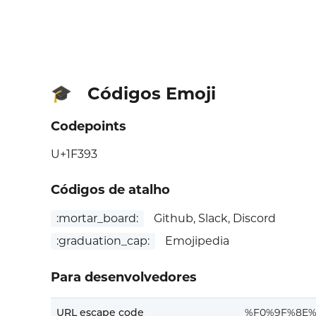
Códigos Emoji
🎓
Codepoints
U+1F393
Códigos de atalho
:mortar_board:
Github, Slack, Discord
:graduation_cap:
Emojipedia
Para desenvolvedores
URL escape code
%F0%9F%8E%