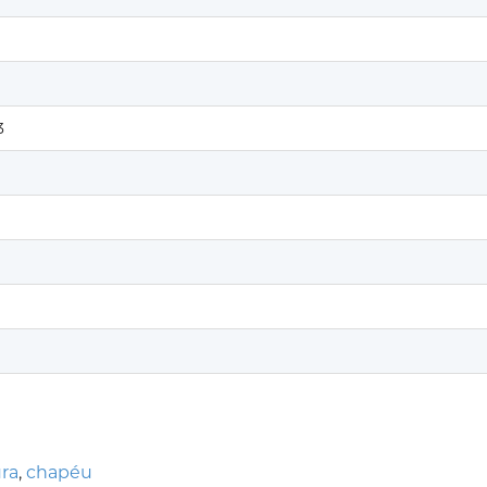
3
ra
,
chapéu