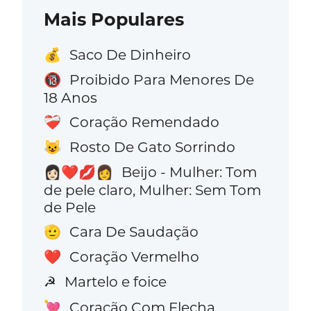
Mais Populares
Saco De Dinheiro
💰
Proibido Para Menores De
🔞
18 Anos
Coração Remendado
❤️‍🩹
Rosto De Gato Sorrindo
😺
Beijo - Mulher: Tom
👩🏻‍❤️‍💋‍👩
de pele claro, Mulher: Sem Tom
de Pele
Cara De Saudação
🫡
Coração Vermelho
❤️
Martelo e foice
☭
Coração Com Flecha
💘