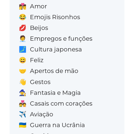
Amor
👩‍❤️‍💋‍👨
Emojis Risonhos
😂
Beijos
💋
Empregos e funções
🧑‍💼
Cultura japonesa
🗾
Feliz
😄
Apertos de mão
🤝
Gestos
👋
Fantasia e Magia
🧙
Casais com corações
💑
Aviação
✈️
Guerra na Ucrânia
🇺🇦