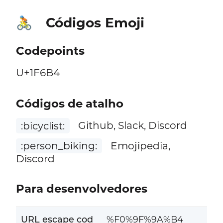
Códigos Emoji
🚴
Codepoints
U+1F6B4
Códigos de atalho
:bicyclist:
Github, Slack, Discord
:person_biking:
Emojipedia,
Discord
Para desenvolvedores
URL escape cod
%F0%9F%9A%B4