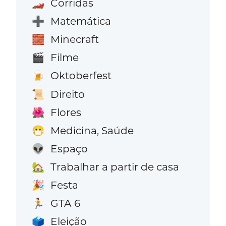
Corridas
🏎️
Matemática
➕
Minecraft
🧱
Filme
🎬
Oktoberfest
🍺
Direito
📜
Flores
🌺
Medicina, Saúde
😷
Espaço
👽
Trabalhar a partir de casa
🏡
Festa
🎉
GTA 6
🏃
Eleição
🗳️