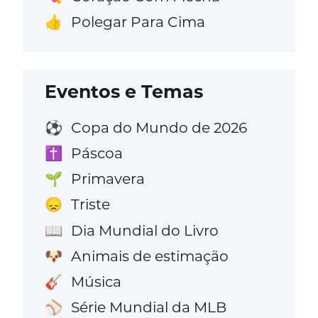
Polegar Para Cima
👍
Eventos e Temas
Copa do Mundo de 2026
⚽
Páscoa
✝️
Primavera
🌱
Triste
😞
Dia Mundial do Livro
📖
Animais de estimação
🐶
Música
🎸
Série Mundial da MLB
⚾