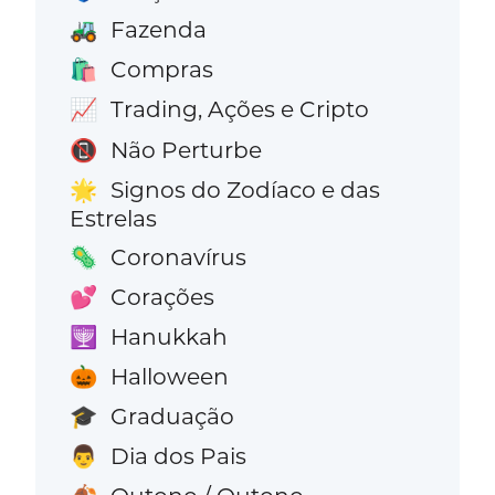
Fazenda
🚜
Compras
🛍️
Trading, Ações e Cripto
📈
Não Perturbe
📵
Signos do Zodíaco e das
🌟
Estrelas
Coronavírus
🦠
Corações
💕
Hanukkah
🕎
Halloween
🎃
Graduação
🎓
Dia dos Pais
👨