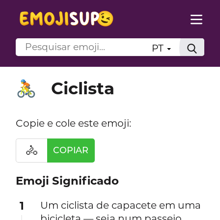
PT
Ciclista
🚴
Copie e cole este emoji:
🚴
COPIAR
Emoji Significado
1
Um ciclista de capacete em uma
bicicleta — seja num passeio