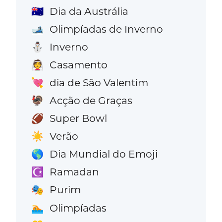
Dia da Austrália
🇦🇺
Olimpíadas de Inverno
🎿
Inverno
⛄
Casamento
👰
dia de São Valentim
💘
Acção de Graças
🦃
Super Bowl
🏈
Verão
☀️
Dia Mundial do Emoji
🌎
Ramadan
☪️
Purim
🎭
Olimpíadas
🏊