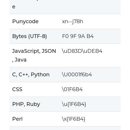
e
Punycode
xn--j78h
Bytes (UTF-8)
F0 9F 9A B4
JavaScript, JSON
\uD83D\uDEB4
, Java
C, C++, Python
\U0001f6b4
CSS
\01F6B4
PHP, Ruby
\u{1F6B4}
Perl
\x{1F6B4}