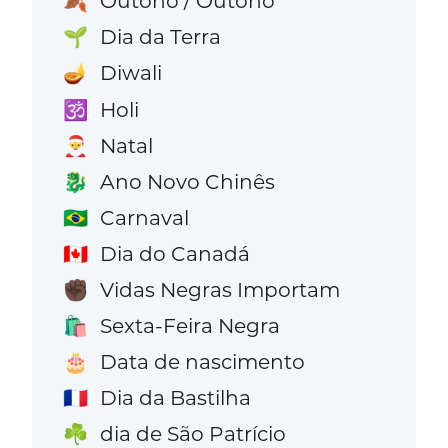
Outono / Outono
🍂
Dia da Terra
🌱
Diwali
🪔
Holi
🕉️
Natal
🎅
Ano Novo Chinês
🐉
Carnaval
🇧🇷
Dia do Canadá
🇨🇦
Vidas Negras Importam
✊🏿
Sexta-Feira Negra
🛍️
Data de nascimento
🎂
Dia da Bastilha
🇫🇷
dia de São Patrício
☘️