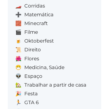
Corridas
🏎️
Matemática
➕
Minecraft
🧱
Filme
🎬
Oktoberfest
🍺
Direito
📜
Flores
🌺
Medicina, Saúde
😷
Espaço
👽
Trabalhar a partir de casa
🏡
Festa
🎉
GTA 6
🏃