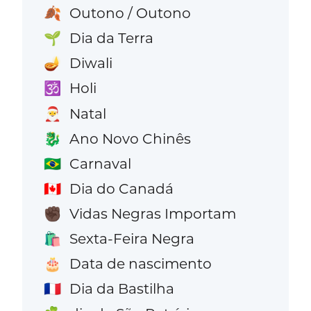
Outono / Outono
🍂
Dia da Terra
🌱
Diwali
🪔
Holi
🕉️
Natal
🎅
Ano Novo Chinês
🐉
Carnaval
🇧🇷
Dia do Canadá
🇨🇦
Vidas Negras Importam
✊🏿
Sexta-Feira Negra
🛍️
Data de nascimento
🎂
Dia da Bastilha
🇫🇷