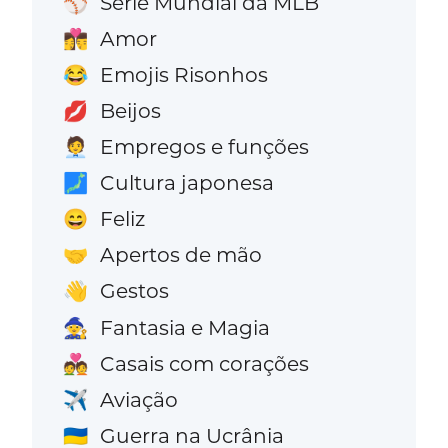
Série Mundial da MLB
⚾
Amor
👩‍❤️‍💋‍👨
Emojis Risonhos
😂
Beijos
💋
Empregos e funções
🧑‍💼
Cultura japonesa
🗾
Feliz
😄
Apertos de mão
🤝
Gestos
👋
Fantasia e Magia
🧙
Casais com corações
💑
Aviação
✈️
Guerra na Ucrânia
🇺🇦