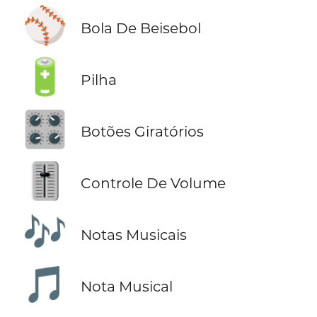
⚾
Bola De Beisebol
🔋
Pilha
🎛️
Botões Giratórios
🎚️
Controle De Volume
🎶
Notas Musicais
🎵
Nota Musical