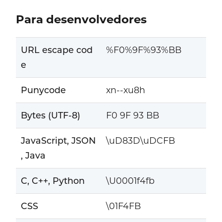
Para desenvolvedores
URL escape cod
%F0%9F%93%BB
e
Punycode
xn--xu8h
Bytes (UTF-8)
F0 9F 93 BB
JavaScript, JSON
\uD83D\uDCFB
, Java
C, C++, Python
\U0001f4fb
CSS
\01F4FB