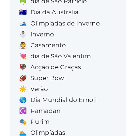
dia de São Patrício
☘️
Dia da Austrália
🇦🇺
Olimpíadas de Inverno
🎿
Inverno
⛄
Casamento
👰
dia de São Valentim
💘
Acção de Graças
🦃
Super Bowl
🏈
Verão
☀️
Dia Mundial do Emoji
🌎
Ramadan
☪️
Purim
🎭
Olimpíadas
🏊