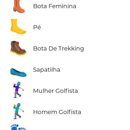
👢
Bota Feminina
🦶
Pé
🥾
Bota De Trekking
🥿
Sapatilha
🏌️‍♀️
Mulher Golfista
🏌️‍♂️
Homem Golfista