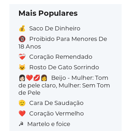
Mais Populares
Saco De Dinheiro
💰
Proibido Para Menores De
🔞
18 Anos
Coração Remendado
❤️‍🩹
Rosto De Gato Sorrindo
😺
Beijo - Mulher: Tom
👩🏻‍❤️‍💋‍👩
de pele claro, Mulher: Sem Tom
de Pele
Cara De Saudação
🫡
Coração Vermelho
❤️
Martelo e foice
☭