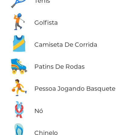
Tênis
🏌️
Golfista
🎽
Camiseta De Corrida
🛼
Patins De Rodas
⛹️
Pessoa Jogando Basquete
🪢
Nó
🩴
Chinelo