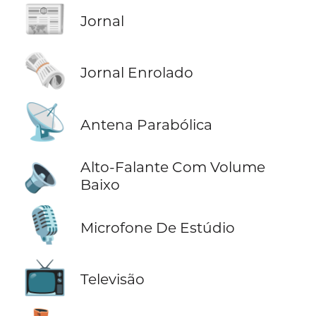
📰
Jornal
🗞️
Jornal Enrolado
📡
Antena Parabólica
🔈
Alto-Falante Com Volume
Baixo
🎙️
Microfone De Estúdio
📺
Televisão