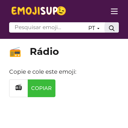
PT
Rádio
📻
Copie e cole este emoji:
📻
COPIAR