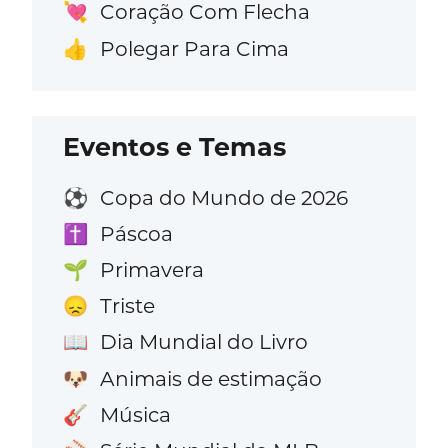
Coração Com Flecha
💘
Polegar Para Cima
👍
Eventos e Temas
Copa do Mundo de 2026
⚽
Páscoa
✝️
Primavera
🌱
Triste
😞
Dia Mundial do Livro
📖
Animais de estimação
🐶
Música
🎸