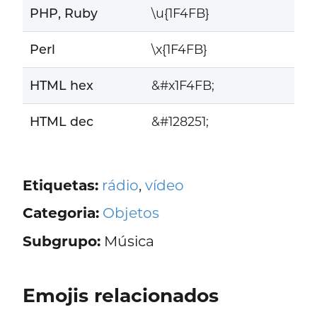
PHP, Ruby
\u{1F4FB}
Perl
\x{1F4FB}
HTML hex
&#x1F4FB;
HTML dec
&#128251;
Etiquetas:
rádio
,
vídeo
Categoria:
Objetos
Subgrupo:
Música
Emojis relacionados