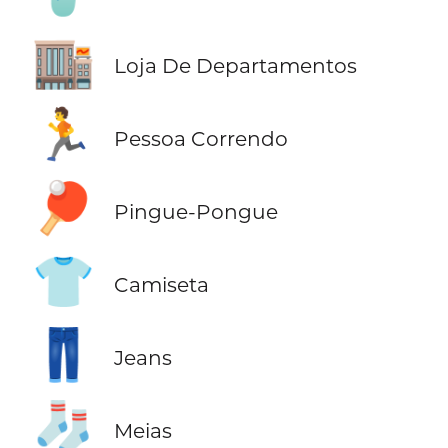
🏬
Loja De Departamentos
🏃
Pessoa Correndo
🏓
Pingue-Pongue
👕
Camiseta
👖
Jeans
🧦
Meias