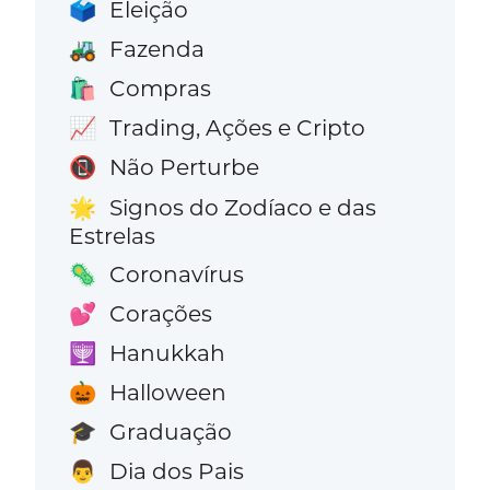
Eleição
🗳️
Fazenda
🚜
Compras
🛍️
Trading, Ações e Cripto
📈
Não Perturbe
📵
Signos do Zodíaco e das
🌟
Estrelas
Coronavírus
🦠
Corações
💕
Hanukkah
🕎
Halloween
🎃
Graduação
🎓
Dia dos Pais
👨