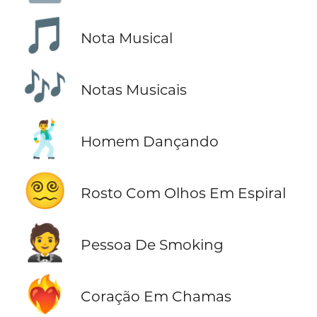
🎵
Nota Musical
🎶
Notas Musicais
🕺
Homem Dançando
😵‍💫
Rosto Com Olhos Em Espiral
🤵
Pessoa De Smoking
❤️‍🔥
Coração Em Chamas