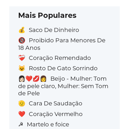
Mais Populares
Saco De Dinheiro
💰
Proibido Para Menores De
🔞
18 Anos
Coração Remendado
❤️‍🩹
Rosto De Gato Sorrindo
😺
Beijo - Mulher: Tom
👩🏻‍❤️‍💋‍👩
de pele claro, Mulher: Sem Tom
de Pele
Cara De Saudação
🫡
Coração Vermelho
❤️
Martelo e foice
☭