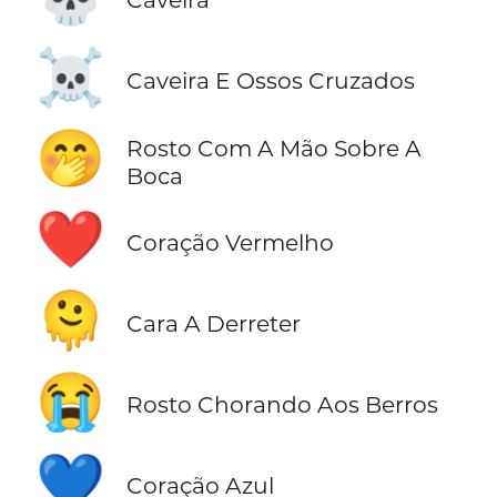
☠️
Caveira E Ossos Cruzados
🤭
Rosto Com A Mão Sobre A
Boca
❤️
Coração Vermelho
🫠
Cara A Derreter
😭
Rosto Chorando Aos Berros
💙
Coração Azul