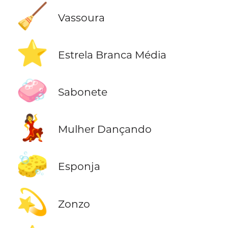
🧹
Vassoura
⭐
Estrela Branca Média
🧼
Sabonete
💃
Mulher Dançando
🧽
Esponja
💫
Zonzo