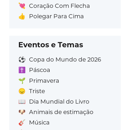
Coração Com Flecha
💘
Polegar Para Cima
👍
Eventos e Temas
Copa do Mundo de 2026
⚽
Páscoa
✝️
Primavera
🌱
Triste
😞
Dia Mundial do Livro
📖
Animais de estimação
🐶
Música
🎸