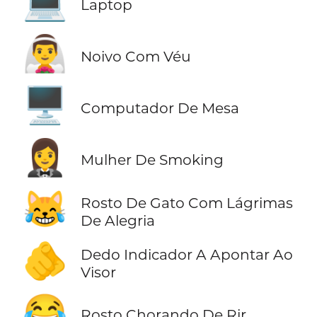
💻
Laptop
👰‍♂️
Noivo Com Véu
🖥️
Computador De Mesa
🤵‍♀️
Mulher De Smoking
😹
Rosto De Gato Com Lágrimas
De Alegria
🫵
Dedo Indicador A Apontar Ao
Visor
😂
Rosto Chorando De Rir