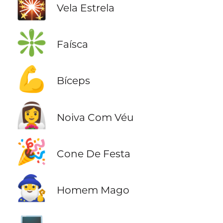
🎇
Vela Estrela
❇️
Faísca
💪
Bíceps
👰‍♀️
Noiva Com Véu
🎉
Cone De Festa
🧙‍♂️
Homem Mago