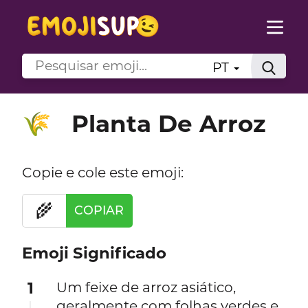
PT
Planta De Arroz
🌾
Copie e cole este emoji:
🌾
COPIAR
Emoji Significado
1
Um feixe de arroz asiático,
geralmente com folhas verdes e