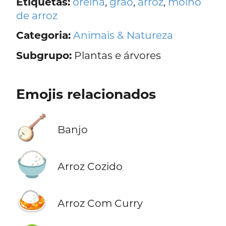
Etiquetas:
orelha
,
grão
,
arroz
,
molho
de arroz
Categoria:
Animais & Natureza
Subgrupo:
Plantas e árvores
Emojis relacionados
🪕
Banjo
🍚
Arroz Cozido
🍛
Arroz Com Curry