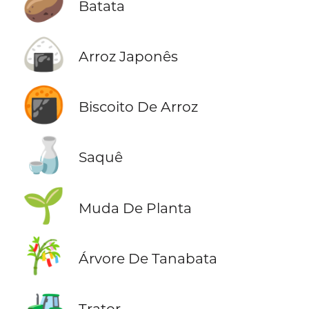
🥔
Batata
🍙
Arroz Japonês
🍘
Biscoito De Arroz
🍶
Saquê
🌱
Muda De Planta
🎋
Árvore De Tanabata
🚜
Trator