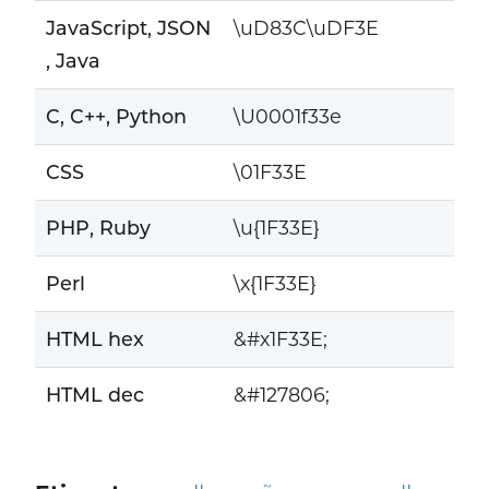
JavaScript, JSON
\uD83C\uDF3E
, Java
C, C++, Python
\U0001f33e
CSS
\01F33E
PHP, Ruby
\u{1F33E}
Perl
\x{1F33E}
HTML hex
&#x1F33E;
HTML dec
&#127806;