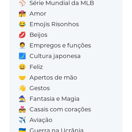
Série Mundial da MLB
⚾
Amor
👩‍❤️‍💋‍👨
Emojis Risonhos
😂
Beijos
💋
Empregos e funções
🧑‍💼
Cultura japonesa
🗾
Feliz
😄
Apertos de mão
🤝
Gestos
👋
Fantasia e Magia
🧙
Casais com corações
💑
Aviação
✈️
Guerra na Ucrânia
🇺🇦