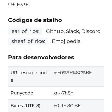
U+1F33E
Códigos de atalho
:ear_of_rice:
Github, Slack, Discord
:sheaf_of_rice:
Emojipedia
Para desenvolvedores
URL escape cod
%F0%9F%8C%BE
e
Punycode
xn--7h8h
Bytes (UTF-8)
F0 9F 8C BE