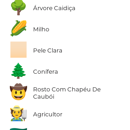
🌳
Árvore Caidiça
🌽
Milho
🏻
Pele Clara
🌲
Conífera
🤠
Rosto Com Chapéu De
Caubói
🧑‍🌾
Agricultor