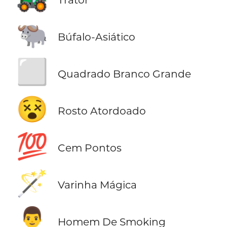
🐃
Búfalo-Asiático
⬜
Quadrado Branco Grande
😵
Rosto Atordoado
💯
Cem Pontos
🪄
Varinha Mágica
🤵‍♂️
Homem De Smoking