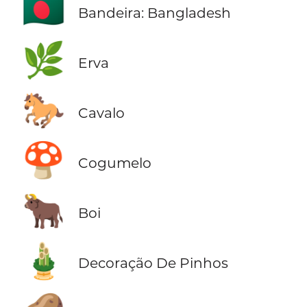
🇧🇩
Bandeira: Bangladesh
🌿
Erva
🐎
Cavalo
🍄
Cogumelo
🐂
Boi
🎍
Decoração De Pinhos