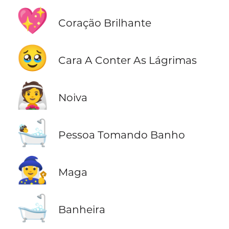
💖
Coração Brilhante
🥹
Cara A Conter As Lágrimas
👰
Noiva
🛀
Pessoa Tomando Banho
🧙‍♀️
Maga
🛁
Banheira