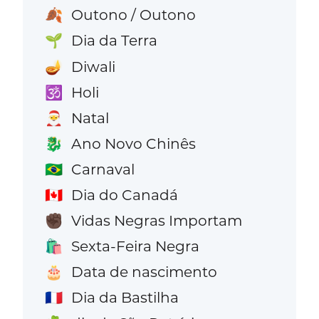
Outono / Outono
🍂
Dia da Terra
🌱
Diwali
🪔
Holi
🕉️
Natal
🎅
Ano Novo Chinês
🐉
Carnaval
🇧🇷
Dia do Canadá
🇨🇦
Vidas Negras Importam
✊🏿
Sexta-Feira Negra
🛍️
Data de nascimento
🎂
Dia da Bastilha
🇫🇷