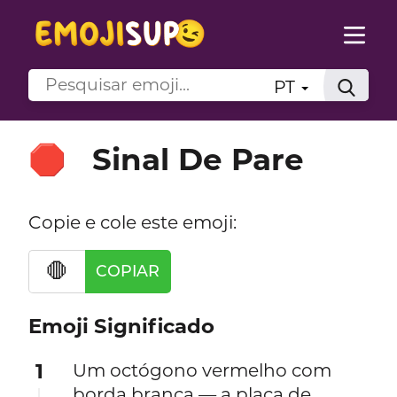
PT
Sinal De Pare
🛑
Copie e cole este emoji:
🛑
COPIAR
Emoji Significado
1
Um octógono vermelho com
borda branca — a placa de