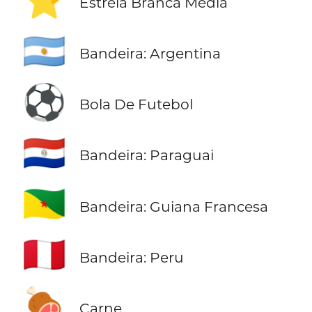
⭐
Estrela Branca Média
🇦🇷
Bandeira: Argentina
⚽
Bola De Futebol
🇵🇾
Bandeira: Paraguai
🇬🇫
Bandeira: Guiana Francesa
🇵🇪
Bandeira: Peru
🍖
Carne