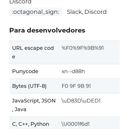
Discord
:octagonal_sign:
Slack, Discord
Para desenvolvedores
URL escape cod
%F0%9F%9B%91
e
Punycode
xn--d88h
Bytes (UTF-8)
F0 9F 9B 91
JavaScript, JSON
\uD83D\uDED1
, Java
C, C++, Python
\U0001f6d1