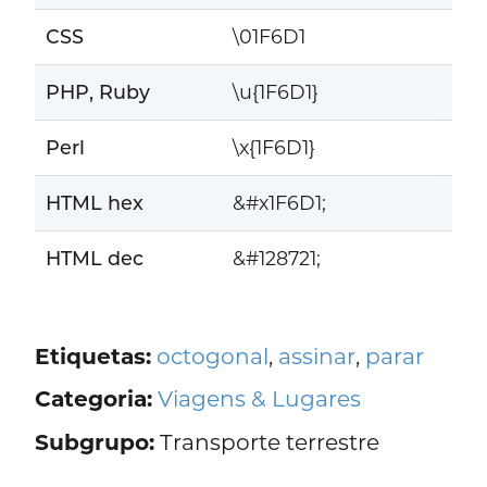
CSS
\01F6D1
PHP, Ruby
\u{1F6D1}
Perl
\x{1F6D1}
HTML hex
&#x1F6D1;
HTML dec
&#128721;
Etiquetas:
octogonal
,
assinar
,
parar
Categoria:
Viagens & Lugares
Subgrupo:
Transporte terrestre