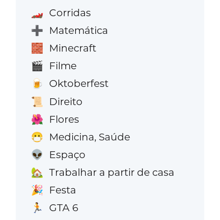
Corridas
🏎️
Matemática
➕
Minecraft
🧱
Filme
🎬
Oktoberfest
🍺
Direito
📜
Flores
🌺
Medicina, Saúde
😷
Espaço
👽
Trabalhar a partir de casa
🏡
Festa
🎉
GTA 6
🏃