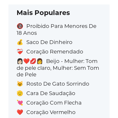
Mais Populares
Proibido Para Menores De
🔞
18 Anos
Saco De Dinheiro
💰
Coração Remendado
❤️‍🩹
Beijo - Mulher: Tom
👩🏻‍❤️‍💋‍👩
de pele claro, Mulher: Sem Tom
de Pele
Rosto De Gato Sorrindo
😺
Cara De Saudação
🫡
Coração Com Flecha
💘
Coração Vermelho
❤️