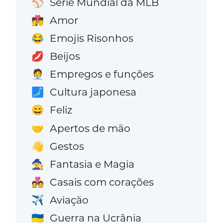
Série Mundial da MLB
⚾
Amor
👩‍❤️‍💋‍👨
Emojis Risonhos
😂
Beijos
💋
Empregos e funções
🧑‍💼
Cultura japonesa
🗾
Feliz
😄
Apertos de mão
🤝
Gestos
👋
Fantasia e Magia
🧙
Casais com corações
💑
Aviação
✈️
Guerra na Ucrânia
🇺🇦