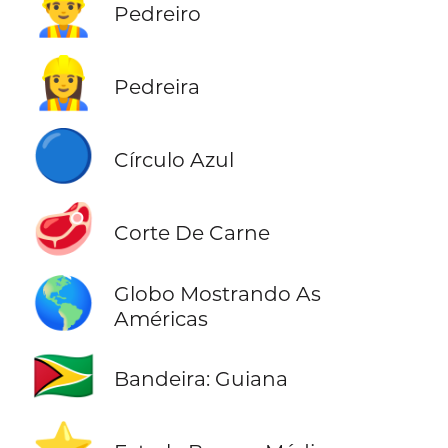
👷‍♂️
Pedreiro
👷‍♀️
Pedreira
🔵
Círculo Azul
🥩
Corte De Carne
🌎
Globo Mostrando As
Américas
🇬🇾
Bandeira: Guiana