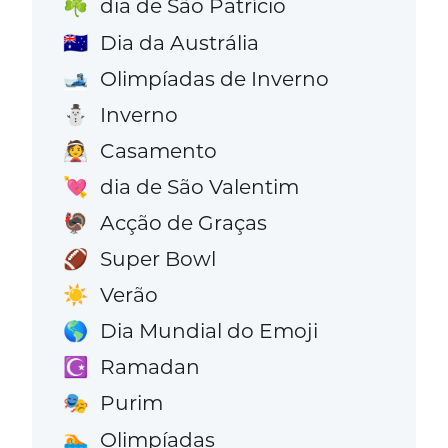
dia de São Patrício
☘️
Dia da Austrália
🇦🇺
Olimpíadas de Inverno
🎿
Inverno
⛄
Casamento
👰
dia de São Valentim
💘
Acção de Graças
🦃
Super Bowl
🏈
Verão
☀️
Dia Mundial do Emoji
🌎
Ramadan
☪️
Purim
🎭
Olimpíadas
🏊