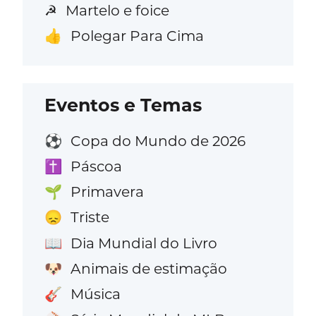
Martelo e foice
☭
Polegar Para Cima
👍
Eventos e Temas
Copa do Mundo de 2026
⚽
Páscoa
✝️
Primavera
🌱
Triste
😞
Dia Mundial do Livro
📖
Animais de estimação
🐶
Música
🎸