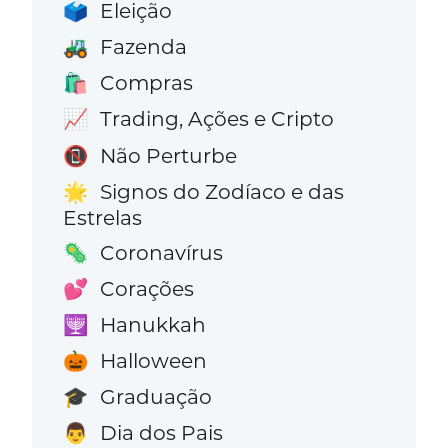
Eleição
🗳️
Fazenda
🚜
Compras
🛍️
Trading, Ações e Cripto
📈
Não Perturbe
📵
Signos do Zodíaco e das
🌟
Estrelas
Coronavírus
🦠
Corações
💕
Hanukkah
🕎
Halloween
🎃
Graduação
🎓
Dia dos Pais
👨