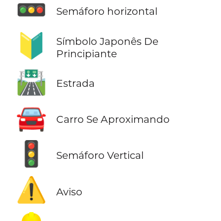
🚥
Semáforo horizontal
🔰
Símbolo Japonês De
Principiante
🛣️
Estrada
🚘
Carro Se Aproximando
🚦
Semáforo Vertical
⚠️
Aviso