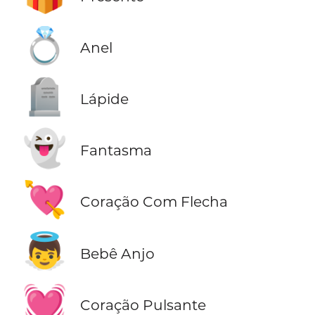
💍
Anel
🪦
Lápide
👻
Fantasma
💘
Coração Com Flecha
👼
Bebê Anjo
💓
Coração Pulsante