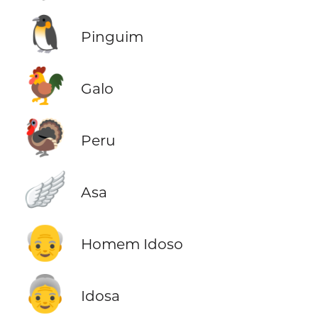
🐧
Pinguim
🐓
Galo
🦃
Peru
🪽
Asa
👴
Homem Idoso
👵
Idosa