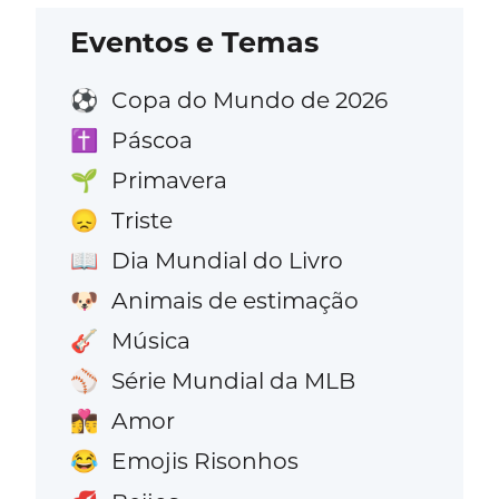
Eventos e Temas
Copa do Mundo de 2026
⚽
Páscoa
✝️
Primavera
🌱
Triste
😞
Dia Mundial do Livro
📖
Animais de estimação
🐶
Música
🎸
Série Mundial da MLB
⚾
Amor
👩‍❤️‍💋‍👨
Emojis Risonhos
😂