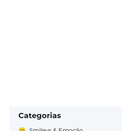
Categorias
Smileys & Emoção
😁