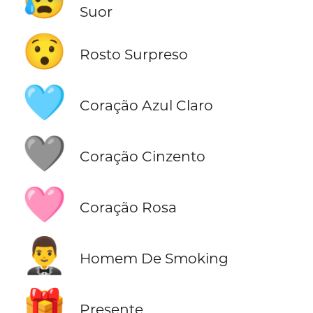
😰
Suor
😯
Rosto Surpreso
🩵
Coração Azul Claro
🩶
Coração Cinzento
🩷
Coração Rosa
🤵‍♂️
Homem De Smoking
🎁
Presente