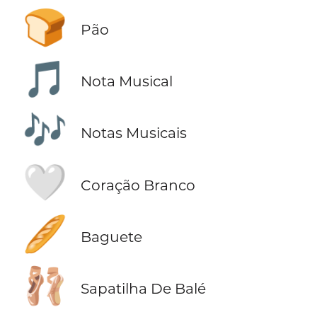
🍞
Pão
🎵
Nota Musical
🎶
Notas Musicais
🤍
Coração Branco
🥖
Baguete
🩰
Sapatilha De Balé