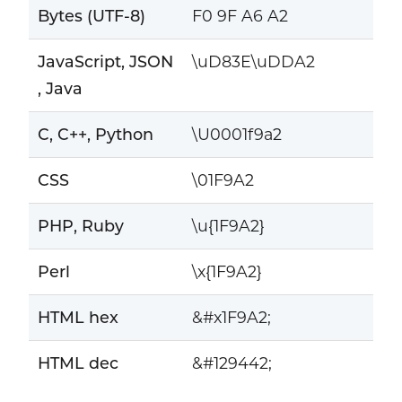
Bytes (UTF-8)
F0 9F A6 A2
JavaScript, JSON
\uD83E\uDDA2
, Java
C, C++, Python
\U0001f9a2
CSS
\01F9A2
PHP, Ruby
\u{1F9A2}
Perl
\x{1F9A2}
HTML hex
&#x1F9A2;
HTML dec
&#129442;