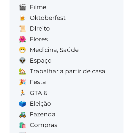
Filme
🎬
Oktoberfest
🍺
Direito
📜
Flores
🌺
Medicina, Saúde
😷
Espaço
👽
Trabalhar a partir de casa
🏡
Festa
🎉
GTA 6
🏃
Eleição
🗳️
Fazenda
🚜
Compras
🛍️