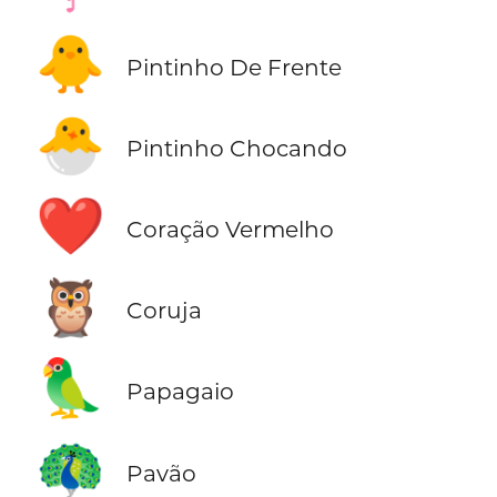
🐥
Pintinho De Frente
🐣
Pintinho Chocando
❤️
Coração Vermelho
🦉
Coruja
🦜
Papagaio
🦚
Pavão