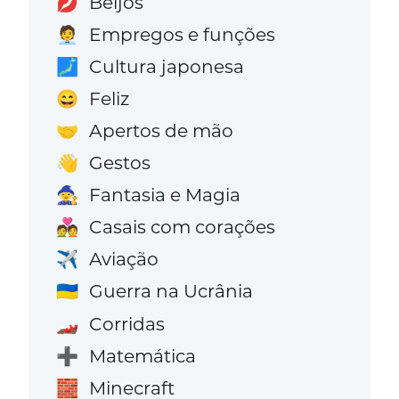
Beijos
💋
Empregos e funções
🧑‍💼
Cultura japonesa
🗾
Feliz
😄
Apertos de mão
🤝
Gestos
👋
Fantasia e Magia
🧙
Casais com corações
💑
Aviação
✈️
Guerra na Ucrânia
🇺🇦
Corridas
🏎️
Matemática
➕
Minecraft
🧱