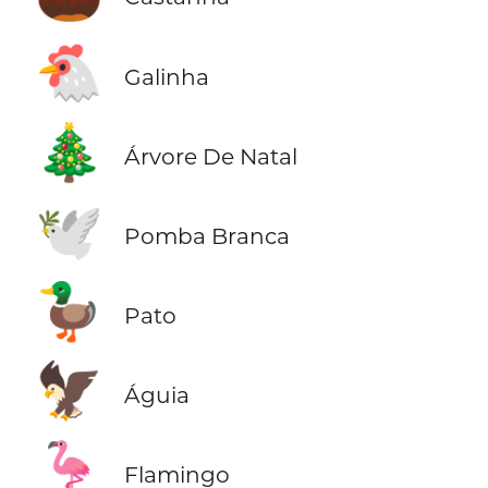
🐔
Galinha
🎄
Árvore De Natal
🕊️
Pomba Branca
🦆
Pato
🦅
Águia
🦩
Flamingo