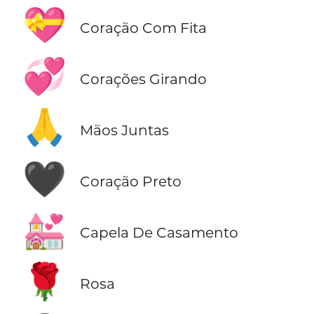
💝
Coração Com Fita
💞
Corações Girando
🙏
Mãos Juntas
🖤
Coração Preto
💒
Capela De Casamento
🌹
Rosa