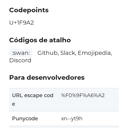
Codepoints
U+1F9A2
Códigos de atalho
:swan:
Github, Slack, Emojipedia,
Discord
Para desenvolvedores
URL escape cod
%F0%9F%A6%A2
e
Punycode
xn--yt9h