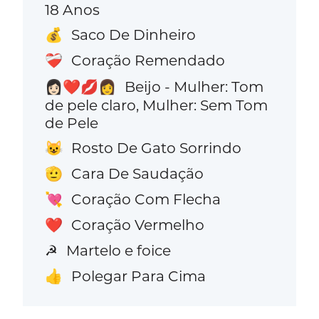
18 Anos
Saco De Dinheiro
💰
Coração Remendado
❤️‍🩹
Beijo - Mulher: Tom
👩🏻‍❤️‍💋‍👩
de pele claro, Mulher: Sem Tom
de Pele
Rosto De Gato Sorrindo
😺
Cara De Saudação
🫡
Coração Com Flecha
💘
Coração Vermelho
❤️
Martelo e foice
☭
Polegar Para Cima
👍