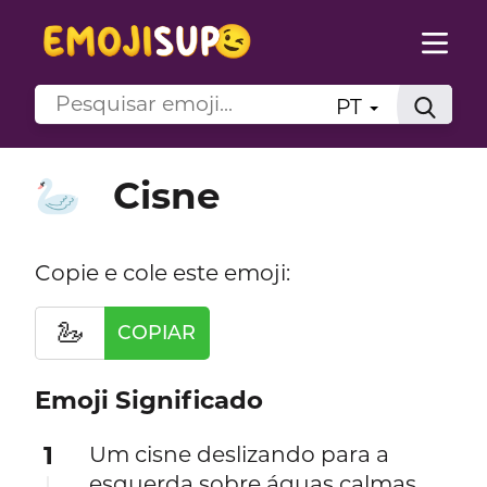
PT
Cisne
🦢
Copie e cole este emoji:
🦢
COPIAR
Emoji Significado
1
Um cisne deslizando para a
esquerda sobre águas calmas,