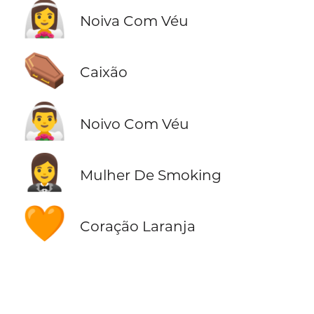
👰‍♀️
Noiva Com Véu
⚰️
Caixão
👰‍♂️
Noivo Com Véu
🤵‍♀️
Mulher De Smoking
🧡
Coração Laranja