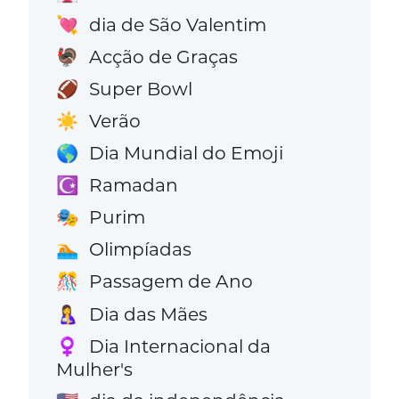
dia de São Valentim
💘
Acção de Graças
🦃
Super Bowl
🏈
Verão
☀️
Dia Mundial do Emoji
🌎
Ramadan
☪️
Purim
🎭
Olimpíadas
🏊
Passagem de Ano
🎊
Dia das Mães
🤱
Dia Internacional da
♀️
Mulher's