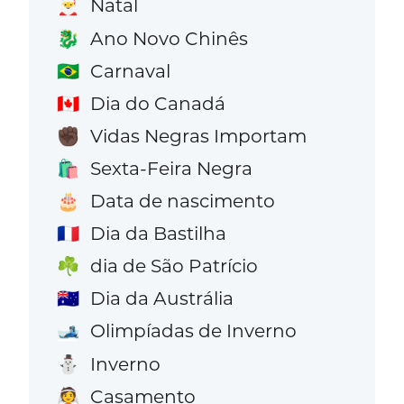
Natal
🎅
Ano Novo Chinês
🐉
Carnaval
🇧🇷
Dia do Canadá
🇨🇦
Vidas Negras Importam
✊🏿
Sexta-Feira Negra
🛍️
Data de nascimento
🎂
Dia da Bastilha
🇫🇷
dia de São Patrício
☘️
Dia da Austrália
🇦🇺
Olimpíadas de Inverno
🎿
Inverno
⛄
Casamento
👰