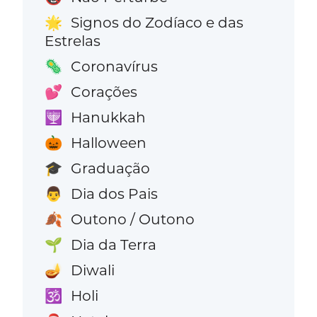
Signos do Zodíaco e das
🌟
Estrelas
Coronavírus
🦠
Corações
💕
Hanukkah
🕎
Halloween
🎃
Graduação
🎓
Dia dos Pais
👨
Outono / Outono
🍂
Dia da Terra
🌱
Diwali
🪔
Holi
🕉️