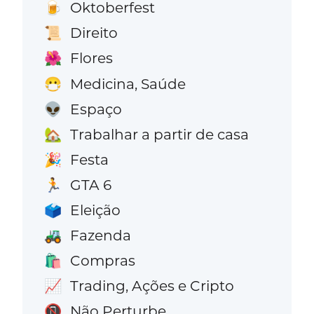
Oktoberfest
🍺
Direito
📜
Flores
🌺
Medicina, Saúde
😷
Espaço
👽
Trabalhar a partir de casa
🏡
Festa
🎉
GTA 6
🏃
Eleição
🗳️
Fazenda
🚜
Compras
🛍️
Trading, Ações e Cripto
📈
Não Perturbe
📵