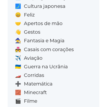
Cultura japonesa
🗾
Feliz
😄
Apertos de mão
🤝
Gestos
👋
Fantasia e Magia
🧙
Casais com corações
💑
Aviação
✈️
Guerra na Ucrânia
🇺🇦
Corridas
🏎️
Matemática
➕
Minecraft
🧱
Filme
🎬