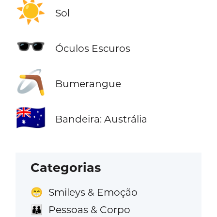
☀️
Sol
🕶️
Óculos Escuros
🪃
Bumerangue
🇦🇺
Bandeira: Austrália
Categorias
Smileys & Emoção
😁
Pessoas & Corpo
👪