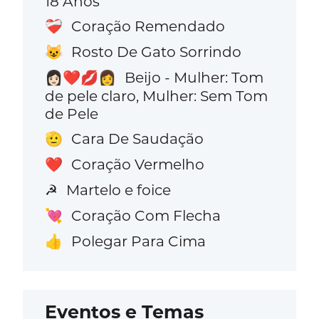
18 Anos
Coração Remendado
❤️‍🩹
Rosto De Gato Sorrindo
😺
Beijo - Mulher: Tom
👩🏻‍❤️‍💋‍👩
de pele claro, Mulher: Sem Tom
de Pele
Cara De Saudação
🫡
Coração Vermelho
❤️
Martelo e foice
☭
Coração Com Flecha
💘
Polegar Para Cima
👍
Eventos e Temas