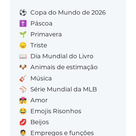
Copa do Mundo de 2026
⚽
Páscoa
✝️
Primavera
🌱
Triste
😞
Dia Mundial do Livro
📖
Animais de estimação
🐶
Música
🎸
Série Mundial da MLB
⚾
Amor
👩‍❤️‍💋‍👨
Emojis Risonhos
😂
Beijos
💋
Empregos e funções
🧑‍💼