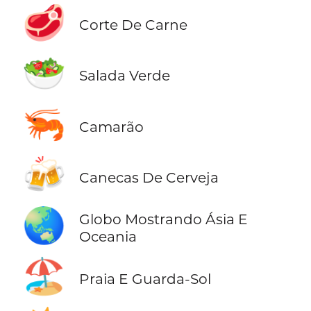
🥩
Corte De Carne
🥗
Salada Verde
🦐
Camarão
🍻
Canecas De Cerveja
🌏
Globo Mostrando Ásia E
Oceania
🏖️
Praia E Guarda-Sol