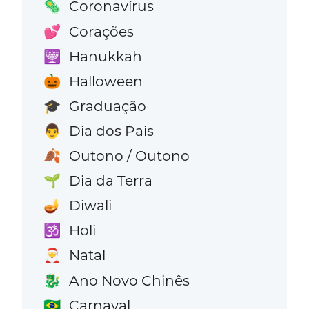
Coronavírus
🦠
Corações
💕
Hanukkah
🕎
Halloween
🎃
Graduação
🎓
Dia dos Pais
👨
Outono / Outono
🍂
Dia da Terra
🌱
Diwali
🪔
Holi
🕉️
Natal
🎅
Ano Novo Chinês
🐉
Carnaval
🇧🇷