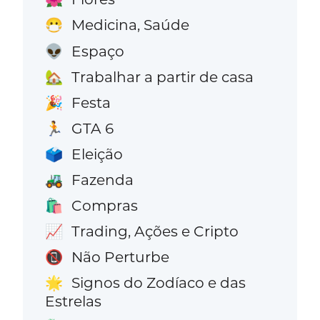
Medicina, Saúde
😷
Espaço
👽
Trabalhar a partir de casa
🏡
Festa
🎉
GTA 6
🏃
Eleição
🗳️
Fazenda
🚜
Compras
🛍️
Trading, Ações e Cripto
📈
Não Perturbe
📵
Signos do Zodíaco e das
🌟
Estrelas