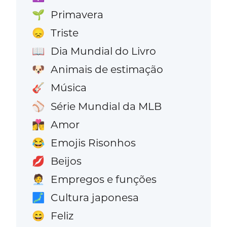
Primavera
🌱
Triste
😞
Dia Mundial do Livro
📖
Animais de estimação
🐶
Música
🎸
Série Mundial da MLB
⚾
Amor
👩‍❤️‍💋‍👨
Emojis Risonhos
😂
Beijos
💋
Empregos e funções
🧑‍💼
Cultura japonesa
🗾
Feliz
😄