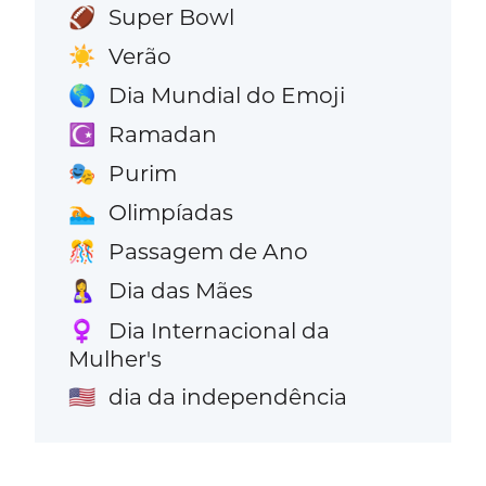
Super Bowl
🏈
Verão
☀️
Dia Mundial do Emoji
🌎
Ramadan
☪️
Purim
🎭
Olimpíadas
🏊
Passagem de Ano
🎊
Dia das Mães
🤱
Dia Internacional da
♀️
Mulher's
dia da independência
🇺🇸