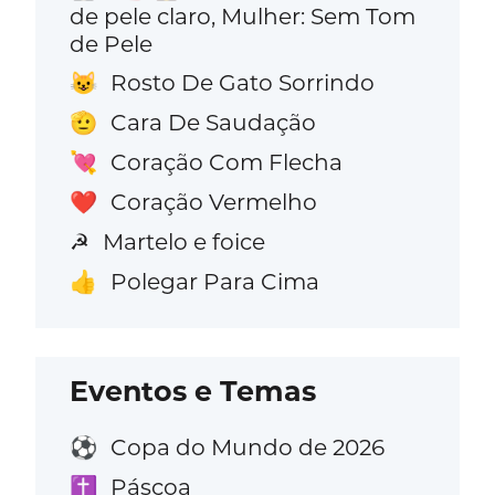
de pele claro, Mulher: Sem Tom
de Pele
Rosto De Gato Sorrindo
😺
Cara De Saudação
🫡
Coração Com Flecha
💘
Coração Vermelho
❤️
Martelo e foice
☭
Polegar Para Cima
👍
Eventos e Temas
Copa do Mundo de 2026
⚽
Páscoa
✝️