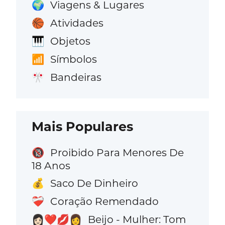
Viagens & Lugares
🌍
Atividades
🏀
Objetos
🎹
Símbolos
📶
Bandeiras
🎌
Mais Populares
Proibido Para Menores De
🔞
18 Anos
Saco De Dinheiro
💰
Coração Remendado
❤️‍🩹
Beijo - Mulher: Tom
👩🏻‍❤️‍💋‍👩