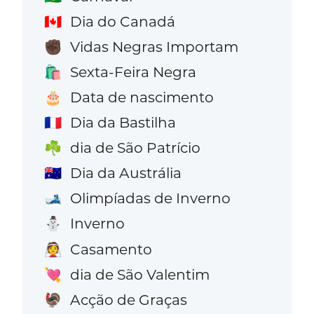
Dia do Canadá
🇨🇦
Vidas Negras Importam
✊🏿
Sexta-Feira Negra
🛍️
Data de nascimento
🎂
Dia da Bastilha
🇫🇷
dia de São Patrício
☘️
Dia da Austrália
🇦🇺
Olimpíadas de Inverno
🎿
Inverno
⛄
Casamento
👰
dia de São Valentim
💘
Acção de Graças
🦃