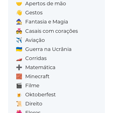
Apertos de mão
🤝
Gestos
👋
Fantasia e Magia
🧙
Casais com corações
💑
Aviação
✈️
Guerra na Ucrânia
🇺🇦
Corridas
🏎️
Matemática
➕
Minecraft
🧱
Filme
🎬
Oktoberfest
🍺
Direito
📜
Flores
🌺