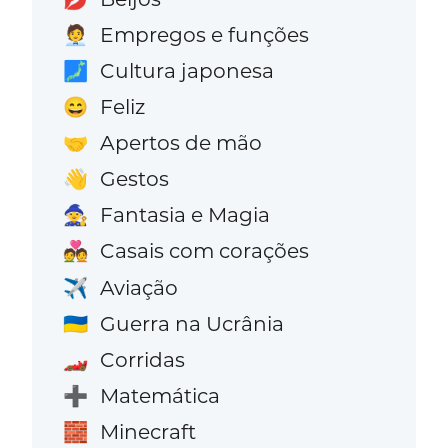
Empregos e funções
🧑‍💼
Cultura japonesa
🗾
Feliz
😄
Apertos de mão
🤝
Gestos
👋
Fantasia e Magia
🧙
Casais com corações
💑
Aviação
✈️
Guerra na Ucrânia
🇺🇦
Corridas
🏎️
Matemática
➕
Minecraft
🧱