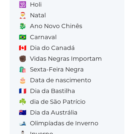
Holi
🕉️
Natal
🎅
Ano Novo Chinês
🐉
Carnaval
🇧🇷
Dia do Canadá
🇨🇦
Vidas Negras Importam
✊🏿
Sexta-Feira Negra
🛍️
Data de nascimento
🎂
Dia da Bastilha
🇫🇷
dia de São Patrício
☘️
Dia da Austrália
🇦🇺
Olimpíadas de Inverno
🎿
Inverno