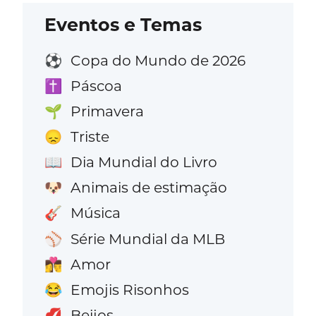
Eventos e Temas
Copa do Mundo de 2026
⚽
Páscoa
✝️
Primavera
🌱
Triste
😞
Dia Mundial do Livro
📖
Animais de estimação
🐶
Música
🎸
Série Mundial da MLB
⚾
Amor
👩‍❤️‍💋‍👨
Emojis Risonhos
😂
Beijos
💋