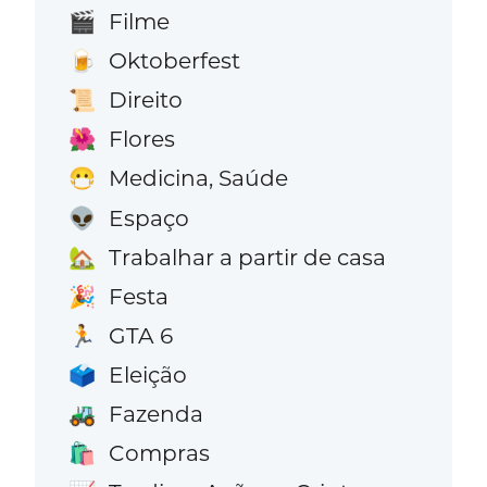
Filme
🎬
Oktoberfest
🍺
Direito
📜
Flores
🌺
Medicina, Saúde
😷
Espaço
👽
Trabalhar a partir de casa
🏡
Festa
🎉
GTA 6
🏃
Eleição
🗳️
Fazenda
🚜
Compras
🛍️