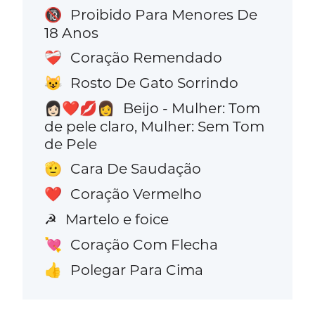
Proibido Para Menores De
🔞
18 Anos
Coração Remendado
❤️‍🩹
Rosto De Gato Sorrindo
😺
Beijo - Mulher: Tom
👩🏻‍❤️‍💋‍👩
de pele claro, Mulher: Sem Tom
de Pele
Cara De Saudação
🫡
Coração Vermelho
❤️
Martelo e foice
☭
Coração Com Flecha
💘
Polegar Para Cima
👍