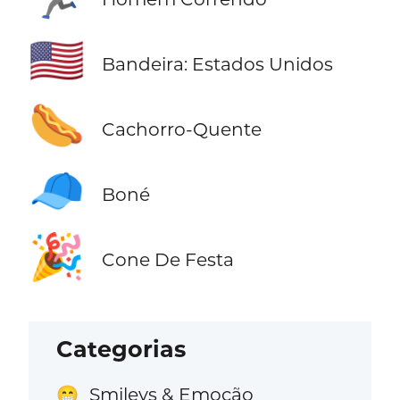
🇺🇸
Bandeira: Estados Unidos
🌭
Cachorro-Quente
🧢
Boné
🎉
Cone De Festa
Categorias
Smileys & Emoção
😁