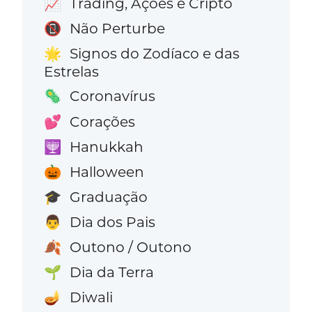
Trading, Ações e Cripto
📈
Não Perturbe
📵
Signos do Zodíaco e das
🌟
Estrelas
Coronavírus
🦠
Corações
💕
Hanukkah
🕎
Halloween
🎃
Graduação
🎓
Dia dos Pais
👨
Outono / Outono
🍂
Dia da Terra
🌱
Diwali
🪔