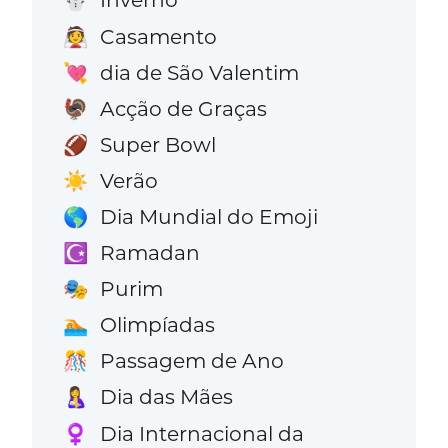
⛄
Casamento
👰
dia de São Valentim
💘
Acção de Graças
🦃
Super Bowl
🏈
Verão
☀️
Dia Mundial do Emoji
🌎
Ramadan
☪️
Purim
🎭
Olimpíadas
🏊
Passagem de Ano
🎊
Dia das Mães
🤱
Dia Internacional da
♀️