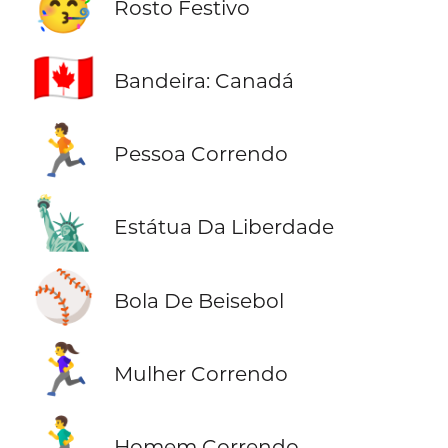
🥳
Rosto Festivo
🇨🇦
Bandeira: Canadá
🏃
Pessoa Correndo
🗽
Estátua Da Liberdade
⚾
Bola De Beisebol
🏃‍♀️
Mulher Correndo
🏃‍♂️
Homem Correndo