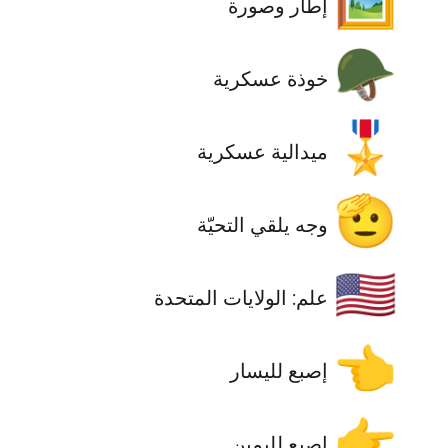
🖼️
إطار وصورة
🪖
خوذة عسكرية
🎖️
ميدالية عسكرية
🫡
وجه يلقي التحيّة
🇺🇸
علم: الولايات المتحدة
👈
إصبع لليسار
👉
إصبع لليمين