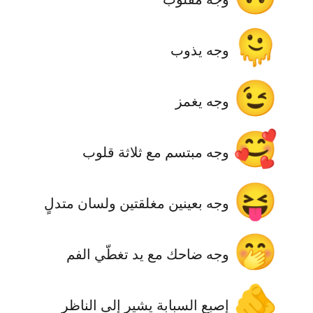
🫠
وجه يذوب
😉
وجه يغمز
🥰
وجه مبتسم مع ثلاثة قلوب
😝
وجه بعينين مغلقتين ولسان متدلٍ
🤭
وجه ضاحك مع يد تغطّي الفم
🫵
إصبع السبابة يشير إلى الناظر