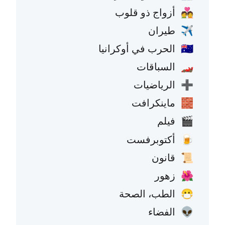
أزواج ذو قلوب
💑
طيران
✈️
الحرب في أوكرانيا
🇺🇦
السباقات
🏎️
الرياضيات
➕
ماينكرافت
🧱
فيلم
🎬
أكتوبرفست
🍺
قانون
📜
زهور
🌺
الطب، الصحة
😷
الفضاء
👽