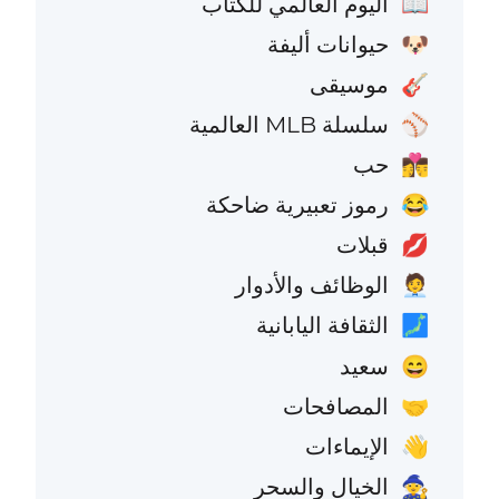
اليوم العالمي للكتاب
📖
حيوانات أليفة
🐶
موسيقى
🎸
سلسلة MLB العالمية
⚾
حب
👩‍❤️‍💋‍👨
رموز تعبيرية ضاحكة
😂
قبلات
💋
الوظائف والأدوار
🧑‍💼
الثقافة اليابانية
🗾
سعيد
😄
المصافحات
🤝
الإيماءات
👋
الخيال والسحر
🧙