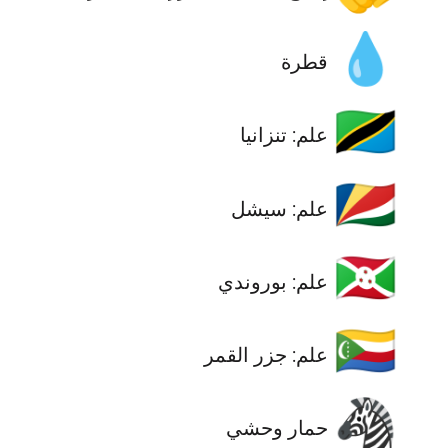
💧
قطرة
🇹🇿
علم: تنزانيا
🇸🇨
علم: سيشل
🇧🇮
علم: بوروندي
🇰🇲
علم: جزر القمر
🦓
حمار وحشي