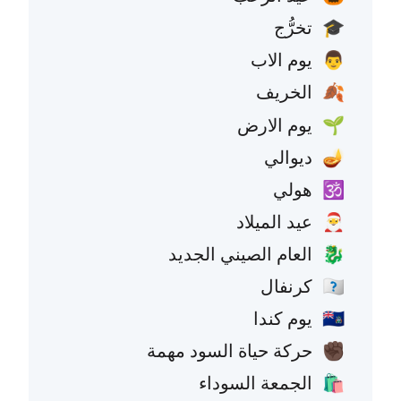
تخرُّج
🎓
يوم الاب
👨
الخريف
🍂
يوم الارض
🌱
ديوالي
🪔
هولي
🕉️
عيد الميلاد
🎅
العام الصيني الجديد
🐉
كرنفال
🇧🇷
يوم كندا
🇨🇦
حركة حياة السود مهمة
✊🏿
الجمعة السوداء
🛍️