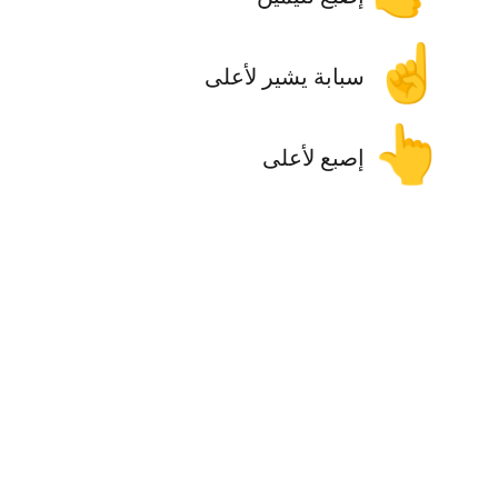
☝️
سبابة يشير لأعلى
👆
إصبع لأعلى