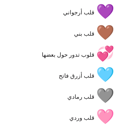
💜
قلب أرجواني
🤎
قلب بني
💞
قلوب تدور حول بعضها
🩵
قلب أزرق فاتح
🩶
قلب رمادي
🩷
قلب وردي