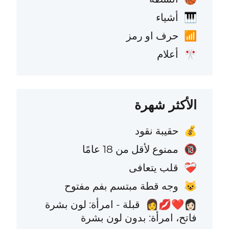
أشياء
🎹
حرف او رمز
📶
أعلام
🎌
الأكثر شهرة
حقيبة نقود
💰
ممنوع لأقل من 18 عامًا
🔞
قلب يتعافى
❤️‍🩹
وجه قطة مبتسم بفم مفتوح
😺
قبلة - امرأة: لون بشرة
👩🏻‍❤️‍💋‍👩
فاتح، امرأة: بدون لون بشرة