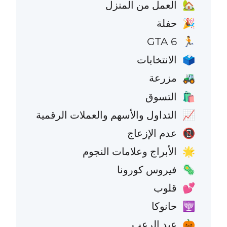
العمل من المنزل
🏡
حفلة
🎉
GTA 6
🏃
الانتخابات
🗳️
مزرعة
🚜
التسوق
🛍️
التداول والأسهم والعملات الرقمية
📈
عدم الإزعاج
📵
الأبراج وعلامات النجوم
🌟
فيروس كورونا
🦠
قلوب
💕
حانوكا
🕎
عيد الرعب
🎃