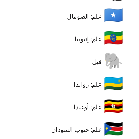
🇸🇴
علم: الصومال
🇪🇹
علم: إثيوبيا
🐘
فيل
🇷🇼
علم: رواندا
🇺🇬
علم: أوغندا
🇸🇸
علم: جنوب السودان