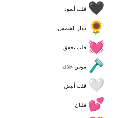
🖤
قلب أسود
🌻
دوار الشمس
💓
قلب يخفق
🪒
موس حلاقة
🤍
قلب أبيض
💕
قلبان