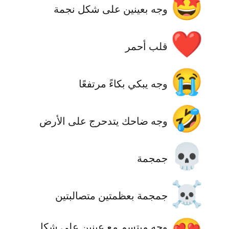
🤩
وجه بعينين على شكل نجمة
❤️
قلب أحمر
😭
وجه يبكي بكاءً مرتفعًا
🤣
وجه ضاحك يتدحرج على الأرض
💀
جمجمة
☠️
جمجمة بعظمتين متصالبتين
وجه مبتسم مع عينين على شكل