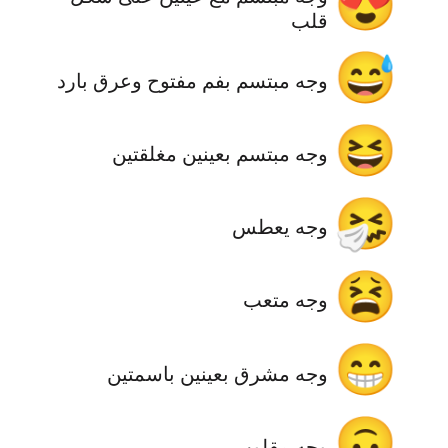
😍
قلب
😅
وجه مبتسم بفم مفتوح وعرق بارد
😆
وجه مبتسم بعينين مغلقتين
🤧
وجه يعطس
😫
‫وجه متعب
😁
وجه مشرق بعينين باسمتين
🙃
وجه مقلوب