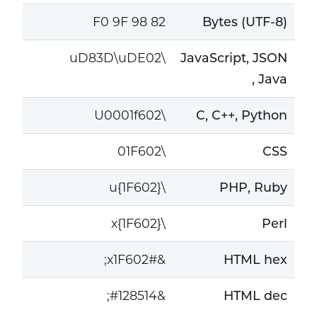
F0 9F 98 82
Bytes (UTF-8)
\uD83D\uDE02
JavaScript, JSON
, Java
\U0001f602
C, C++, Python
\01F602
CSS
\u{1F602}
PHP, Ruby
\x{1F602}
Perl
&#x1F602;
HTML hex
&#128514;
HTML dec