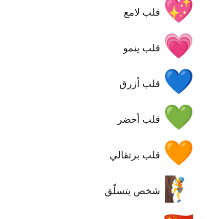
💖
قلب لامع
💗
قلب ينمو
💙
قلب أزرق
💚
قلب أخضر
🧡
قلب برتقالي
🧗
شخص يتسلّق