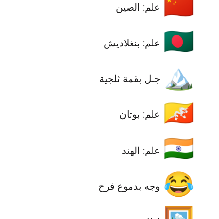
🇨🇳
علم: الصين
🇧🇩
علم: بنغلاديش
🏔️
جبل بقمة ثلجية
🇧🇹
علم: بوتان
🇮🇳
علم: الهند
😂
وجه بدموع فرح