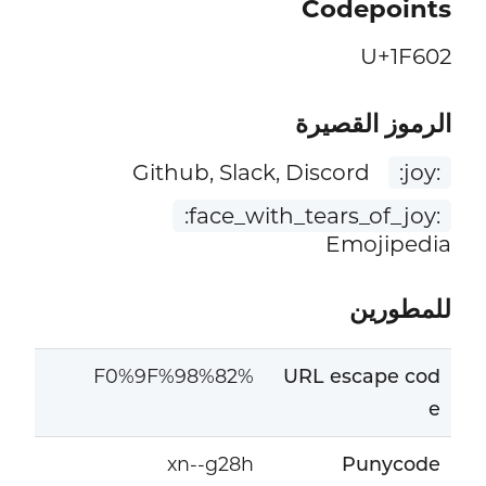
Codepoints
U+1F602
الرموز القصيرة
Github, Slack, Discord
:joy:
:face_with_tears_of_joy:
Emojipedia
للمطورين
%F0%9F%98%82
URL escape cod
e
xn--g28h
Punycode