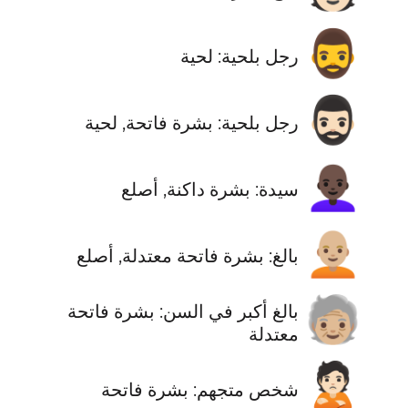
🧔‍♂️
رجل بلحية: لحية
🧔🏻‍♂️
رجل بلحية: بشرة فاتحة, لحية
👩🏿‍🦲
سيدة: بشرة داكنة, أصلع
🧑🏼‍🦲
بالغ: بشرة فاتحة معتدلة, أصلع
🧓🏼
بالغ أكبر في السن: بشرة فاتحة
معتدلة
🙎🏻
‫شخص متجهم: بشرة فاتحة