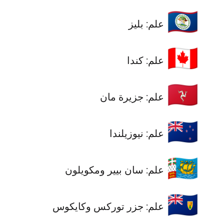
🇧🇿
علم: بليز
🇨🇦
علم: كندا
🇮🇲
علم: جزيرة مان
🇳🇿
علم: نيوزيلندا
🇵🇲
علم: سان بيير ومكويلون
🇹🇨
علم: جزر توركس وكايكوس