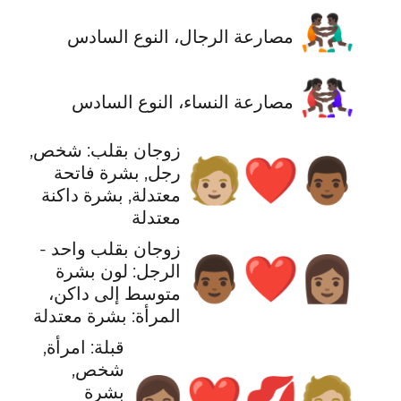
🤼🏿‍♂️
مصارعة الرجال، النوع السادس
🤼🏿‍♀️
مصارعة النساء، النوع السادس
زوجان بقلب: شخص,
🧑🏼‍❤️‍👨🏾
رجل, بشرة فاتحة
معتدلة, بشرة داكنة
معتدلة
زوجان بقلب واحد -
👨🏾‍❤️‍👩🏽
الرجل: لون بشرة
متوسط إلى داكن،
المرأة: بشرة معتدلة
قبلة: امرأة,
شخص,
👩🏽‍❤️‍💋‍🧑🏼
بشرة