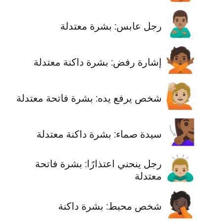
🙎🏽‍♂️
رجل عابس: بشرة معتدلة
🙅🏾
‫إشارة رفض: بشرة داكنة معتدلة
🙋🏼
‫شخص يرفع يده: بشرة فاتحة معتدلة
🧏🏾‍♀️
سيدة صماء: بشرة داكنة معتدلة
🙇🏼‍♂️
رجل ينحني اعتذارًا: بشرة فاتحة
معتدلة
🤦🏿
‫شخص محبط: بشرة داكنة