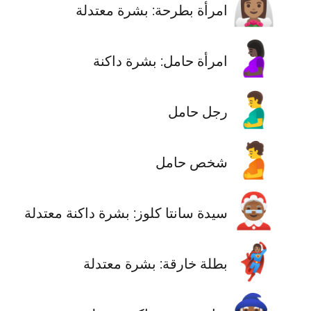
👰🏽‍♀️
امرأة بطرحة: بشرة معتدلة
🤰🏿
امرأة حامل: بشرة داكنة
🫃
رجل حامل
🫄
شخص حامل
🤶🏾
سيدة سانتا كلوز: بشرة داكنة معتدلة
🦸🏽‍♀️
بطلة خارقة: بشرة معتدلة