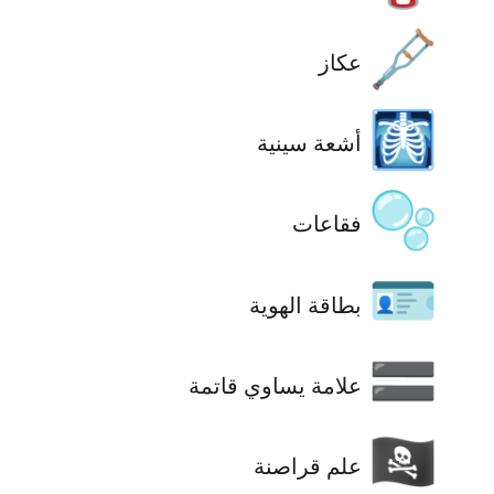
🩼
عكاز
🩻
أشعة سينية
🫧
فقاعات
🪪
بطاقة الهوية
🟰
علامة يساوي قاتمة
🏴‍☠️
علم قراصنة