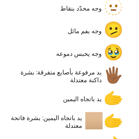
🫥
وجه محدّد بنقاط
🫤
وجه بفم مائل
🥹
وجه يحبس دموعه
🖐🏾
يد مرفوعة بأصابع متفرقة: بشرة
داكنة معتدلة
🫱
يد باتجاه اليمين
🫱🏼
يد باتجاه اليمين: بشرة فاتحة
معتدلة