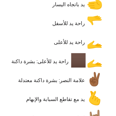
🫲
يد باتجاه اليسار
🫳
راحة يد للأسفل
🫴
راحة يد للأعلى
🫴🏿
راحة يد للأعلى: بشرة داكنة
✌🏾
علامة النصر: بشرة داكنة معتدلة
🫰
يد مع تقاطع السبابة والإبهام