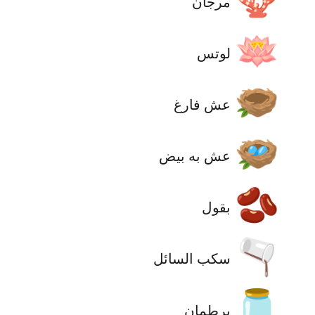
مرجان
🪷
لوتس
🪹
عش فارغ
🪺
عش به بيض
🫘
بقول
🫗
سكب السائل
🫙
برطمان