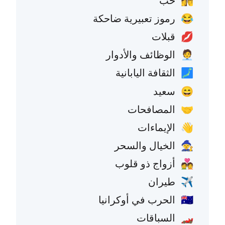
حب
👩‍❤️‍💋‍👨
رموز تعبيرية ضاحكة
😂
قبلات
💋
الوظائف والأدوار
🧑‍💼
الثقافة اليابانية
🗾
سعيد
😄
المصافحات
🤝
الإيماءات
👋
الخيال والسحر
🧙
أزواج ذو قلوب
💑
طيران
✈️
الحرب في أوكرانيا
🇺🇦
السباقات
🏎️