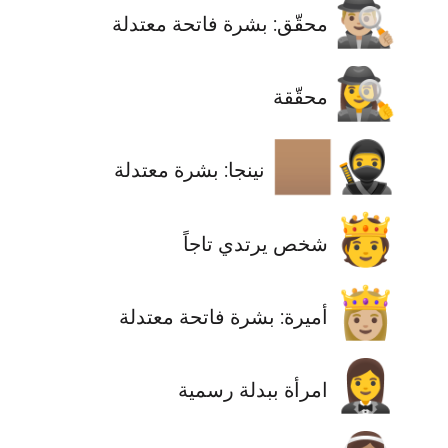
🕵🏼‍♂️
محقّق: بشرة فاتحة معتدلة
🕵️‍♀️
محقّقة
🥷🏽
نينجا: بشرة معتدلة
🫅
شخص يرتدي تاجاً
👸🏼
أميرة: بشرة فاتحة معتدلة
🤵‍♀️
امرأة ببدلة رسمية