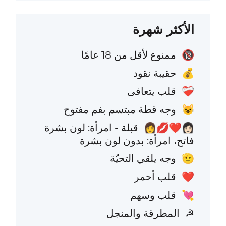
الأكثر شهرة
ممنوع لأقل من 18 عامًا
🔞
حقيبة نقود
💰
قلب يتعافى
❤️‍🩹
وجه قطة مبتسم بفم مفتوح
😺
قبلة - امرأة: لون بشرة
👩🏻‍❤️‍💋‍👩
فاتح، امرأة: بدون لون بشرة
وجه يلقي التحيّة
🫡
قلب أحمر
❤️
قلب وسهم
💘
المطرقة والمنجل
☭