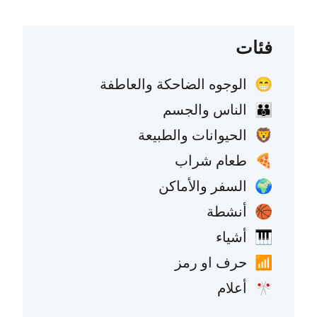
فئات
الوجوه الضاحكة والعاطفة
😁
الناس والجسم
👪
الحيوانات والطبيعة
🦁
طعام شراب
🍕
السفر والأماكن
🌍
أنشطة
🏀
أشياء
🎹
حرف او رمز
📶
أعلام
🎌