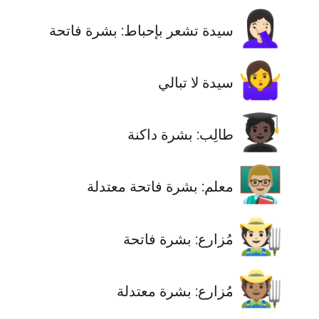
🤦🏻‍♀️
سيدة تشعر بإحباط: بشرة فاتحة
🤷‍♀️
سيدة لا تبالي
🧑🏿‍🎓
طالِب: بشرة داكنة
👨🏼‍🏫
معلم: بشرة فاتحة معتدلة
🧑🏻‍🌾
مُزارع: بشرة فاتحة
🧑🏽‍🌾
مُزارع: بشرة معتدلة