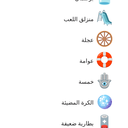
🛝
منزلق اللعب
🛞
عجلة
🛟
عوامة
🪬
خمسة
🪩
الكرة المضيئة
🪫
بطارية ضعيفة