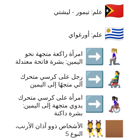
🇹🇱
علم: تيمور - ليشتي
🇺🇾
علم: أورغواي
🧎🏼‍♀️‍➡️
امرأة راكعة متجهة نحو
اليمين: بشرة فاتحة معتدلة
👨‍🦼‍➡️
رجل على كرسي متحرك
آلي متجهًا إلى اليمين
امرأة على كرسي متحرك
👩🏿‍🦽‍➡️
يدوي متجهة إلى اليمين:
بشرة داكنة
👯🏾
الأشخاص ذوو آذان الأرنب،
النوع 5