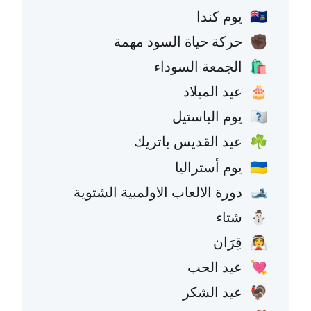
يوم كندا
🇨🇦
حركة حياة السود مهمة
✊🏿
الجمعة السوداء
🛍️
عيد الميلاد
🎂
يوم الباستيل
🇫🇷
عيد القديس باتريك
☘️
يوم أستراليا
🇦🇺
دورة الالعاب الاولمبية الشتوية
🎿
شتاء
⛄
قِرَان
👰
عيد الحب
💘
عيد الشكر
🦃