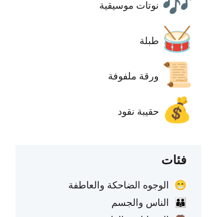
🎶
نوتات موسيقية
🥁
طبلة
📜
ورقة ملفوفة
💰
حقيبة نقود
فئات
الوجوه الضاحكة والعاطفة
😁
الناس والجسم
👪