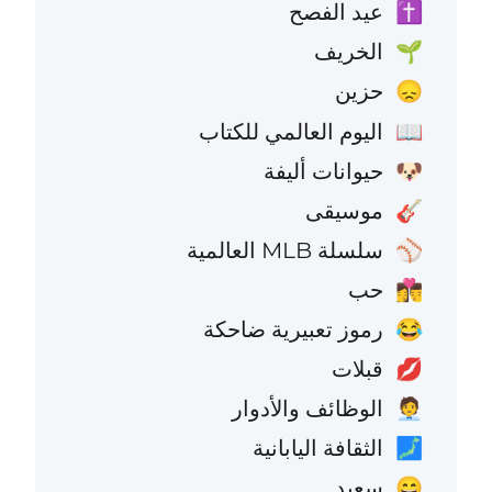
عيد الفصح
✝️
الخريف
🌱
حزين
😞
اليوم العالمي للكتاب
📖
حيوانات أليفة
🐶
موسيقى
🎸
سلسلة MLB العالمية
⚾
حب
👩‍❤️‍💋‍👨
رموز تعبيرية ضاحكة
😂
قبلات
💋
الوظائف والأدوار
🧑‍💼
الثقافة اليابانية
🗾
سعيد
😄