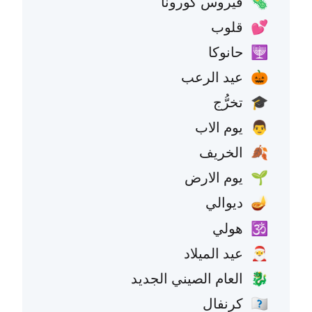
فيروس كورونا
🦠
قلوب
💕
حانوكا
🕎
عيد الرعب
🎃
تخرُّج
🎓
يوم الاب
👨
الخريف
🍂
يوم الارض
🌱
ديوالي
🪔
هولي
🕉️
عيد الميلاد
🎅
العام الصيني الجديد
🐉
كرنفال
🇧🇷