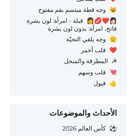
وجه قطة مبتسم بفم مفتوح
😺
قبلة - امرأة: لون بشرة
👩🏻‍❤️‍💋‍👩
فاتح، امرأة: بدون لون بشرة
وجه يلقي التحيّة
🫡
قلب أحمر
❤️
المطرقة والمنجل
☭
قلب وسهم
💘
قبول
👍
الأحداث والموضوعات
كأس العالم 2026
⚽