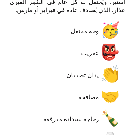
أستير، ويُحتفل به كل عام في الشهر العبري
عذار، الذي يُصادف عادة في فبراير أو مارس.
🥳
وجه محتفل
👺
عفريت
👏
يدان تصفقان
🤝
مصافحة
🍾
‫زجاجة بسدادة مفرقعة