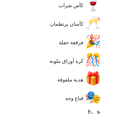
🍷
كأس شراب
🥂
كأسان يرتطمان
🎉
فرقعة حفلة
🎊
كرة أوراق ملونة
🎁
هدية ملفوفة
🎭
قناع وجه