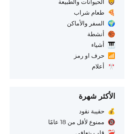
الحيوانات والطبيعة
🦁
طعام شراب
🍕
السفر والأماكن
🌍
أنشطة
🏀
أشياء
🎹
حرف او رمز
📶
أعلام
🎌
الأكثر شهرة
حقيبة نقود
💰
ممنوع لأقل من 18 عامًا
🔞
قلب يتعافى
❤️‍🩹