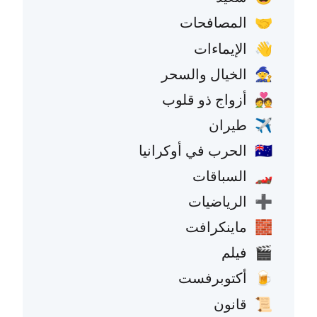
المصافحات
🤝
الإيماءات
👋
الخيال والسحر
🧙
أزواج ذو قلوب
💑
طيران
✈️
الحرب في أوكرانيا
🇺🇦
السباقات
🏎️
الرياضيات
➕
ماينكرافت
🧱
فيلم
🎬
أكتوبرفست
🍺
قانون
📜