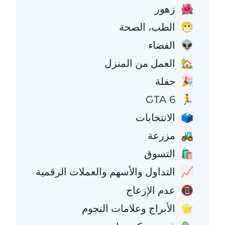
زهور
🌺
الطب، الصحة
😷
الفضاء
👽
العمل من المنزل
🏡
حفلة
🎉
GTA 6
🏃
الانتخابات
🗳️
مزرعة
🚜
التسوق
🛍️
التداول والأسهم والعملات الرقمية
📈
عدم الإزعاج
📵
الأبراج وعلامات النجوم
🌟