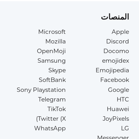
المنصات
Microsoft
Apple
Mozilla
Discord
OpenMoji
Docomo
Samsung
emojidex
Skype
Emojipedia
SoftBank
Facebook
Sony Playstation
Google
Telegram
HTC
TikTok
Huawei
Twitter (X)
JoyPixels
WhatsApp
LG
Messenger