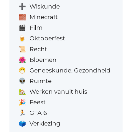
Wiskunde
➕
Minecraft
🧱
Film
🎬
Oktoberfest
🍺
Recht
📜
Bloemen
🌺
Geneeskunde, Gezondheid
😷
Ruimte
👽
Werken vanuit huis
🏡
Feest
🎉
GTA 6
🏃
Verkiezing
🗳️