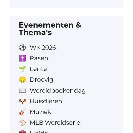
Evenementen &
Thema's
WK 2026
⚽
Pasen
✝️
Lente
🌱
Droevig
😞
Wereldboekendag
📖
Huisdieren
🐶
Muziek
🎸
MLB Wereldserie
⚾