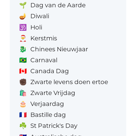
Dag van de Aarde
🌱
Diwali
🪔
Holi
🕉️
Kerstmis
🎅
Chinees Nieuwjaar
🐉
Carnaval
🇧🇷
Canada Dag
🇨🇦
Zwarte levens doen ertoe
✊🏿
Zwarte Vrijdag
🛍️
Verjaardag
🎂
Bastille dag
🇫🇷
St Patrick's Day
☘️