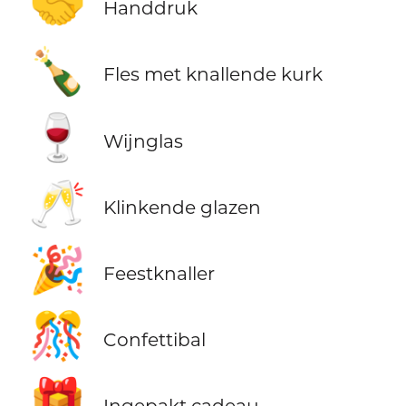
🤝
Handdruk
🍾
Fles met knallende kurk
🍷
Wijnglas
🥂
Klinkende glazen
🎉
Feestknaller
🎊
Confettibal
🎁
Ingepakt cadeau