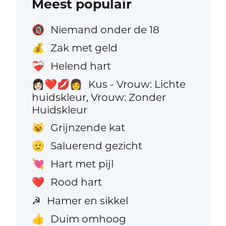
Meest populair
Niemand onder de 18
🔞
Zak met geld
💰
Helend hart
❤️‍🩹
Kus - Vrouw: Lichte
👩🏻‍❤️‍💋‍👩
huidskleur, Vrouw: Zonder
Huidskleur
Grijnzende kat
😺
Saluerend gezicht
🫡
Hart met pijl
💘
Rood hart
❤️
Hamer en sikkel
☭
Duim omhoog
👍