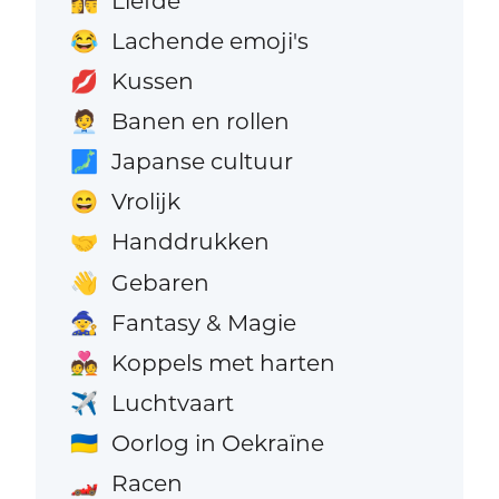
Liefde
👩‍❤️‍💋‍👨
Lachende emoji's
😂
Kussen
💋
Banen en rollen
🧑‍💼
Japanse cultuur
🗾
Vrolijk
😄
Handdrukken
🤝
Gebaren
👋
Fantasy & Magie
🧙
Koppels met harten
💑
Luchtvaart
✈️
Oorlog in Oekraïne
🇺🇦
Racen
🏎️