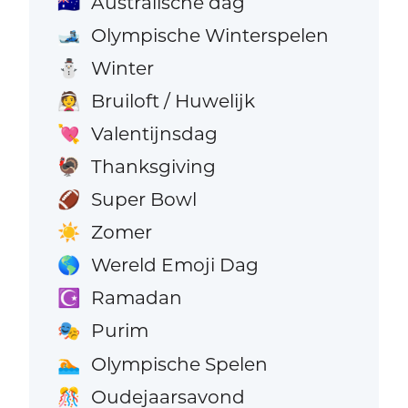
Australische dag
🇦🇺
Olympische Winterspelen
🎿
Winter
⛄
Bruiloft / Huwelijk
👰
Valentijnsdag
💘
Thanksgiving
🦃
Super Bowl
🏈
Zomer
☀️
Wereld Emoji Dag
🌎
Ramadan
☪️
Purim
🎭
Olympische Spelen
🏊
Oudejaarsavond
🎊