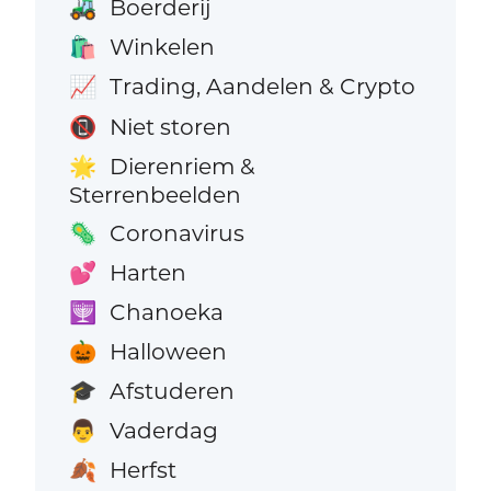
Boerderij
🚜
Winkelen
🛍️
Trading, Aandelen & Crypto
📈
Niet storen
📵
Dierenriem &
🌟
Sterrenbeelden
Coronavirus
🦠
Harten
💕
Chanoeka
🕎
Halloween
🎃
Afstuderen
🎓
Vaderdag
👨
Herfst
🍂