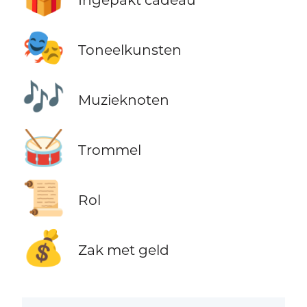
🎭
Toneelkunsten
🎶
Muzieknoten
🥁
Trommel
📜
Rol
💰
Zak met geld