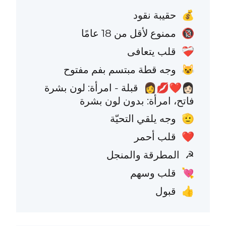
حقيبة نقود
💰
ممنوع لأقل من 18 عامًا
🔞
قلب يتعافى
❤️‍🩹
وجه قطة مبتسم بفم مفتوح
😺
قبلة - امرأة: لون بشرة
👩🏻‍❤️‍💋‍👩
فاتح، امرأة: بدون لون بشرة
وجه يلقي التحيّة
🫡
قلب أحمر
❤️
المطرقة والمنجل
☭
قلب وسهم
💘
قبول
👍