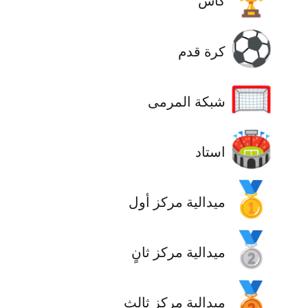
كأس
⚽
كرة قدم
🥅
شبكة المرمى
🏟️
استاد
🥇
ميدالية مركز أول
🥈
ميدالية مركز ثانٍ
🥉
ميدالية مركز ثالث