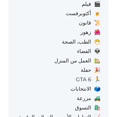
فيلم
🎬
أكتوبرفست
🍺
قانون
📜
زهور
🌺
الطب، الصحة
😷
الفضاء
👽
العمل من المنزل
🏡
حفلة
🎉
GTA 6
🏃
الانتخابات
🗳️
مزرعة
🚜
التسوق
🛍️
التداول والأسهم والعملات الرقمية