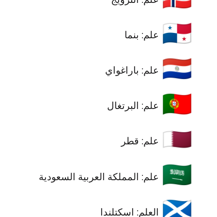
🇵🇦
علم: بنما
🇵🇾
علم: باراغواي
🇵🇹
علم: البرتغال
🇶🇦
علم: قطر
🇸🇦
علم: المملكة العربية السعودية
🏴󠁧󠁢󠁳󠁣󠁴󠁿
العلم: اسكتلندا