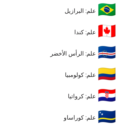
🇧🇷
علم: البرازيل
🇨🇦
علم: كندا
🇨🇻
علم: الرأس الأخضر
🇨🇴
علم: كولومبيا
🇭🇷
علم: كرواتيا
🇨🇼
علم: كوراساو