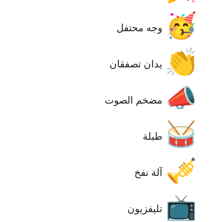
🥳
وجه محتفل
👏
يدان تصفقان
📣
‫مضخم الصوت
🥁
طبلة
🎺
آلة نفخ
📺
تليفزيون