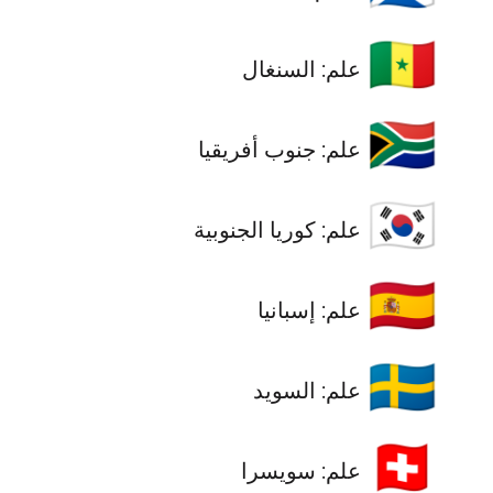
🇸🇳
علم: السنغال
🇿🇦
علم: جنوب أفريقيا
🇰🇷
علم: كوريا الجنوبية
🇪🇸
علم: إسبانيا
🇸🇪
علم: السويد
🇨🇭
علم: سويسرا