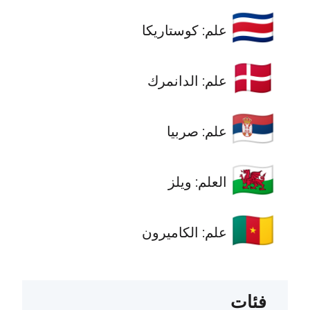
🇨🇷
علم: كوستاريكا
🇩🇰
علم: الدانمرك
🇷🇸
علم: صربيا
🏴󠁧󠁢󠁷󠁬󠁳󠁿
العلم: ويلز
🇨🇲
علم: الكاميرون
فئات