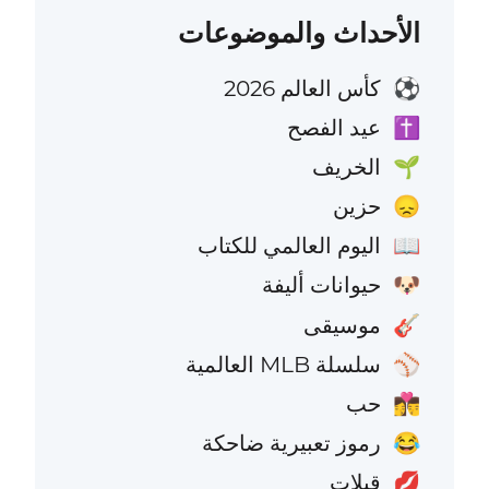
الأحداث والموضوعات
كأس العالم 2026
⚽
عيد الفصح
✝️
الخريف
🌱
حزين
😞
اليوم العالمي للكتاب
📖
حيوانات أليفة
🐶
موسيقى
🎸
سلسلة MLB العالمية
⚾
حب
👩‍❤️‍💋‍👨
رموز تعبيرية ضاحكة
😂
قبلات
💋