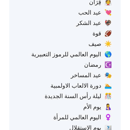
قِرَان
👰
عيد الحب
💘
عيد الشكر
🦃
قوة
🏈
صيف
☀️
اليوم العالمي للرموز التعبيرية
🌎
رمضان
☪️
عيد المساخر
🎭
دورة الالعاب الاولمبية
🏊
ليلة رأس السنة الجديدة
🎊
يوم الأم
🤱
اليوم العالمي للمرأة
♀️
يوم الاستقلال
🇺🇸