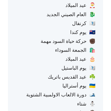
عيد الميلاد
🎅
العام الصيني الجديد
🐉
كرنفال
🇧🇷
يوم كندا
🇨🇦
حركة حياة السود مهمة
✊🏿
الجمعة السوداء
🛍️
عيد الميلاد
🎂
يوم الباستيل
🇫🇷
عيد القديس باتريك
☘️
يوم أستراليا
🇦🇺
دورة الالعاب الاولمبية الشتوية
🎿
شتاء
⛄