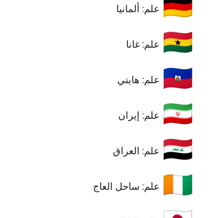
🇩🇪
علم: ألمانيا
🇬🇭
علم: غانا
🇭🇹
علم: هايتي
🇮🇷
علم: إيران
🇮🇶
علم: العراق
🇨🇮
علم: ساحل العاج