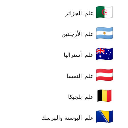
🇩🇿
علم: الجزائر
🇦🇷
علم: الأرجنتين
🇦🇺
علم: أستراليا
🇦🇹
علم: النمسا
🇧🇪
علم: بلجيكا
🇧🇦
علم: البوسنة والهرسك