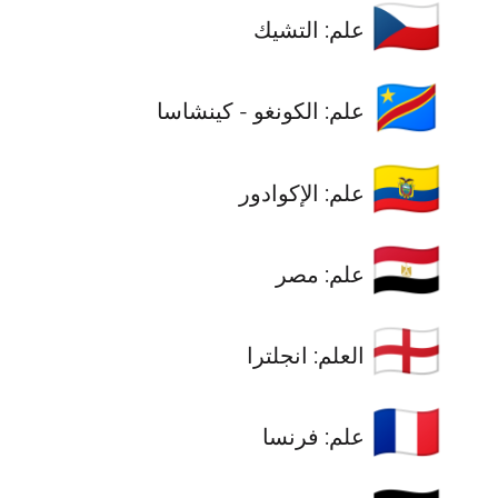
🇨🇿
علم: التشيك
🇨🇩
علم: الكونغو - كينشاسا
🇪🇨
علم: الإكوادور
🇪🇬
علم: مصر
🏴󠁧󠁢󠁥󠁮󠁧󠁿
العلم: انجلترا
🇫🇷
علم: فرنسا