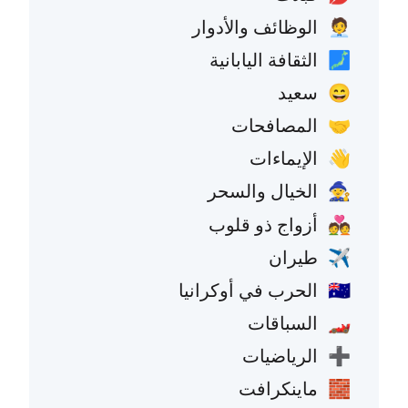
الوظائف والأدوار
🧑‍💼
الثقافة اليابانية
🗾
سعيد
😄
المصافحات
🤝
الإيماءات
👋
الخيال والسحر
🧙
أزواج ذو قلوب
💑
طيران
✈️
الحرب في أوكرانيا
🇺🇦
السباقات
🏎️
الرياضيات
➕
ماينكرافت
🧱