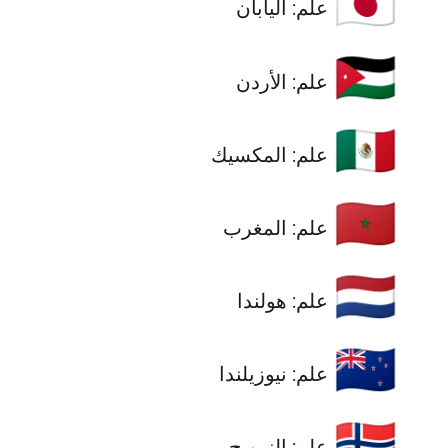
🇯🇵
علم: اليابان
🇯🇴
علم: الأردن
🇲🇽
علم: المكسيك
🇲🇦
علم: المغرب
🇳🇱
علم: هولندا
🇳🇿
علم: نيوزيلندا
🇳🇴
علم: النرويج