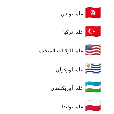
🇹🇳
علم: تونس
🇹🇷
علم: تركيا
🇺🇸
علم: الولايات المتحدة
🇺🇾
علم: أورغواي
🇺🇿
علم: أوزبكستان
🇵🇱
علم: بولندا