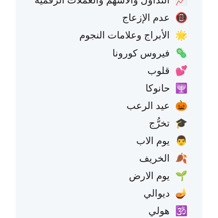
📈
عدم الإزعاج
📵
الأبراج وعلامات النجوم
🌟
فيروس كورونا
🦠
قلوب
💕
حانوكا
🕎
عيد الرعب
🎃
تخرُّج
🎓
يوم الاب
👨
الخريف
🍂
يوم الارض
🌱
ديوالي
🪔
هولي
🕉️