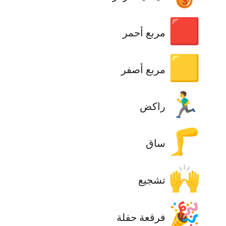
🟥
مربع أحمر
🟨
مربع أصفر
🏃‍♂️
راكض
🦵
ساق
🙌
تشجيع
🎉
فرقعة حفلة