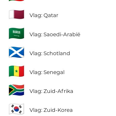
🇶🇦
Vlag: Qatar
🇸🇦
Vlag: Saoedi-Arabië
🏴󠁧󠁢󠁳󠁣󠁴󠁿
Vlag: Schotland
🇸🇳
Vlag: Senegal
🇿🇦
Vlag: Zuid-Afrika
🇰🇷
Vlag: Zuid-Korea