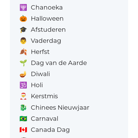
Chanoeka
🕎
Halloween
🎃
Afstuderen
🎓
Vaderdag
👨
Herfst
🍂
Dag van de Aarde
🌱
Diwali
🪔
Holi
🕉️
Kerstmis
🎅
Chinees Nieuwjaar
🐉
Carnaval
🇧🇷
Canada Dag
🇨🇦