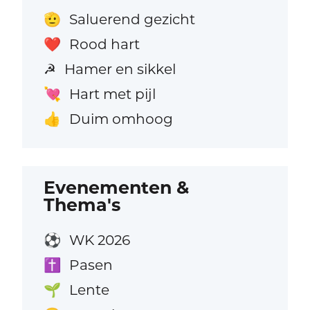
Saluerend gezicht
🫡
Rood hart
❤️
Hamer en sikkel
☭
Hart met pijl
💘
Duim omhoog
👍
Evenementen &
Thema's
WK 2026
⚽
Pasen
✝️
Lente
🌱