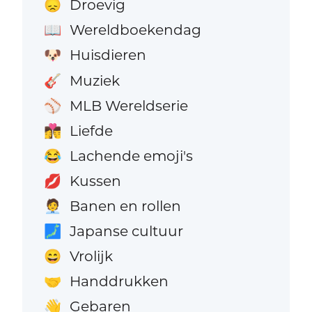
Droevig
😞
Wereldboekendag
📖
Huisdieren
🐶
Muziek
🎸
MLB Wereldserie
⚾
Liefde
👩‍❤️‍💋‍👨
Lachende emoji's
😂
Kussen
💋
Banen en rollen
🧑‍💼
Japanse cultuur
🗾
Vrolijk
😄
Handdrukken
🤝
Gebaren
👋