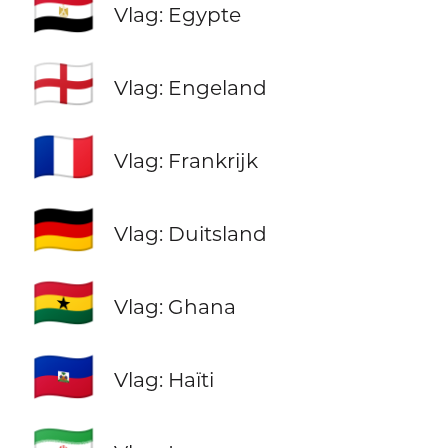
🇪🇬
Vlag: Egypte
🏴󠁧󠁢󠁥󠁮󠁧󠁿
Vlag: Engeland
🇫🇷
Vlag: Frankrijk
🇩🇪
Vlag: Duitsland
🇬🇭
Vlag: Ghana
🇭🇹
Vlag: Haïti