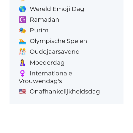
Wereld Emoji Dag
🌎
Ramadan
☪️
Purim
🎭
Olympische Spelen
🏊
Oudejaarsavond
🎊
Moederdag
🤱
Internationale
♀️
Vrouwendag's
Onafhankelijkheidsdag
🇺🇸