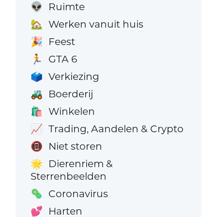
Ruimte
👽
Werken vanuit huis
🏡
Feest
🎉
GTA 6
🏃
Verkiezing
🗳️
Boerderij
🚜
Winkelen
🛍️
Trading, Aandelen & Crypto
📈
Niet storen
📵
Dierenriem &
🌟
Sterrenbeelden
Coronavirus
🦠
Harten
💕