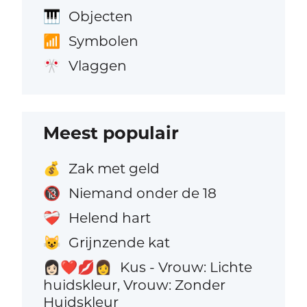
Objecten
🎹
Symbolen
📶
Vlaggen
🎌
Meest populair
Zak met geld
💰
Niemand onder de 18
🔞
Helend hart
❤️‍🩹
Grijnzende kat
😺
Kus - Vrouw: Lichte
👩🏻‍❤️‍💋‍👩
huidskleur, Vrouw: Zonder
Huidskleur