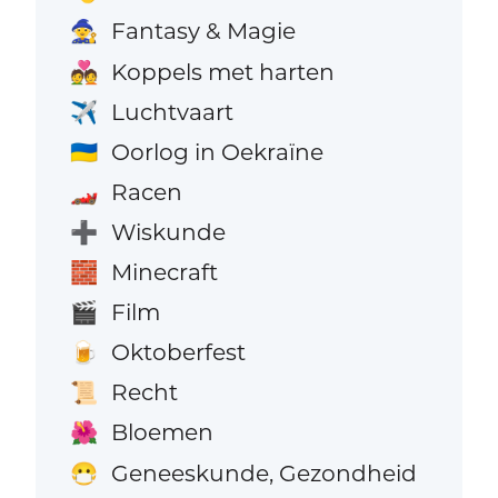
Fantasy & Magie
🧙
Koppels met harten
💑
Luchtvaart
✈️
Oorlog in Oekraïne
🇺🇦
Racen
🏎️
Wiskunde
➕
Minecraft
🧱
Film
🎬
Oktoberfest
🍺
Recht
📜
Bloemen
🌺
Geneeskunde, Gezondheid
😷