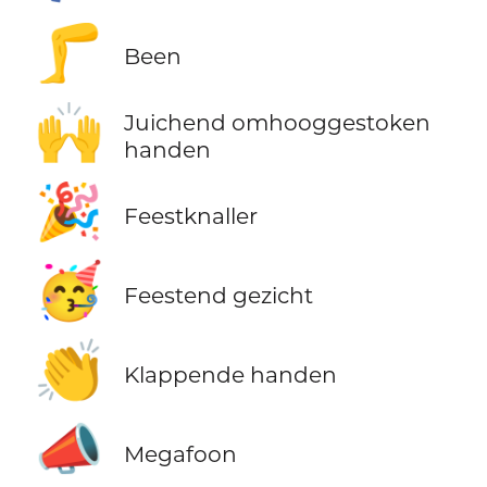
🦵
Been
🙌
Juichend omhooggestoken
handen
🎉
Feestknaller
🥳
Feestend gezicht
👏
Klappende handen
📣
Megafoon