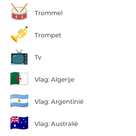
🥁
Trommel
🎺
Trompet
📺
Tv
🇩🇿
Vlag: Algerije
🇦🇷
Vlag: Argentinië
🇦🇺
Vlag: Australië