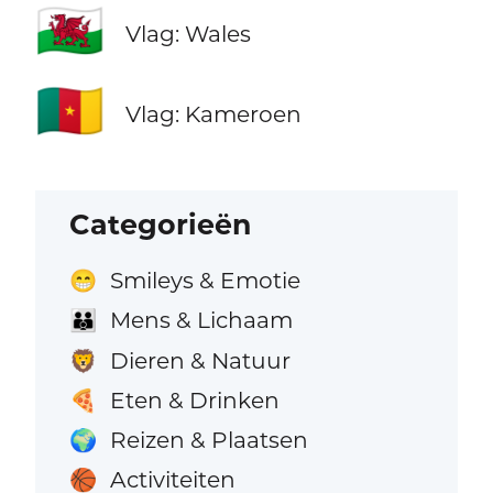
🏴󠁧󠁢󠁷󠁬󠁳󠁿
Vlag: Wales
🇨🇲
Vlag: Kameroen
Categorieën
Smileys & Emotie
😁
Mens & Lichaam
👪
Dieren & Natuur
🦁
Eten & Drinken
🍕
Reizen & Plaatsen
🌍
Activiteiten
🏀