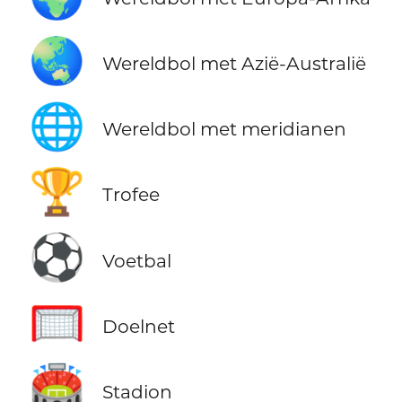
🌏
Wereldbol met Azië-Australië
🌐
Wereldbol met meridianen
🏆
Trofee
⚽
Voetbal
🥅
Doelnet
🏟️
Stadion