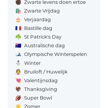
Zwarte levens doen ertoe
✊🏿
Zwarte Vrijdag
🛍️
Verjaardag
🎂
Bastille dag
🇫🇷
St Patrick's Day
☘️
Australische dag
🇦🇺
Olympische Winterspelen
🎿
Winter
⛄
Bruiloft / Huwelijk
👰
Valentijnsdag
💘
Thanksgiving
🦃
Super Bowl
🏈
Zomer
☀️