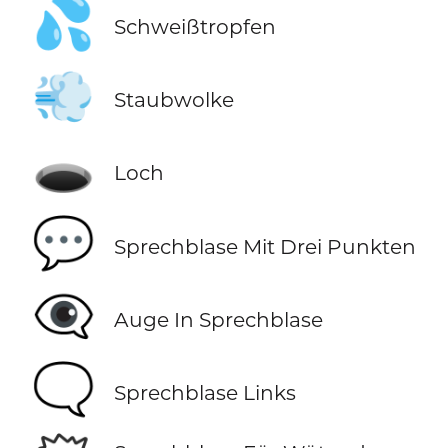
💦
Schweißtropfen
💨
Staubwolke
🕳️
Loch
💬
Sprechblase Mit Drei Punkten
👁️‍🗨️
Auge In Sprechblase
🗨️
Sprechblase Links