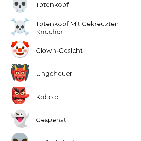
💀
Totenkopf
☠️
Totenkopf Mit Gekreuzten
Knochen
🤡
Clown-Gesicht
👹
Ungeheuer
👺
Kobold
👻
Gespenst