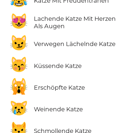
Katze Mit Freudentränen
😻
Lachende Katze Mit Herzen
Als Augen
😼
Verwegen Lächelnde Katze
😽
Küssende Katze
🙀
Erschöpfte Katze
😿
Weinende Katze
😾
Schmollende Katze