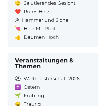
Salutierendes Gesicht
🫡
Rotes Herz
❤️
Hammer und Sichel
☭
Herz Mit Pfeil
💘
Daumen Hoch
👍
Veranstaltungen &
Themen
Weltmeisterschaft 2026
⚽
Ostern
✝️
Frühling
🌱
Traurig
😞