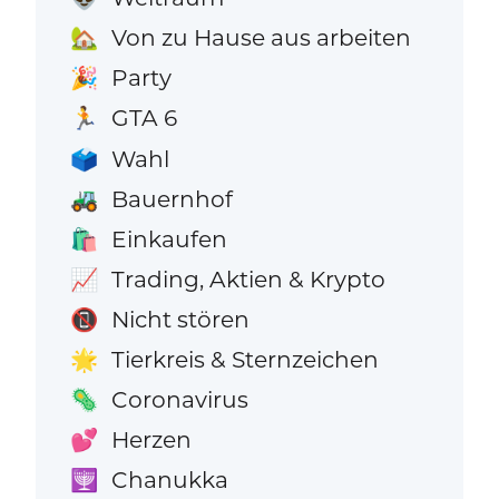
Von zu Hause aus arbeiten
🏡
Party
🎉
GTA 6
🏃
Wahl
🗳️
Bauernhof
🚜
Einkaufen
🛍️
Trading, Aktien & Krypto
📈
Nicht stören
📵
Tierkreis & Sternzeichen
🌟
Coronavirus
🦠
Herzen
💕
Chanukka
🕎