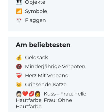
Objekte
🎹
Symbole
📶
Flaggen
🎌
Am beliebtesten
Geldsack
💰
Minderjährige Verboten
🔞
Herz Mit Verband
❤️‍🩹
Grinsende Katze
😺
Kuss - Frau: helle
👩🏻‍❤️‍💋‍👩
Hautfarbe, Frau: Ohne
Hautfarbe