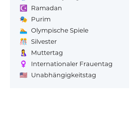
Ramadan
☪️
Purim
🎭
Olympische Spiele
🏊
Silvester
🎊
Muttertag
🤱
Internationaler Frauentag
♀️
Unabhängigkeitstag
🇺🇸