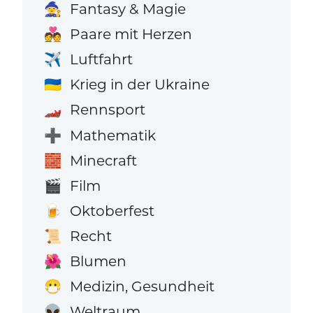
Fantasy & Magie
🧙
Paare mit Herzen
💑
Luftfahrt
✈️
Krieg in der Ukraine
🇺🇦
Rennsport
🏎️
Mathematik
➕
Minecraft
🧱
Film
🎬
Oktoberfest
🍺
Recht
📜
Blumen
🌺
Medizin, Gesundheit
😷
Weltraum
👽