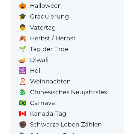
Halloween
🎃
Graduierung
🎓
Vatertag
👨
Herbst / Herbst
🍂
Tag der Erde
🌱
Diwali
🪔
Holi
🕉️
Weihnachten
🎅
Chinesisches Neujahrsfest
🐉
Carnaval
🇧🇷
Kanada-Tag
🇨🇦
Schwarze Leben Zählen
✊🏿