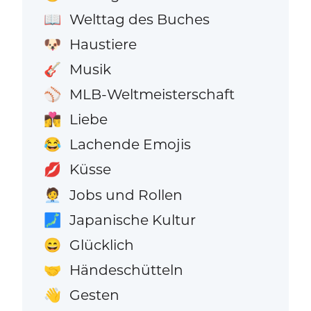
Welttag des Buches
📖
Haustiere
🐶
Musik
🎸
MLB-Weltmeisterschaft
⚾
Liebe
👩‍❤️‍💋‍👨
Lachende Emojis
😂
Küsse
💋
Jobs und Rollen
🧑‍💼
Japanische Kultur
🗾
Glücklich
😄
Händeschütteln
🤝
Gesten
👋