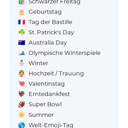
Schwarzer Freitag
🛍️
Geburtstag
🎂
Tag der Bastille
🇫🇷
St. Patrick's Day
☘️
Australia Day
🇦🇺
Olympische Winterspiele
🎿
Winter
⛄
Hochzeit / Trauung
👰
Valentinstag
💘
Erntedankfest
🦃
Super Bowl
🏈
Summer
☀️
Welt-Emoji-Tag
🌎