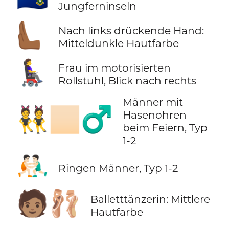
Jungferninseln
🫷🏾
Nach links drückende Hand:
Mitteldunkle Hautfarbe
👩‍🦼‍➡️
Frau im motorisierten
Rollstuhl, Blick nach rechts
Männer mit
👯🏻‍♂️
Hasenohren
beim Feiern, Typ
1-2
🤼🏻‍♂️
Ringen Männer, Typ 1-2
🧑🏽‍🩰
Balletttänzerin: Mittlere
Hautfarbe