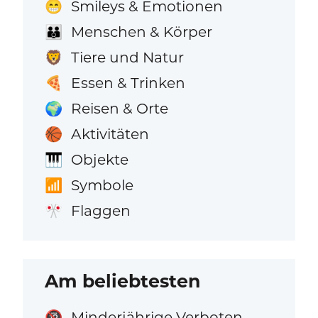
Smileys & Emotionen
😁
Menschen & Körper
👪
Tiere und Natur
🦁
Essen & Trinken
🍕
Reisen & Orte
🌍
Aktivitäten
🏀
Objekte
🎹
Symbole
📶
Flaggen
🎌
Am beliebtesten
Minderjährige Verboten
🔞