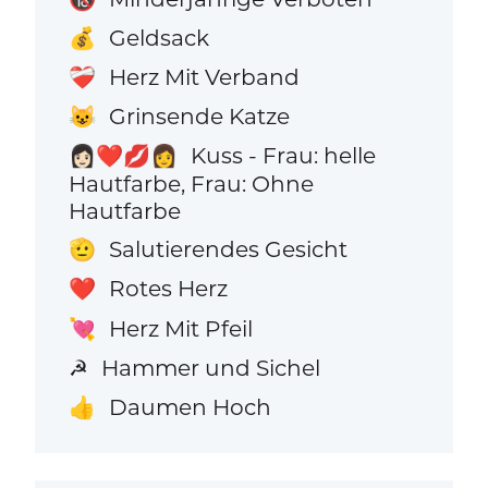
Geldsack
💰
Herz Mit Verband
❤️‍🩹
Grinsende Katze
😺
Kuss - Frau: helle
👩🏻‍❤️‍💋‍👩
Hautfarbe, Frau: Ohne
Hautfarbe
Salutierendes Gesicht
🫡
Rotes Herz
❤️
Herz Mit Pfeil
💘
Hammer und Sichel
☭
Daumen Hoch
👍