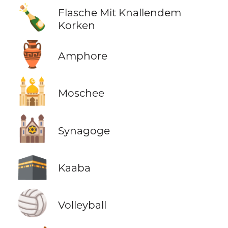
🍾
Flasche Mit Knallendem
Korken
🏺
Amphore
🕌
Moschee
🕍
Synagoge
🕋
Kaaba
🏐
Volleyball