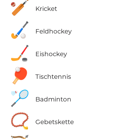
🏏
Kricket
🏑
Feldhockey
🏒
Eishockey
🏓
Tischtennis
🏸
Badminton
📿
Gebetskette