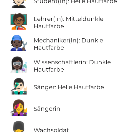
🧑🏻‍🎓
Student(In): Helle Hautfarbe
🧑🏾‍🏫
Lehrer(In): Mitteldunkle
Hautfarbe
🧑🏿‍🔧
Mechaniker(In): Dunkle
Hautfarbe
👩🏿‍🔬
Wissenschaftlerin: Dunkle
Hautfarbe
👨🏻‍🎤
Sänger: Helle Hautfarbe
👩‍🎤
Sängerin
💂‍♂️
Wachsoldat