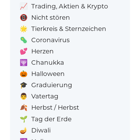
Trading, Aktien & Krypto
📈
Nicht stören
📵
Tierkreis & Sternzeichen
🌟
Coronavirus
🦠
Herzen
💕
Chanukka
🕎
Halloween
🎃
Graduierung
🎓
Vatertag
👨
Herbst / Herbst
🍂
Tag der Erde
🌱
Diwali
🪔