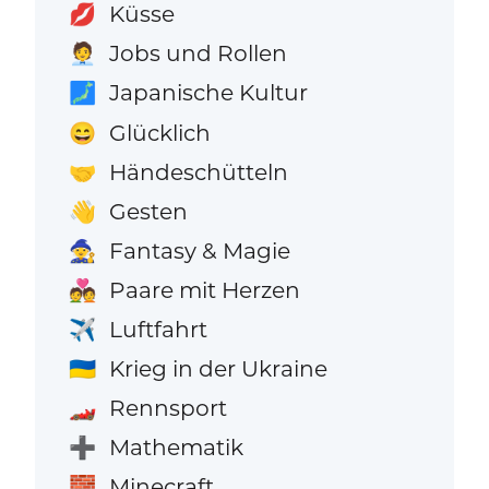
Küsse
💋
Jobs und Rollen
🧑‍💼
Japanische Kultur
🗾
Glücklich
😄
Händeschütteln
🤝
Gesten
👋
Fantasy & Magie
🧙
Paare mit Herzen
💑
Luftfahrt
✈️
Krieg in der Ukraine
🇺🇦
Rennsport
🏎️
Mathematik
➕
Minecraft
🧱