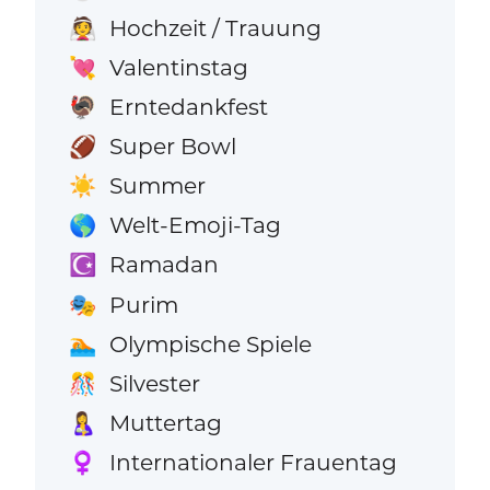
Hochzeit / Trauung
👰
Valentinstag
💘
Erntedankfest
🦃
Super Bowl
🏈
Summer
☀️
Welt-Emoji-Tag
🌎
Ramadan
☪️
Purim
🎭
Olympische Spiele
🏊
Silvester
🎊
Muttertag
🤱
Internationaler Frauentag
♀️