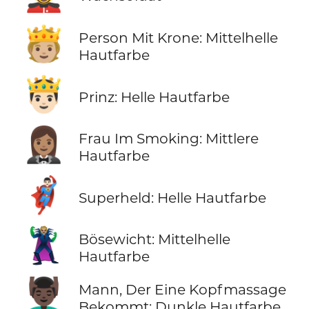
🫅🏼
Person Mit Krone: Mittelhelle
Hautfarbe
🤴🏻
Prinz: Helle Hautfarbe
🤵🏽‍♀️
Frau Im Smoking: Mittlere
Hautfarbe
🦸🏻‍♂️
Superheld: Helle Hautfarbe
🦹🏼
Bösewicht: Mittelhelle
Hautfarbe
💆🏿‍♂️
Mann, Der Eine Kopfmassage
Bekommt: Dunkle Hautfarbe