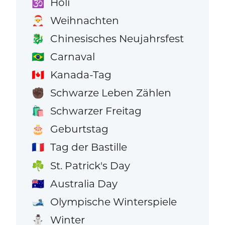
Holi
🕉️
Weihnachten
🎅
Chinesisches Neujahrsfest
🐉
Carnaval
🇧🇷
Kanada-Tag
🇨🇦
Schwarze Leben Zählen
✊🏿
Schwarzer Freitag
🛍️
Geburtstag
🎂
Tag der Bastille
🇫🇷
St. Patrick's Day
☘️
Australia Day
🇦🇺
Olympische Winterspiele
🎿
Winter
⛄