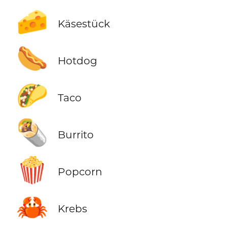
🧀
Käsestück
🌭
Hotdog
🌮
Taco
🌯
Burrito
🍿
Popcorn
🦀
Krebs