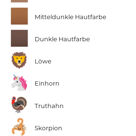
🏾
Mitteldunkle Hautfarbe
🏿
Dunkle Hautfarbe
🦁
Löwe
🦄
Einhorn
🦃
Truthahn
🦂
Skorpion