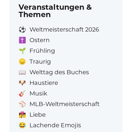
Veranstaltungen &
Themen
Weltmeisterschaft 2026
⚽
Ostern
✝️
Frühling
🌱
Traurig
😞
Welttag des Buches
📖
Haustiere
🐶
Musik
🎸
MLB-Weltmeisterschaft
⚾
Liebe
👩‍❤️‍💋‍👨
Lachende Emojis
😂