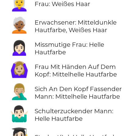
👩‍🦳
Frau: Weißes Haar
🧑🏾‍🦳
Erwachsener: Mitteldunkle
Hautfarbe, Weißes Haar
🙍🏻‍♀️
Missmutige Frau: Helle
Hautfarbe
🙆🏼‍♀️
Frau Mit Händen Auf Dem
Kopf: Mittelhelle Hautfarbe
🤦🏼‍♂️
Sich An Den Kopf Fassender
Mann: Mittelhelle Hautfarbe
🤷🏻‍♂️
Schulterzuckender Mann:
Helle Hautfarbe