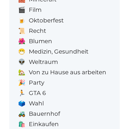
Film
🎬
Oktoberfest
🍺
Recht
📜
Blumen
🌺
Medizin, Gesundheit
😷
Weltraum
👽
Von zu Hause aus arbeiten
🏡
Party
🎉
GTA 6
🏃
Wahl
🗳️
Bauernhof
🚜
Einkaufen
🛍️