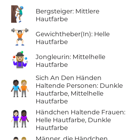
🧗🏽‍♂️
Bergsteiger: Mittlere
Hautfarbe
🏋🏻
Gewichtheber(In): Helle
Hautfarbe
🤹🏼‍♀️
Jongleurin: Mittelhelle
Hautfarbe
Sich An Den Händen
🧑🏿‍🤝‍🧑🏼
Haltende Personen: Dunkle
Hautfarbe, Mittelhelle
Hautfarbe
Händchen Haltende Frauen:
👩🏻‍🤝‍👩🏿
Helle Hautfarbe, Dunkle
Hautfarbe
Männer, die Händchen