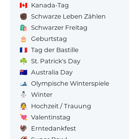
Kanada-Tag
🇨🇦
Schwarze Leben Zählen
✊🏿
Schwarzer Freitag
🛍️
Geburtstag
🎂
Tag der Bastille
🇫🇷
St. Patrick's Day
☘️
Australia Day
🇦🇺
Olympische Winterspiele
🎿
Winter
⛄
Hochzeit / Trauung
👰
Valentinstag
💘
Erntedankfest
🦃