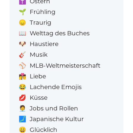
Ostern
✝️
Frühling
🌱
Traurig
😞
Welttag des Buches
📖
Haustiere
🐶
Musik
🎸
MLB-Weltmeisterschaft
⚾
Liebe
👩‍❤️‍💋‍👨
Lachende Emojis
😂
Küsse
💋
Jobs und Rollen
🧑‍💼
Japanische Kultur
🗾
Glücklich
😄