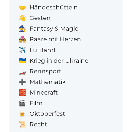
Händeschütteln
🤝
Gesten
👋
Fantasy & Magie
🧙
Paare mit Herzen
💑
Luftfahrt
✈️
Krieg in der Ukraine
🇺🇦
Rennsport
🏎️
Mathematik
➕
Minecraft
🧱
Film
🎬
Oktoberfest
🍺
Recht
📜