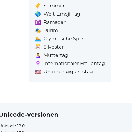
☀️
Summer
🌎
Welt-Emoji-Tag
☪️
Ramadan
🎭
Purim
🏊
Olympische Spiele
🎊
Silvester
🤱
Muttertag
♀️
Internationaler Frauentag
🇺🇸
Unabhängigkeitstag
Unicode-Versionen
Unicode 18.0