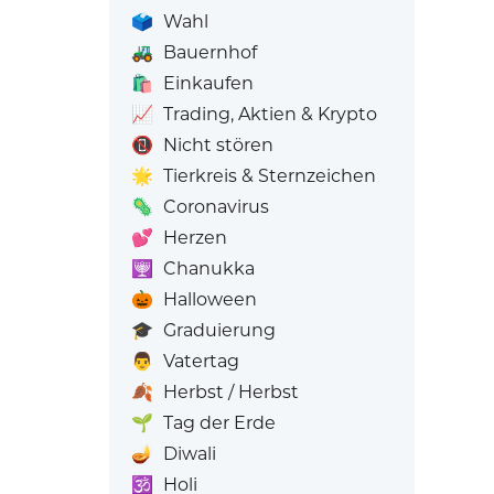
🗳️
Wahl
🚜
Bauernhof
🛍️
Einkaufen
📈
Trading, Aktien & Krypto
📵
Nicht stören
🌟
Tierkreis & Sternzeichen
🦠
Coronavirus
💕
Herzen
🕎
Chanukka
🎃
Halloween
🎓
Graduierung
👨
Vatertag
🍂
Herbst / Herbst
🌱
Tag der Erde
🪔
Diwali
🕉️
Holi