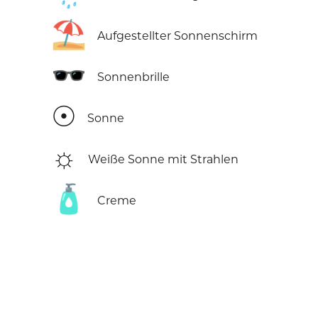
⛱️
Aufgestellter Sonnenschirm
🕶️
Sonnenbrille
☉
Sonne
☼
Weiße Sonne mit Strahlen
🧴
Creme