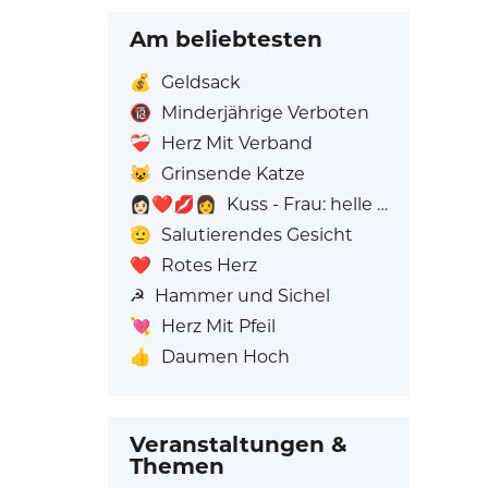
Am beliebtesten
💰
Geldsack
🔞
Minderjährige Verboten
❤️‍🩹
Herz Mit Verband
😺
Grinsende Katze
👩🏻‍❤️‍💋‍👩
Kuss - Frau: helle Hautfarbe, Frau: Ohne Hautfarbe
🫡
Salutierendes Gesicht
❤️
Rotes Herz
☭
Hammer und Sichel
💘
Herz Mit Pfeil
👍
Daumen Hoch
Veranstaltungen &
Themen