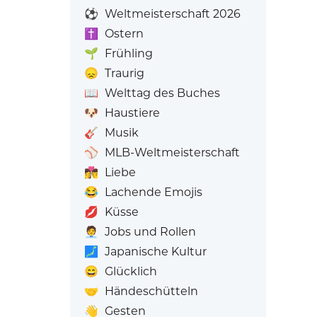
⚽
Weltmeisterschaft 2026
✝️
Ostern
🌱
Frühling
😞
Traurig
📖
Welttag des Buches
🐶
Haustiere
🎸
Musik
⚾
MLB-Weltmeisterschaft
👩‍❤️‍💋‍👨
Liebe
😂
Lachende Emojis
💋
Küsse
🧑‍💼
Jobs und Rollen
🗾
Japanische Kultur
😄
Glücklich
🤝
Händeschütteln
👋
Gesten