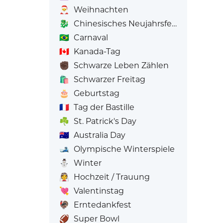
🎅
Weihnachten
🐉
Chinesisches Neujahrsfest
🇧🇷
Carnaval
🇨🇦
Kanada-Tag
✊🏿
Schwarze Leben Zählen
🛍️
Schwarzer Freitag
🎂
Geburtstag
🇫🇷
Tag der Bastille
☘️
St. Patrick's Day
🇦🇺
Australia Day
🎿
Olympische Winterspiele
⛄
Winter
👰
Hochzeit / Trauung
💘
Valentinstag
🦃
Erntedankfest
🏈
Super Bowl