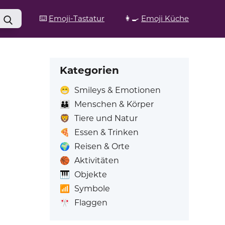
⌨️
Emoji-Tastatur
👩‍🍳
Emoji Küche
Kategorien
😁
Smileys & Emotionen
👪
Menschen & Körper
🦁
Tiere und Natur
🍕
Essen & Trinken
🌍
Reisen & Orte
🏀
Aktivitäten
🎹
Objekte
📶
Symbole
🎌
Flaggen