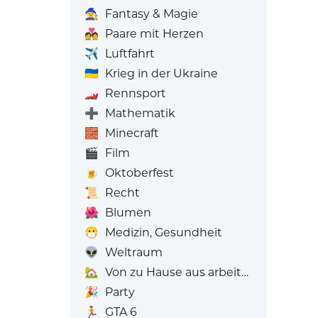
🧙
Fantasy & Magie
💑
Paare mit Herzen
✈️
Luftfahrt
🇺🇦
Krieg in der Ukraine
🏎️
Rennsport
➕
Mathematik
🧱
Minecraft
🎬
Film
🍺
Oktoberfest
📜
Recht
🌺
Blumen
😷
Medizin, Gesundheit
👽
Weltraum
🏡
Von zu Hause aus arbeiten
🎉
Party
🏃
GTA 6