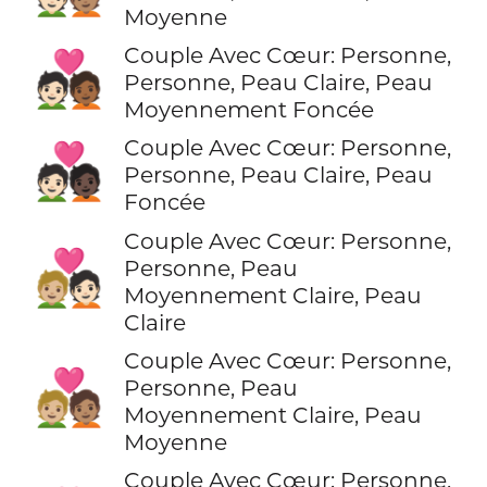
Moyenne
Couple Avec Cœur: Personne,
🧑🏻‍❤️‍🧑🏾
Personne, Peau Claire, Peau
Moyennement Foncée
Couple Avec Cœur: Personne,
🧑🏻‍❤️‍🧑🏿
Personne, Peau Claire, Peau
Foncée
Couple Avec Cœur: Personne,
🧑🏼‍❤️‍🧑🏻
Personne, Peau
Moyennement Claire, Peau
Claire
Couple Avec Cœur: Personne,
🧑🏼‍❤️‍🧑🏽
Personne, Peau
Moyennement Claire, Peau
Moyenne
Couple Avec Cœur: Personne,