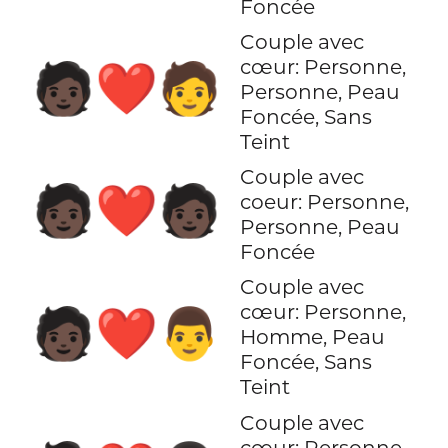
Foncée
Couple avec
cœur: Personne,
🧑🏿‍❤️‍🧑
Personne, Peau
Foncée, Sans
Teint
Couple avec
🧑🏿‍❤️‍🧑🏿
coeur: Personne,
Personne, Peau
Foncée
Couple avec
cœur: Personne,
🧑🏿‍❤️‍👨
Homme, Peau
Foncée, Sans
Teint
Couple avec
cœur: Personne,