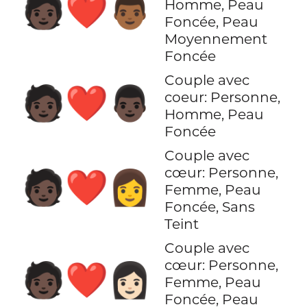
🧑🏿‍❤️‍👨🏾
Homme, Peau
Foncée, Peau
Moyennement
Foncée
Couple avec
🧑🏿‍❤️‍👨🏿
coeur: Personne,
Homme, Peau
Foncée
Couple avec
cœur: Personne,
🧑🏿‍❤️‍👩
Femme, Peau
Foncée, Sans
Teint
Couple avec
cœur: Personne,
🧑🏿‍❤️‍👩🏻
Femme, Peau
Foncée, Peau