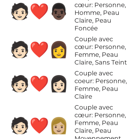
cœur: Personne,
🧑🏻‍❤️‍👨🏿
Homme, Peau
Claire, Peau
Foncée
Couple avec
🧑🏻‍❤️‍👩
cœur: Personne,
Femme, Peau
Claire, Sans Teint
Couple avec
🧑🏻‍❤️‍👩🏻
coeur: Personne,
Femme, Peau
Claire
Couple avec
cœur: Personne,
🧑🏻‍❤️‍👩🏼
Femme, Peau
Claire, Peau
Moyennement