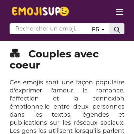
FR
💑
Couples avec
coeur
Ces emojis sont une façon populaire
d'exprimer l'amour, la romance,
l'affection et la connexion
émotionnelle entre deux personnes
dans les textos, légendes et
publications sur les réseaux sociaux.
Les gens les utilisent lorsqu'ils parlent