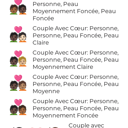
🧑🏾‍❤️‍🧑🏿
Personne, Peau
Moyennement Foncée, Peau
Foncée
Couple Avec Cœur: Personne,
🧑🏿‍❤️‍🧑🏻
Personne, Peau Foncée, Peau
Claire
Couple Avec Cœur: Personne,
🧑🏿‍❤️‍🧑🏼
Personne, Peau Foncée, Peau
Moyennement Claire
Couple Avec Cœur: Personne,
🧑🏿‍❤️‍🧑🏽
Personne, Peau Foncée, Peau
Moyenne
Couple Avec Cœur: Personne,
🧑🏿‍❤️‍🧑🏾
Personne, Peau Foncée, Peau
Moyennement Foncée
Couple avec