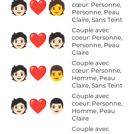
🧑🏻‍❤️‍🧑
cœur: Personne,
Personne, Peau
Claire, Sans Teint
Couple avec
🧑🏻‍❤️‍🧑🏻
coeur: Personne,
Personne, Peau
Claire
Couple avec
🧑🏻‍❤️‍👨
cœur: Personne,
Homme, Peau
Claire, Sans Teint
Couple avec
🧑🏻‍❤️‍👨🏻
coeur: Personne,
Homme, Peau
Claire
Couple avec