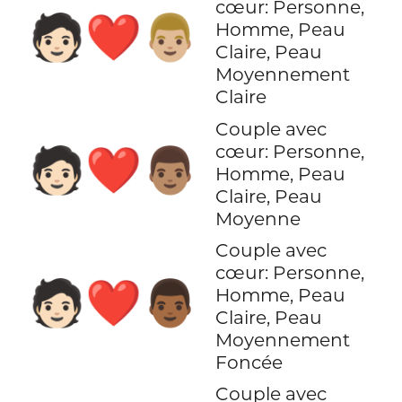
cœur: Personne,
🧑🏻‍❤️‍👨🏼
Homme, Peau
Claire, Peau
Moyennement
Claire
Couple avec
cœur: Personne,
🧑🏻‍❤️‍👨🏽
Homme, Peau
Claire, Peau
Moyenne
Couple avec
cœur: Personne,
🧑🏻‍❤️‍👨🏾
Homme, Peau
Claire, Peau
Moyennement
Foncée
Couple avec