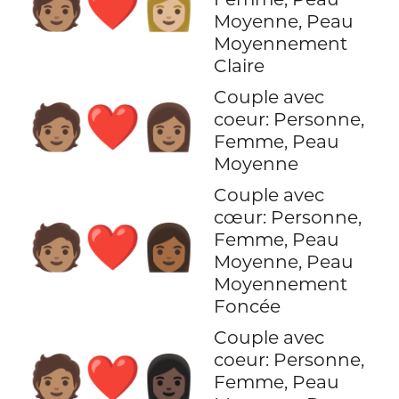
🧑🏽‍❤️‍👩🏼
Moyenne, Peau
Moyennement
Claire
Couple avec
🧑🏽‍❤️‍👩🏽
coeur: Personne,
Femme, Peau
Moyenne
Couple avec
cœur: Personne,
🧑🏽‍❤️‍👩🏾
Femme, Peau
Moyenne, Peau
Moyennement
Foncée
Couple avec
coeur: Personne,
🧑🏽‍❤️‍👩🏿
Femme, Peau