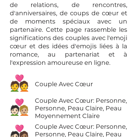
de relations, de rencontres,
d'anniversaires, de coups de cœur et
de moments spéciaux avec un
partenaire. Cette page rassemble les
significations des couples avec l'emoji
cœur et des idées d'emojis liées à la
romance, au partenariat et à
l'expression amoureuse en ligne.
💑
Couple Avec Cœur
Couple Avec Cœur: Personne,
🧑🏻‍❤️‍🧑🏼
Personne, Peau Claire, Peau
Moyennement Claire
Couple Avec Cœur: Personne,
🧑🏻‍❤️‍🧑🏽
Personne, Peau Claire, Peau