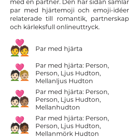
med en partner. Den här sidan samlar
par med hjärtemoji och emoji-idéer
relaterade till romantik, partnerskap
och kärleksfull onlineuttryck.
💑
Par med hjärta
Par med hjärta: Person,
🧑🏻‍❤️‍🧑🏼
Person, Ljus Hudton,
Mellanljus Hudton
Par med hjärta: Person,
🧑🏻‍❤️‍🧑🏽
Person, Ljus Hudton,
Mellanhudton
Par med hjärta: Person,
🧑🏻‍❤️‍🧑🏾
Person, Ljus Hudton,
Mellanmörk Hudton