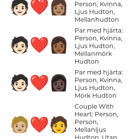
🧑🏻‍❤️‍👩🏽
Person, Kvinna,
Ljus Hudton,
Mellanhudton
Par med hjärta:
Person, Kvinna,
🧑🏻‍❤️‍👩🏾
Ljus Hudton,
Mellanmörk
Hudton
Par med hjärta:
🧑🏻‍❤️‍👩🏿
Person, Kvinna,
Ljus Hudton,
Mörk Hudton
Couple With
Heart: Person,
🧑🏼‍❤️‍🧑
Person,
Mellanljus
Hudton, Utan