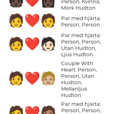
🧑🏿‍❤️‍👩🏿
Person, Kvinna,
Mörk Hudton
🧑‍❤️‍🧑
Par med hjärta:
Person, Person
Par med hjärta:
🧑‍❤️‍🧑🏻
Person, Person,
Utan Hudton,
Ljus Hudton
Couple With
Heart: Person,
🧑‍❤️‍🧑🏼
Person, Utan
Hudton,
Mellanljus
Hudton
Par med hjärta:
🧑‍❤️‍🧑🏽
Person, Person,