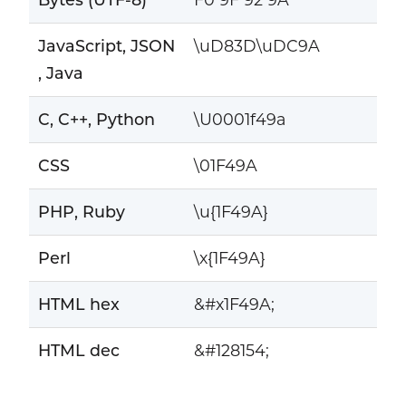
JavaScript, JSON
\uD83D\uDC9A
, Java
C, C++, Python
\U0001f49a
CSS
\01F49A
PHP, Ruby
\u{1F49A}
Perl
\x{1F49A}
HTML hex
&#x1F49A;
HTML dec
&#128154;