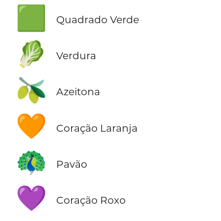
🟩
Quadrado Verde
🥬
Verdura
🫒
Azeitona
🧡
Coração Laranja
🦚
Pavão
💜
Coração Roxo