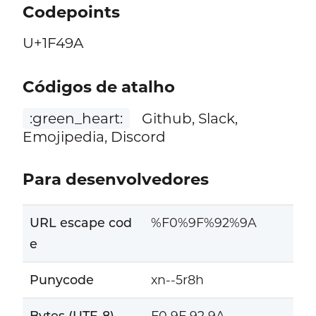
Codepoints
U+1F49A
Códigos de atalho
:green_heart:
Github, Slack,
Emojipedia, Discord
Para desenvolvedores
URL escape cod
%F0%9F%92%9A
e
Punycode
xn--5r8h
Bytes (UTF-8)
F0 9F 92 9A