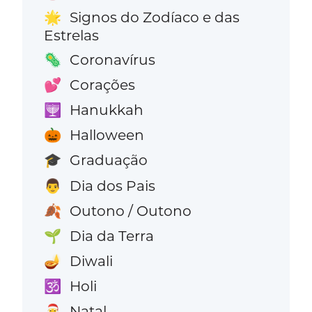
Signos do Zodíaco e das
🌟
Estrelas
Coronavírus
🦠
Corações
💕
Hanukkah
🕎
Halloween
🎃
Graduação
🎓
Dia dos Pais
👨
Outono / Outono
🍂
Dia da Terra
🌱
Diwali
🪔
Holi
🕉️
Natal
🎅