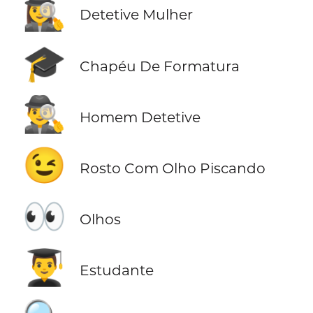
🕵️‍♀️
Detetive Mulher
🎓
Chapéu De Formatura
🕵️‍♂️
Homem Detetive
😉
Rosto Com Olho Piscando
👀
Olhos
👨‍🎓
Estudante