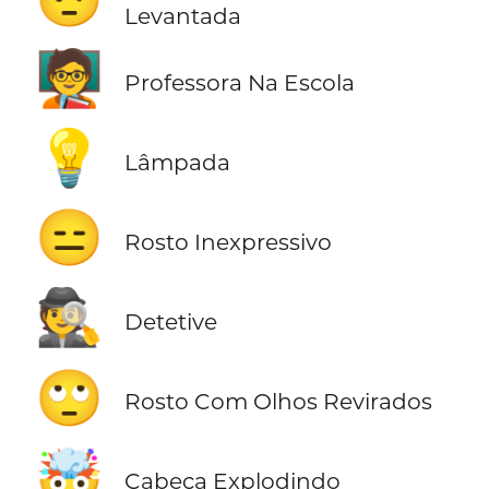
Levantada
🧑‍🏫
Professora Na Escola
💡
Lâmpada
😑
Rosto Inexpressivo
🕵️
Detetive
🙄
Rosto Com Olhos Revirados
🤯
Cabeça Explodindo