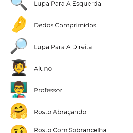
🔍
Lupa Para A Esquerda
🤌
Dedos Comprimidos
🔎
Lupa Para A Direita
🧑‍🎓
Aluno
👨‍🏫
Professor
🤗
Rosto Abraçando
🤨
Rosto Com Sobrancelha