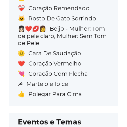
Coração Remendado
❤️‍🩹
Rosto De Gato Sorrindo
😺
Beijo - Mulher: Tom
👩🏻‍❤️‍💋‍👩
de pele claro, Mulher: Sem Tom
de Pele
Cara De Saudação
🫡
Coração Vermelho
❤️
Coração Com Flecha
💘
Martelo e foice
☭
Polegar Para Cima
👍
Eventos e Temas