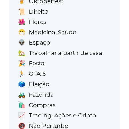
Oktoberfest
🍺
Direito
📜
Flores
🌺
Medicina, Saúde
😷
Espaço
👽
Trabalhar a partir de casa
🏡
Festa
🎉
GTA 6
🏃
Eleição
🗳️
Fazenda
🚜
Compras
🛍️
Trading, Ações e Cripto
📈
Não Perturbe
📵