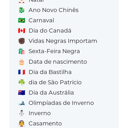
Ano Novo Chinês
🐉
Carnaval
🇧🇷
Dia do Canadá
🇨🇦
Vidas Negras Importam
✊🏿
Sexta-Feira Negra
🛍️
Data de nascimento
🎂
Dia da Bastilha
🇫🇷
dia de São Patrício
☘️
Dia da Austrália
🇦🇺
Olimpíadas de Inverno
🎿
Inverno
⛄
Casamento
👰