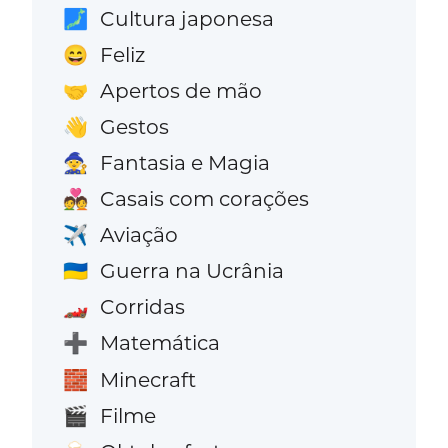
Cultura japonesa
🗾
Feliz
😄
Apertos de mão
🤝
Gestos
👋
Fantasia e Magia
🧙
Casais com corações
💑
Aviação
✈️
Guerra na Ucrânia
🇺🇦
Corridas
🏎️
Matemática
➕
Minecraft
🧱
Filme
🎬