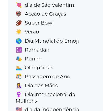
dia de São Valentim
💘
Acção de Graças
🦃
Super Bowl
🏈
Verão
☀️
Dia Mundial do Emoji
🌎
Ramadan
☪️
Purim
🎭
Olimpíadas
🏊
Passagem de Ano
🎊
Dia das Mães
🤱
Dia Internacional da
♀️
Mulher's
dia da independência
🇺🇸