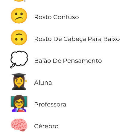
😕
Rosto Confuso
🙃
Rosto De Cabeça Para Baixo
💭
Balão De Pensamento
👩‍🎓
Aluna
👩‍🏫
Professora
🧠
Cérebro