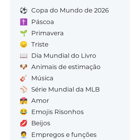
Copa do Mundo de 2026
⚽
Páscoa
✝️
Primavera
🌱
Triste
😞
Dia Mundial do Livro
📖
Animais de estimação
🐶
Música
🎸
Série Mundial da MLB
⚾
Amor
👩‍❤️‍💋‍👨
Emojis Risonhos
😂
Beijos
💋
Empregos e funções
🧑‍💼