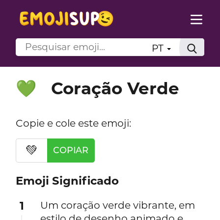
PT
Coração Verde
💚
Copie e cole este emoji:
💚
COPIAR
Emoji Significado
1
Um coração verde vibrante, em
estilo de desenho animado e