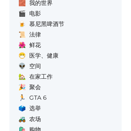
我的世界
🧱
电影
🎬
慕尼黑啤酒节
🍺
法律
📜
鲜花
🌺
医学、健康
😷
空间
👽
在家工作
🏡
聚会
🎉
GTA 6
🏃
选举
🗳️
农场
🚜
购物
🛍️