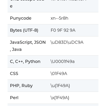
e
Punycode
xn--5r8h
Bytes (UTF-8)
F0 9F 92 9A
JavaScript, JSON
\uD83D\uDC9A
, Java
C, C++, Python
\U0001f49a
CSS
\01F49A
PHP, Ruby
\u{1F49A}
Perl
\x{1F49A}