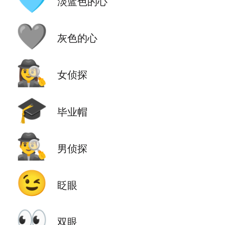
淡蓝色的心
🩶
灰色的心
🕵️‍♀️
女侦探
🎓
毕业帽
🕵️‍♂️
男侦探
😉
眨眼
👀
双眼