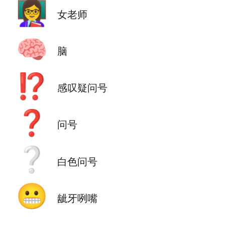
👩‍🏫
女老师
🧠
脑
⁉️
感叹疑问号
❓
问号
❔
白色问号
😬
龇牙咧嘴