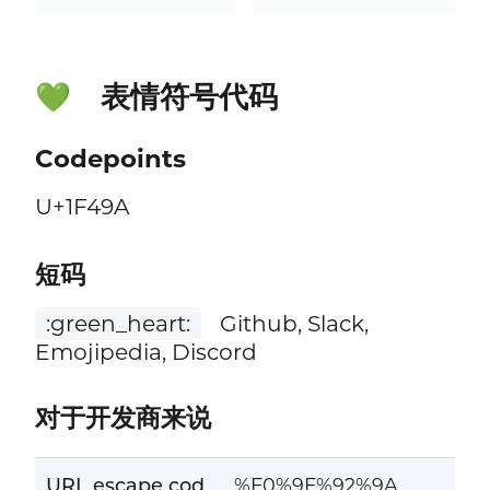
表情符号代码
💚
Codepoints
U+1F49A
短码
:green_heart:
Github, Slack,
Emojipedia, Discord
对于开发商来说
URL escape cod
%F0%9F%92%9A