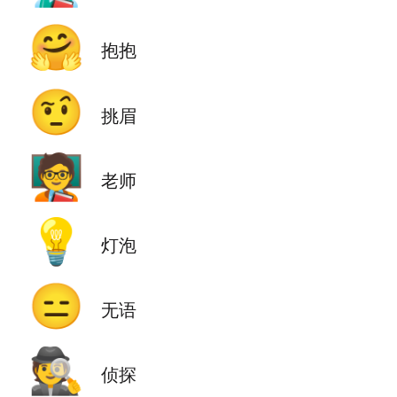
🤗
抱抱
🤨
挑眉
🧑‍🏫
老师
💡
灯泡
😑
无语
🕵️
侦探