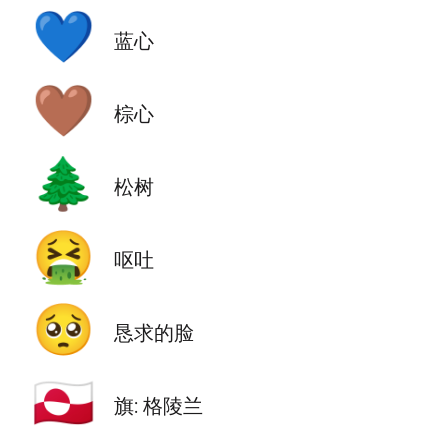
💙
蓝心
🤎
棕心
🌲
松树
🤮
呕吐
🥺
恳求的脸
🇬🇱
旗: 格陵兰