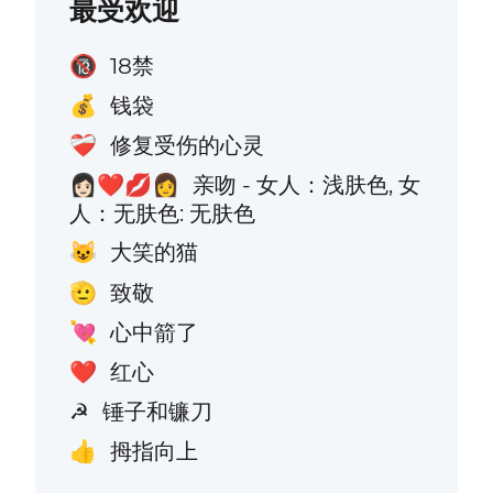
最受欢迎
18禁
🔞
钱袋
💰
修复受伤的心灵
❤️‍🩹
亲吻 - 女人：浅肤色, 女
👩🏻‍❤️‍💋‍👩
人：无肤色: 无肤色
大笑的猫
😺
致敬
🫡
心中箭了
💘
红心
❤️
锤子和镰刀
☭
拇指向上
👍