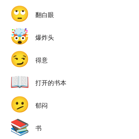
🙄
翻白眼
🤯
爆炸头
😏
得意
📖
打开的书本
🫤
郁闷
📚
书