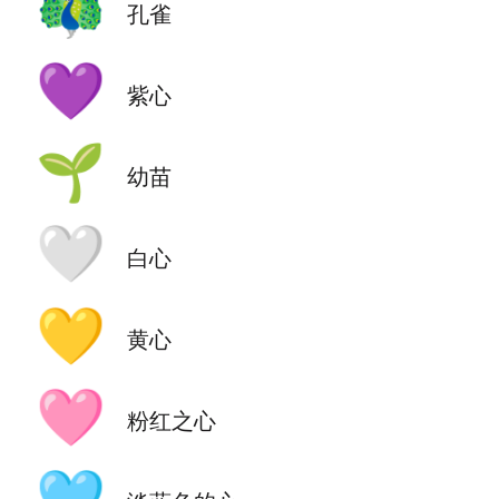
🦚
孔雀
💜
紫心
🌱
幼苗
🤍
白心
💛
黄心
🩷
粉红之心
🩵