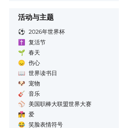
活动与主题
2026年世界杯
⚽
复活节
✝️
春天
🌱
伤心
😞
世界读书日
📖
宠物
🐶
音乐
🎸
美国职棒大联盟世界大赛
⚾
爱
👩‍❤️‍💋‍👨
笑脸表情符号
😂