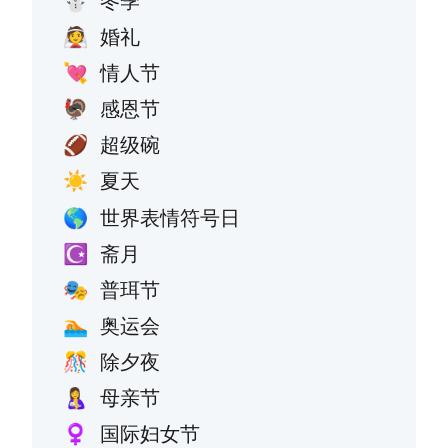
冬季
⛄
婚礼
👰
情人节
💘
感恩节
🦃
超级碗
🏈
夏天
☀️
世界表情符号日
🌎
斋月
☪️
普珥节
🎭
奥运会
🏊
除夕夜
🎊
母亲节
🤱
国际妇女节
♀️