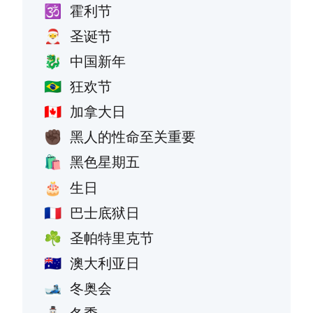
霍利节
🕉️
圣诞节
🎅
中国新年
🐉
狂欢节
🇧🇷
加拿大日
🇨🇦
黑人的性命至关重要
✊🏿
黑色星期五
🛍️
生日
🎂
巴士底狱日
🇫🇷
圣帕特里克节
☘️
澳大利亚日
🇦🇺
冬奥会
🎿