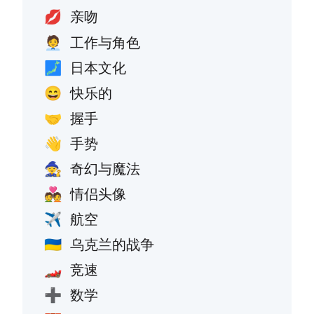
亲吻
💋
工作与角色
🧑‍💼
日本文化
🗾
快乐的
😄
握手
🤝
手势
👋
奇幻与魔法
🧙
情侣头像
💑
航空
✈️
乌克兰的战争
🇺🇦
竞速
🏎️
数学
➕