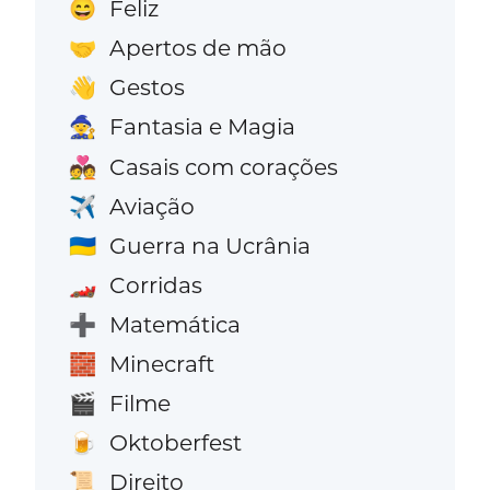
Feliz
😄
Apertos de mão
🤝
Gestos
👋
Fantasia e Magia
🧙
Casais com corações
💑
Aviação
✈️
Guerra na Ucrânia
🇺🇦
Corridas
🏎️
Matemática
➕
Minecraft
🧱
Filme
🎬
Oktoberfest
🍺
Direito
📜