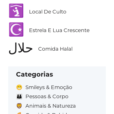
🛐
Local De Culto
☪️
Estrela E Lua Crescente
حلال
Comida Halal
Categorias
Smileys & Emoção
😁
Pessoas & Corpo
👪
Animais & Natureza
🦁