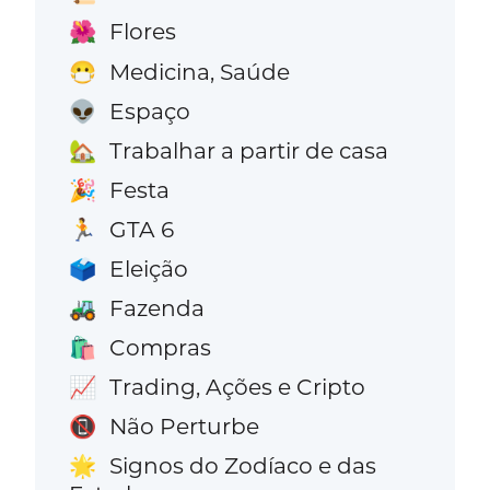
Flores
🌺
Medicina, Saúde
😷
Espaço
👽
Trabalhar a partir de casa
🏡
Festa
🎉
GTA 6
🏃
Eleição
🗳️
Fazenda
🚜
Compras
🛍️
Trading, Ações e Cripto
📈
Não Perturbe
📵
Signos do Zodíaco e das
🌟