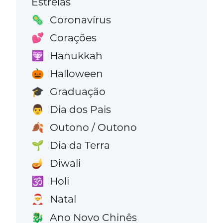
Estrelas
Coronavírus
🦠
Corações
💕
Hanukkah
🕎
Halloween
🎃
Graduação
🎓
Dia dos Pais
👨
Outono / Outono
🍂
Dia da Terra
🌱
Diwali
🪔
Holi
🕉️
Natal
🎅
Ano Novo Chinês
🐉