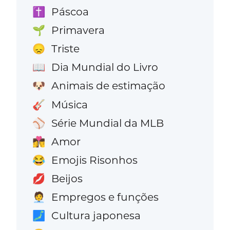
Páscoa
✝️
Primavera
🌱
Triste
😞
Dia Mundial do Livro
📖
Animais de estimação
🐶
Música
🎸
Série Mundial da MLB
⚾
Amor
👩‍❤️‍💋‍👨
Emojis Risonhos
😂
Beijos
💋
Empregos e funções
🧑‍💼
Cultura japonesa
🗾