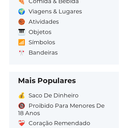
Comida & Bebida
🍕
Viagens & Lugares
🌍
Atividades
🏀
Objetos
🎹
Símbolos
📶
Bandeiras
🎌
Mais Populares
Saco De Dinheiro
💰
Proibido Para Menores De
🔞
18 Anos
Coração Remendado
❤️‍🩹