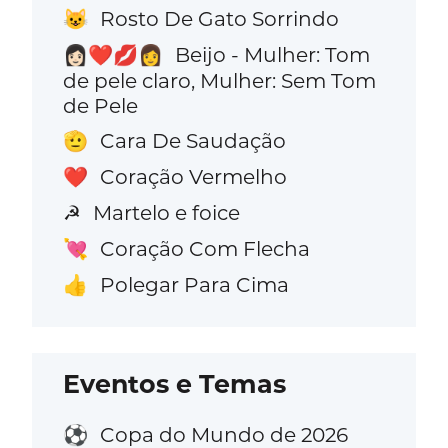
Rosto De Gato Sorrindo
😺
Beijo - Mulher: Tom
👩🏻‍❤️‍💋‍👩
de pele claro, Mulher: Sem Tom
de Pele
Cara De Saudação
🫡
Coração Vermelho
❤️
Martelo e foice
☭
Coração Com Flecha
💘
Polegar Para Cima
👍
Eventos e Temas
Copa do Mundo de 2026
⚽