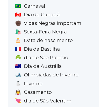
Carnaval
🇧🇷
Dia do Canadá
🇨🇦
Vidas Negras Importam
✊🏿
Sexta-Feira Negra
🛍️
Data de nascimento
🎂
Dia da Bastilha
🇫🇷
dia de São Patrício
☘️
Dia da Austrália
🇦🇺
Olimpíadas de Inverno
🎿
Inverno
⛄
Casamento
👰
dia de São Valentim
💘