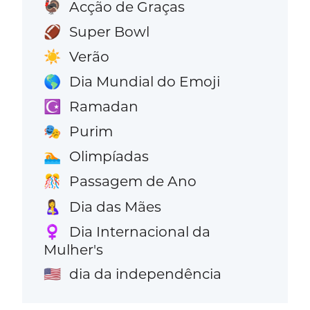
Acção de Graças
🦃
Super Bowl
🏈
Verão
☀️
Dia Mundial do Emoji
🌎
Ramadan
☪️
Purim
🎭
Olimpíadas
🏊
Passagem de Ano
🎊
Dia das Mães
🤱
Dia Internacional da
♀️
Mulher's
dia da independência
🇺🇸