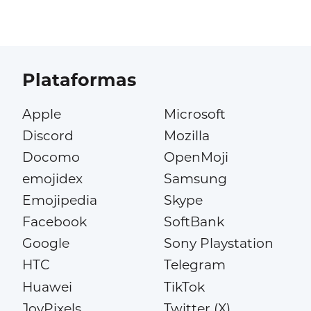
Plataformas
Apple
Microsoft
Discord
Mozilla
Docomo
OpenMoji
emojidex
Samsung
Emojipedia
Skype
Facebook
SoftBank
Google
Sony Playstation
HTC
Telegram
Huawei
TikTok
JoyPixels
Twitter (X)