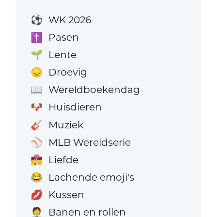
WK 2026
⚽
Pasen
✝️
Lente
🌱
Droevig
😞
Wereldboekendag
📖
Huisdieren
🐶
Muziek
🎸
MLB Wereldserie
⚾
Liefde
👩‍❤️‍💋‍👨
Lachende emoji's
😂
Kussen
💋
Banen en rollen
🧑‍💼