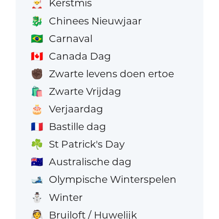
Kerstmis
🎅
Chinees Nieuwjaar
🐉
Carnaval
🇧🇷
Canada Dag
🇨🇦
Zwarte levens doen ertoe
✊🏿
Zwarte Vrijdag
🛍️
Verjaardag
🎂
Bastille dag
🇫🇷
St Patrick's Day
☘️
Australische dag
🇦🇺
Olympische Winterspelen
🎿
Winter
⛄
Bruiloft / Huwelijk
👰