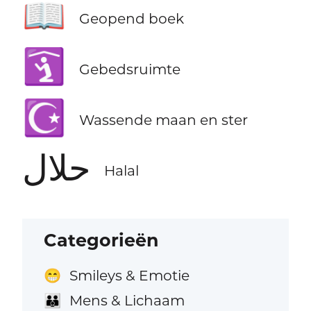
📖
Geopend boek
🛐
Gebedsruimte
☪️
Wassende maan en ster
حلال
Halal
Categorieën
Smileys & Emotie
😁
Mens & Lichaam
👪