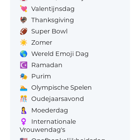
Valentijnsdag
💘
Thanksgiving
🦃
Super Bowl
🏈
Zomer
☀️
Wereld Emoji Dag
🌎
Ramadan
☪️
Purim
🎭
Olympische Spelen
🏊
Oudejaarsavond
🎊
Moederdag
🤱
Internationale
♀️
Vrouwendag's