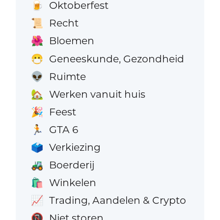
Oktoberfest
🍺
Recht
📜
Bloemen
🌺
Geneeskunde, Gezondheid
😷
Ruimte
👽
Werken vanuit huis
🏡
Feest
🎉
GTA 6
🏃
Verkiezing
🗳️
Boerderij
🚜
Winkelen
🛍️
Trading, Aandelen & Crypto
📈
Niet storen
📵