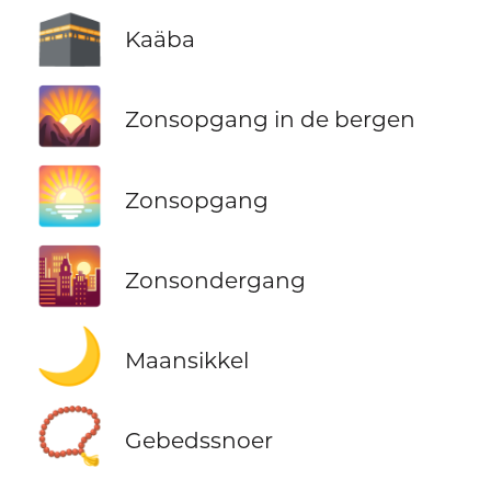
🕋
Kaäba
🌄
Zonsopgang in de bergen
🌅
Zonsopgang
🌇
Zonsondergang
🌙
Maansikkel
📿
Gebedssnoer