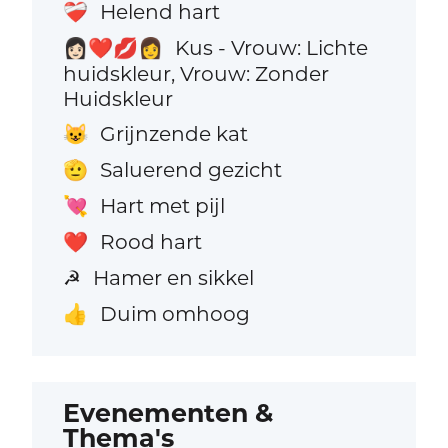
Helend hart
❤️‍🩹
Kus - Vrouw: Lichte
👩🏻‍❤️‍💋‍👩
huidskleur, Vrouw: Zonder
Huidskleur
Grijnzende kat
😺
Saluerend gezicht
🫡
Hart met pijl
💘
Rood hart
❤️
Hamer en sikkel
☭
Duim omhoog
👍
Evenementen &
Thema's