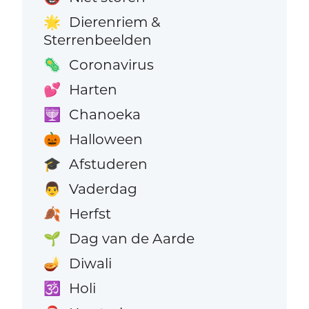
Dierenriem &
🌟
Sterrenbeelden
Coronavirus
🦠
Harten
💕
Chanoeka
🕎
Halloween
🎃
Afstuderen
🎓
Vaderdag
👨
Herfst
🍂
Dag van de Aarde
🌱
Diwali
🪔
Holi
🕉️