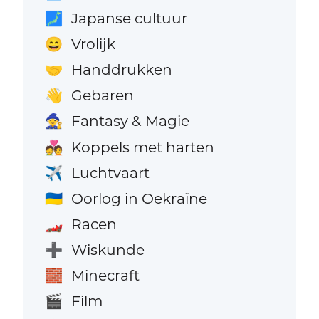
Japanse cultuur
🗾
Vrolijk
😄
Handdrukken
🤝
Gebaren
👋
Fantasy & Magie
🧙
Koppels met harten
💑
Luchtvaart
✈️
Oorlog in Oekraïne
🇺🇦
Racen
🏎️
Wiskunde
➕
Minecraft
🧱
Film
🎬