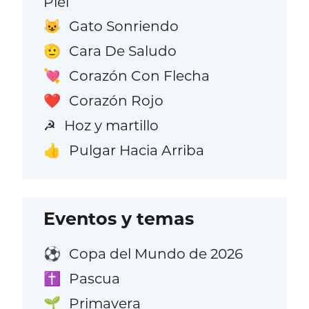
Piel
Gato Sonriendo
😺
Cara De Saludo
🫡
Corazón Con Flecha
💘
Corazón Rojo
❤️
Hoz y martillo
☭
Pulgar Hacia Arriba
👍
Eventos y temas
Copa del Mundo de 2026
⚽
Pascua
✝️
Primavera
🌱