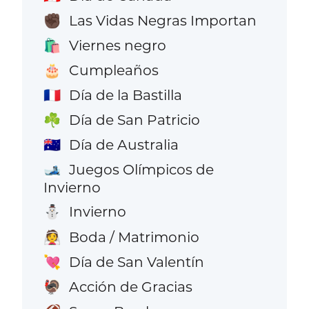
Las Vidas Negras Importan
✊🏿
Viernes negro
🛍️
Cumpleaños
🎂
Día de la Bastilla
🇫🇷
Día de San Patricio
☘️
Día de Australia
🇦🇺
Juegos Olímpicos de
🎿
Invierno
Invierno
⛄
Boda / Matrimonio
👰
Día de San Valentín
💘
Acción de Gracias
🦃