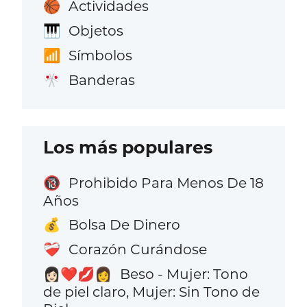
Actividades
🏀
Objetos
🎹
Símbolos
📶
Banderas
🎌
Los más populares
Prohibido Para Menos De 18
🔞
Años
Bolsa De Dinero
💰
Corazón Curándose
❤️‍🩹
Beso - Mujer: Tono
👩🏻‍❤️‍💋‍👩
de piel claro, Mujer: Sin Tono de