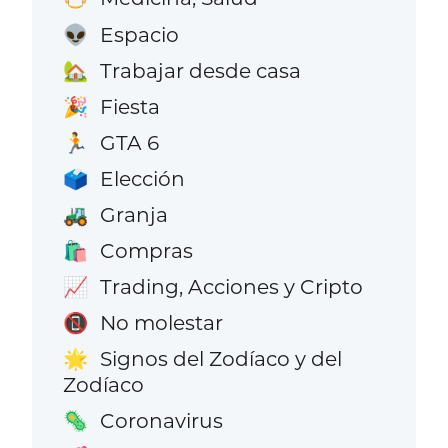
Espacio
👽
Trabajar desde casa
🏡
Fiesta
🎉
GTA 6
🏃
Elección
🗳️
Granja
🚜
Compras
🛍️
Trading, Acciones y Cripto
📈
No molestar
📵
Signos del Zodíaco y del
🌟
Zodíaco
Coronavirus
🦠