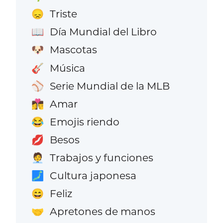
Triste
😞
Día Mundial del Libro
📖
Mascotas
🐶
Música
🎸
Serie Mundial de la MLB
⚾
Amar
👩‍❤️‍💋‍👨
Emojis riendo
😂
Besos
💋
Trabajos y funciones
🧑‍💼
Cultura japonesa
🗾
Feliz
😄
Apretones de manos
🤝