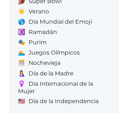
Super Bowl
🏈
Verano
☀️
Día Mundial del Emoji
🌎
Ramadán
☪️
Purim
🎭
Juegos Olímpicos
🏊
Nochevieja
🎊
Día de la Madre
🤱
Día Internacional de la
♀️
Mujer
Día de la Independencia
🇺🇸