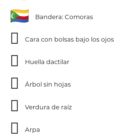
🇰🇲
Bandera: Comoras
🫩
Cara con bolsas bajo los ojos
🫆
Huella dactilar
🪾
Árbol sin hojas
🫜
Verdura de raíz
🪉
Arpa