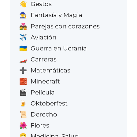
Gestos
👋
Fantasía y Magia
🧙
Parejas con corazones
💑
Aviación
✈️
Guerra en Ucrania
🇺🇦
Carreras
🏎️
Matemáticas
➕
Minecraft
🧱
Película
🎬
Oktoberfest
🍺
Derecho
📜
Flores
🌺
Medicina, Salud
😷