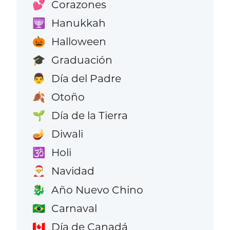
Corazones
💕
Hanukkah
🕎
Halloween
🎃
Graduación
🎓
Día del Padre
👨
Otoño
🍂
Día de la Tierra
🌱
Diwali
🪔
Holi
🕉️
Navidad
🎅
Año Nuevo Chino
🐉
Carnaval
🇧🇷
Día de Canadá
🇨🇦