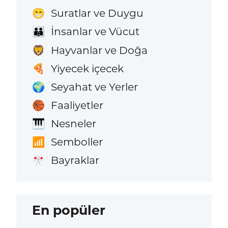
Suratlar ve Duygu
😁
İnsanlar ve Vücut
👪
Hayvanlar ve Doğa
🦁
Yiyecek içecek
🍕
Seyahat ve Yerler
🌍
Faaliyetler
🏀
Nesneler
🎹
Semboller
📶
Bayraklar
🎌
En popüler