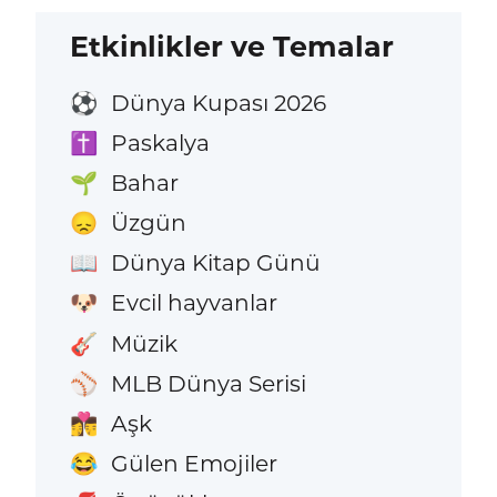
Etkinlikler ve Temalar
Dünya Kupası 2026
⚽
Paskalya
✝️
Bahar
🌱
Üzgün
😞
Dünya Kitap Günü
📖
Evcil hayvanlar
🐶
Müzik
🎸
MLB Dünya Serisi
⚾
Aşk
👩‍❤️‍💋‍👨
Gülen Emojiler
😂