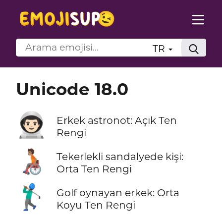
TR
Unicode 18.0
👨🏻‍🚀
Erkek astronot: Açık Ten
Rengi
🧑🏽‍🦽
Tekerlekli sandalyede kişi:
Orta Ten Rengi
🏌🏾‍♂️
Golf oynayan erkek: Orta
Koyu Ten Rengi