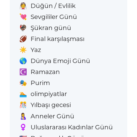
Düğün / Evlilik
👰
Sevgililer Günü
💘
Şükran günü
🦃
Final karşılaşması
🏈
Yaz
☀️
Dünya Emoji Günü
🌎
Ramazan
☪️
Purim
🎭
olimpiyatlar
🏊
Yılbaşı gecesi
🎊
Anneler Günü
🤱
Uluslararası Kadınlar Günü
♀️