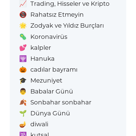
Trading, Hisseler ve Kripto
📈
Rahatsız Etmeyin
📵
Zodyak ve Yıldız Burçları
🌟
Koronavirüs
🦠
kalpler
💕
Hanuka
🕎
cadılar bayramı
🎃
Mezuniyet
🎓
Babalar Günü
👨
Sonbahar sonbahar
🍂
Dünya Günü
🌱
diwali
🪔
kutsal
🕉️