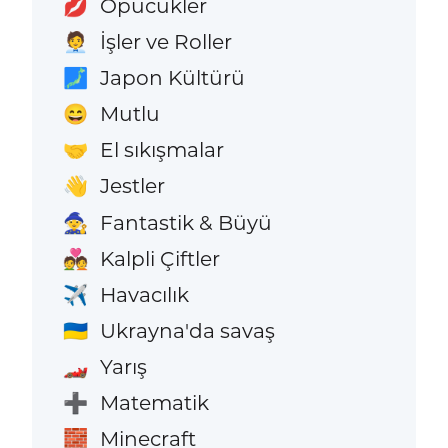
Öpücükler
💋
İşler ve Roller
🧑‍💼
Japon Kültürü
🗾
Mutlu
😄
El sıkışmalar
🤝
Jestler
👋
Fantastik & Büyü
🧙
Kalpli Çiftler
💑
Havacılık
✈️
Ukrayna'da savaş
🇺🇦
Yarış
🏎️
Matematik
➕
Minecraft
🧱