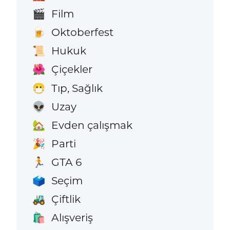
Film
🎬
Oktoberfest
🍺
Hukuk
📜
Çiçekler
🌺
Tıp, Sağlık
😷
Uzay
👽
Evden çalışmak
🏡
Parti
🎉
GTA 6
🏃
Seçim
🗳️
Çiftlik
🚜
Alışveriş
🛍️