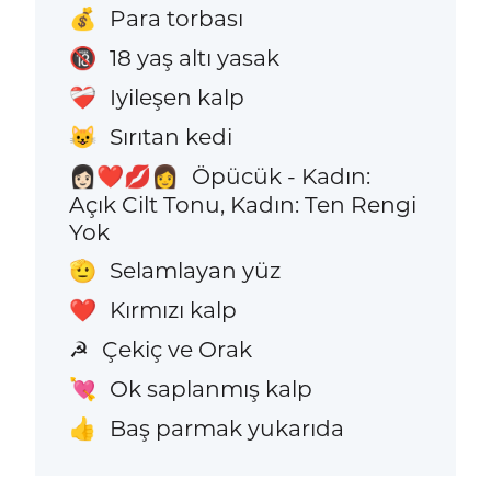
Para torbası
💰
18 yaş altı yasak
🔞
Iyileşen kalp
❤️‍🩹
Sırıtan kedi
😺
Öpücük - Kadın:
👩🏻‍❤️‍💋‍👩
Açık Cilt Tonu, Kadın: Ten Rengi
Yok
Selamlayan yüz
🫡
Kırmızı kalp
❤️
Çekiç ve Orak
☭
Ok saplanmış kalp
💘
Baş parmak yukarıda
👍