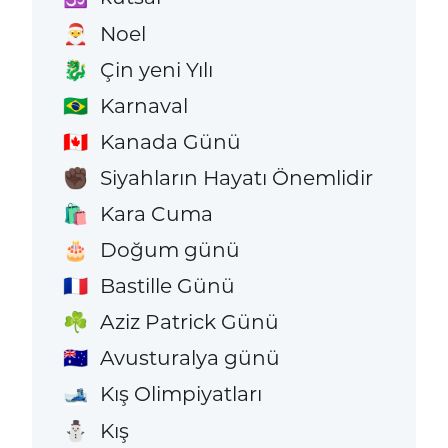
Noel
🎅
Çin yeni Yılı
🐉
Karnaval
🇧🇷
Kanada Günü
🇨🇦
Siyahların Hayatı Önemlidir
✊🏿
Kara Cuma
🛍️
Doğum günü
🎂
Bastille Günü
🇫🇷
Aziz Patrick Günü
☘️
Avusturalya günü
🇦🇺
Kış Olimpiyatları
🎿
Kış
⛄