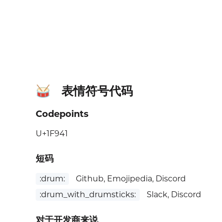
表情符号代码
🥁
Codepoints
U+1F941
短码
:drum:
Github, Emojipedia, Discord
:drum_with_drumsticks:
Slack, Discord
对于开发商来说