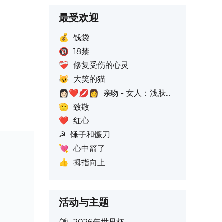
最受欢迎
💰
钱袋
🔞
18禁
❤️‍🩹
修复受伤的心灵
😺
大笑的猫
👩🏻‍❤️‍💋‍👩
亲吻 - 女人：浅肤色, 女人：无肤色: 无肤色
🫡
致敬
❤️
红心
☭
锤子和镰刀
💘
心中箭了
👍
拇指向上
活动与主题
⚽
2026年世界杯