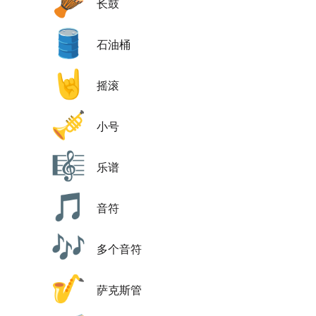
🪘
长鼓
🛢️
石油桶
🤘
摇滚
🎺
小号
🎼
乐谱
🎵
音符
🎶
多个音符
🎷
萨克斯管