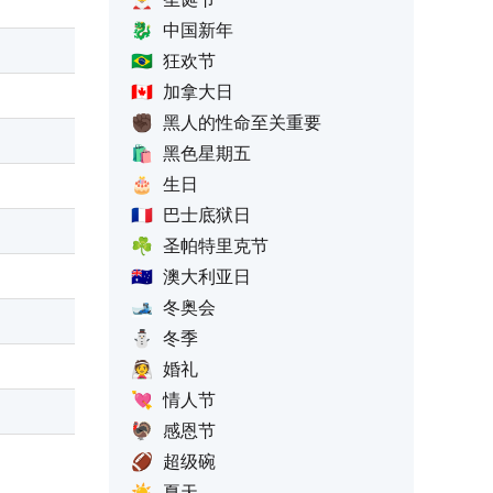
🐉
中国新年
🇧🇷
狂欢节
🇨🇦
加拿大日
✊🏿
黑人的性命至关重要
🛍️
黑色星期五
🎂
生日
🇫🇷
巴士底狱日
☘️
圣帕特里克节
🇦🇺
澳大利亚日
🎿
冬奥会
⛄
冬季
👰
婚礼
💘
情人节
🦃
感恩节
🏈
超级碗
☀️
夏天