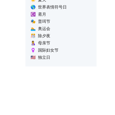
🌎
世界表情符号日
☪️
斋月
🎭
普珥节
🏊
奥运会
🎊
除夕夜
🤱
母亲节
♀️
国际妇女节
🇺🇸
独立日