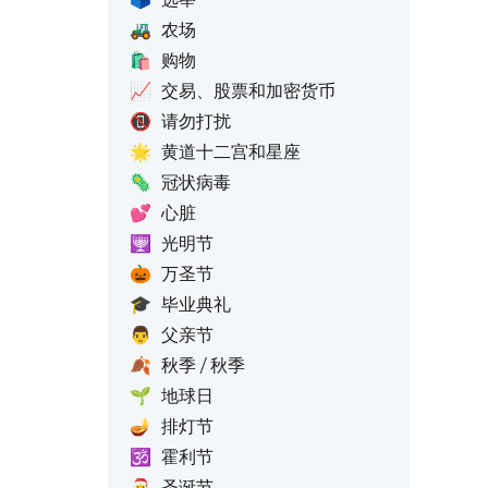
🚜
农场
🛍️
购物
📈
交易、股票和加密货币
📵
请勿打扰
🌟
黄道十二宫和星座
🦠
冠状病毒
💕
心脏
🕎
光明节
🎃
万圣节
🎓
毕业典礼
👨
父亲节
🍂
秋季 / 秋季
🌱
地球日
🪔
排灯节
🕉️
霍利节
🎅
圣诞节