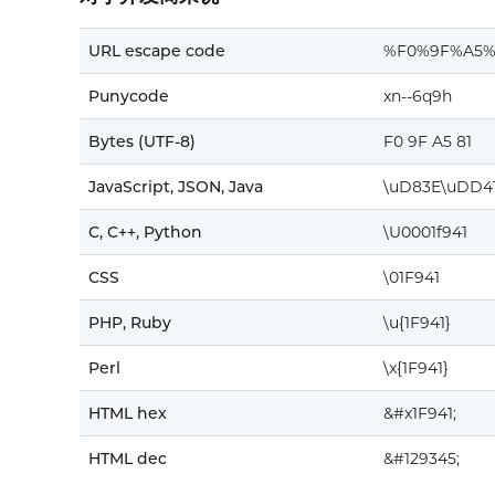
URL escape code
%F0%9F%A5%
Punycode
xn--6q9h
Bytes (UTF-8)
F0 9F A5 81
JavaScript, JSON, Java
\uD83E\uDD4
C, C++, Python
\U0001f941
CSS
\01F941
PHP, Ruby
\u{1F941}
Perl
\x{1F941}
HTML hex
&#x1F941;
HTML dec
&#129345;