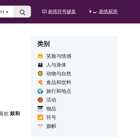
⌨️
表情符号键盘
👩‍🍳
表情厨房
ZH
类别
😁
笑脸与情感
👪
人与身体
🦁
动物与自然
🍕
食品和饮料
🌍
旅行和地点
🏀
活动
🎹
物品
喜欢
鼓和
📶
符号
🎌
旗帜