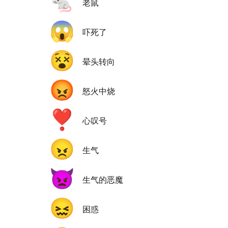
🐁
老鼠
😱
吓死了
😵
晕头转向
😡
怒火中烧
❣️
心叹号
😠
生气
👿
生气的恶魔
😖
困惑