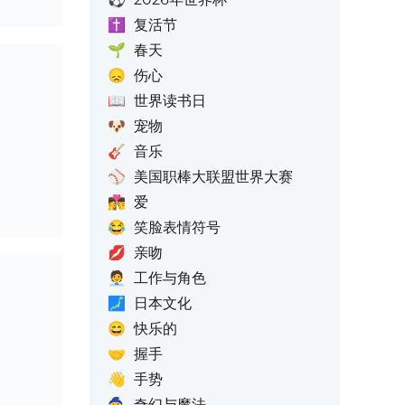
✝️
复活节
🌱
春天
😞
伤心
📖
世界读书日
🐶
宠物
🎸
音乐
⚾
美国职棒大联盟世界大赛
👩‍❤️‍💋‍👨
爱
😂
笑脸表情符号
💋
亲吻
🧑‍💼
工作与角色
🗾
日本文化
😄
快乐的
🤝
握手
👋
手势
🧙
奇幻与魔法