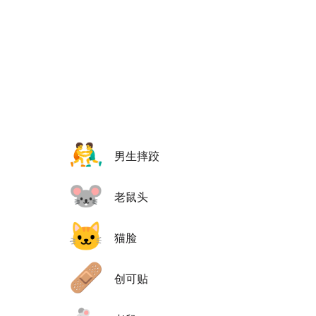
🤼‍♂️
男生摔跤
🐭
老鼠头
🐱
猫脸
🩹
创可贴