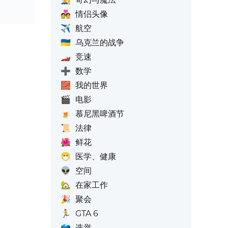
💑
情侣头像
✈️
航空
🇺🇦
乌克兰的战争
🏎️
竞速
➕
数学
🧱
我的世界
🎬
电影
🍺
慕尼黑啤酒节
📜
法律
🌺
鲜花
😷
医学、健康
👽
空间
🏡
在家工作
🎉
聚会
🏃
GTA 6
🗳️
选举