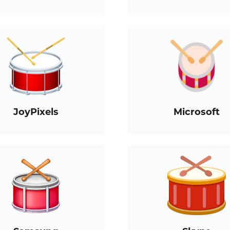
JoyPixels
Microsoft