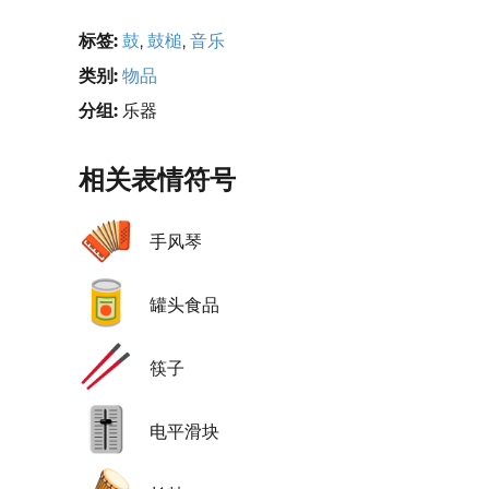
标签:
鼓
,
鼓槌
,
音乐
类别:
物品
分组:
乐器
相关表情符号
🪗
手风琴
🥫
罐头食品
🥢
筷子
🎚️
电平滑块