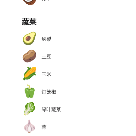
蔬菜
🥑
鳄梨
🥔
土豆
🌽
玉米
🫑
灯笼椒
🥬
绿叶蔬菜
🧄
蒜