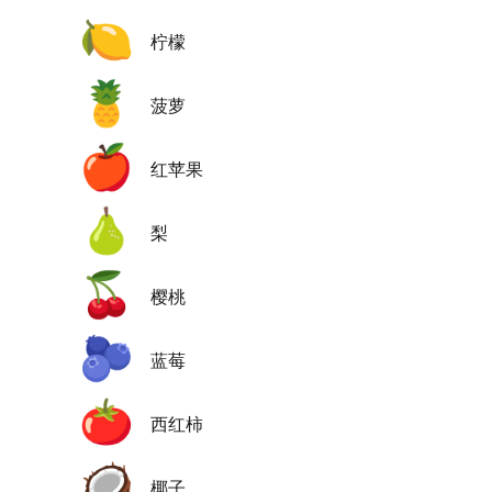
🍋
柠檬
🍍
菠萝
🍎
红苹果
🍐
梨
🍒
樱桃
🫐
蓝莓
🍅
西红柿
🥥
椰子