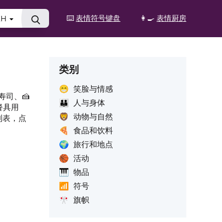
⌨️
表情符号键盘
👩‍🍳
表情厨房
ZH
类别
😁
笑脸与情感
寿司、🍰
👪
人与身体
餐具用
🦁
动物与自然
列表，点
🍕
食品和饮料
🌍
旅行和地点
🏀
活动
🎹
物品
📶
符号
🎌
旗帜