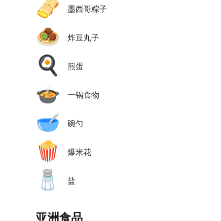
🫔
墨西哥粽子
🧆
炸豆丸子
🍳
煎蛋
🍲
一锅食物
🥣
碗勺
🍿
爆米花
🧂
盐
亚洲食品