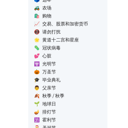
🚜
农场
🛍️
购物
📈
交易、股票和加密货币
📵
请勿打扰
🌟
黄道十二宫和星座
🦠
冠状病毒
💕
心脏
🕎
光明节
🎃
万圣节
🎓
毕业典礼
👨
父亲节
🍂
秋季 / 秋季
🌱
地球日
🪔
排灯节
🕉️
霍利节
🎅
圣诞节