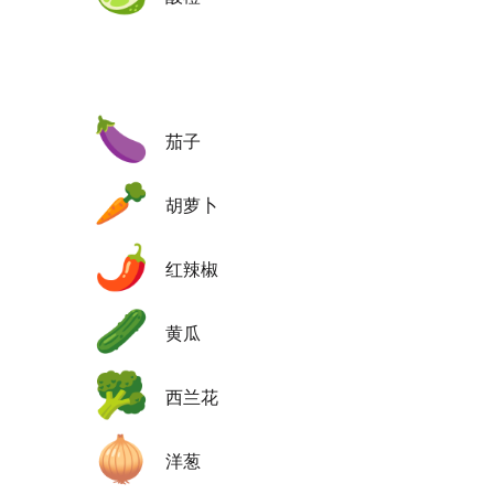
🍆
茄子
🥕
胡萝卜
🌶️
红辣椒
🥒
黄瓜
🥦
西兰花
🧅
洋葱