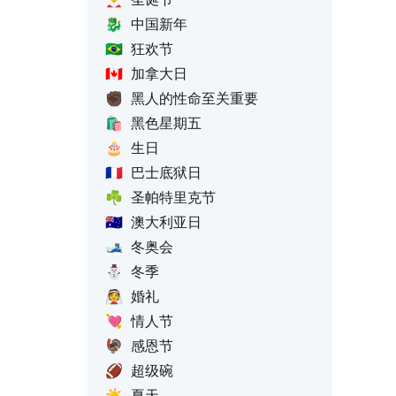
🐉
中国新年
🇧🇷
狂欢节
🇨🇦
加拿大日
✊🏿
黑人的性命至关重要
🛍️
黑色星期五
🎂
生日
🇫🇷
巴士底狱日
☘️
圣帕特里克节
🇦🇺
澳大利亚日
🎿
冬奥会
⛄
冬季
👰
婚礼
💘
情人节
🦃
感恩节
🏈
超级碗
☀️
夏天