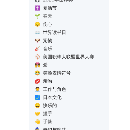
✝️
复活节
🌱
春天
😞
伤心
📖
世界读书日
🐶
宠物
🎸
音乐
⚾
美国职棒大联盟世界大赛
👩‍❤️‍💋‍👨
爱
😂
笑脸表情符号
💋
亲吻
🧑‍💼
工作与角色
🗾
日本文化
😄
快乐的
🤝
握手
👋
手势
🧙
奇幻与魔法