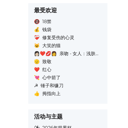
最受欢迎
🔞
18禁
💰
钱袋
❤️‍🩹
修复受伤的心灵
😺
大笑的猫
👩🏻‍❤️‍💋‍👩
亲吻 - 女人：浅肤色, 女人：无肤色: 无肤色
🫡
致敬
❤️
红心
💘
心中箭了
☭
锤子和镰刀
👍
拇指向上
活动与主题
⚽
2026年世界杯