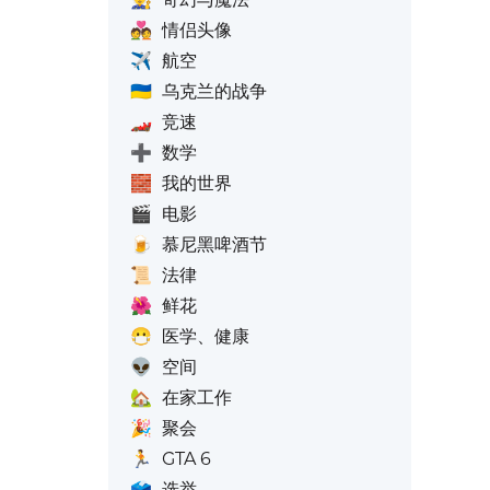
💑
情侣头像
✈️
航空
🇺🇦
乌克兰的战争
🏎️
竞速
➕
数学
🧱
我的世界
🎬
电影
🍺
慕尼黑啤酒节
📜
法律
🌺
鲜花
😷
医学、健康
👽
空间
🏡
在家工作
🎉
聚会
🏃
GTA 6
🗳️
选举