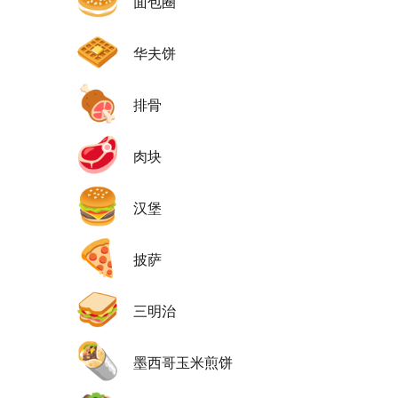
🥯
面包圈
🧇
华夫饼
🍖
排骨
🥩
肉块
🍔
汉堡
🍕
披萨
🥪
三明治
🌯
墨西哥玉米煎饼