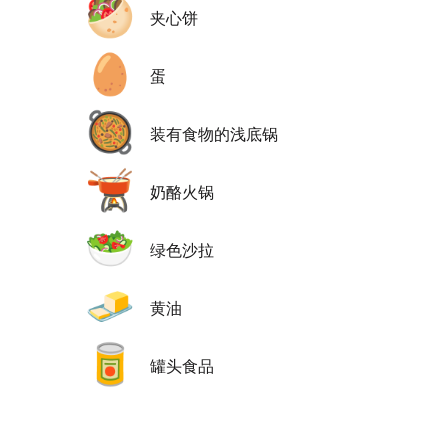
🥙
夹心饼
🥚
蛋
🥘
装有食物的浅底锅
🫕
奶酪火锅
🥗
绿色沙拉
🧈
黄油
🥫
罐头食品