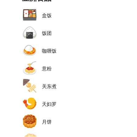
🍱
盒饭
🍙
饭团
🍛
咖喱饭
🍝
意粉
🍢
关东煮
🍤
天妇罗
🥮
月饼