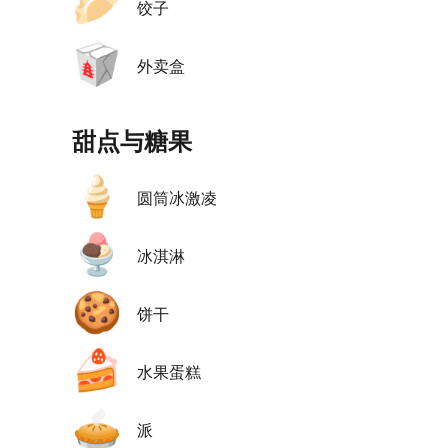
🥟
饺子
🥡
外卖盒
甜点与糖果
🍦
圆筒冰激凌
🍨
冰淇淋
🍪
饼干
🍰
水果蛋糕
🥧
派