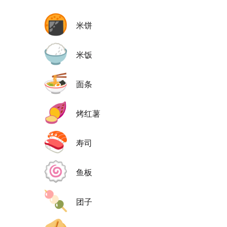
🍘
米饼
🍚
米饭
🍜
面条
🍠
烤红薯
🍣
寿司
🍥
鱼板
🍡
团子