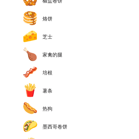
🥨
椒盐卷饼
🥞
烙饼
🧀
芝士
🍗
家禽的腿
🥓
培根
🍟
薯条
🌭
热狗
🌮
墨西哥卷饼