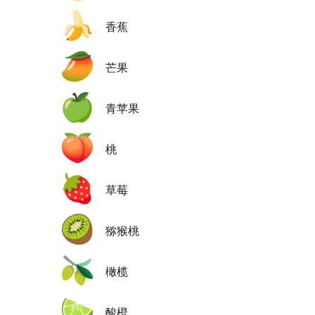
🍌
香蕉
🥭
芒果
🍏
青苹果
🍑
桃
🍓
草莓
🥝
猕猴桃
🫒
橄榄
🍋‍🟩
酸橙