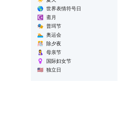
🌎
世界表情符号日
☪️
斋月
🎭
普珥节
🏊
奥运会
🎊
除夕夜
🤱
母亲节
♀️
国际妇女节
🇺🇸
独立日