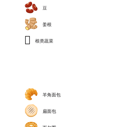
🫘
豆
🫚
姜根
🫜
根类蔬菜
🥐
羊角面包
🫓
扁面包