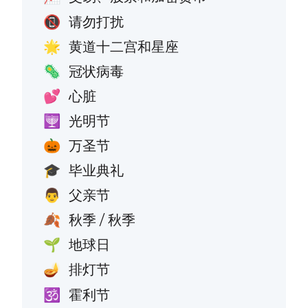
请勿打扰
📵
黄道十二宫和星座
🌟
冠状病毒
🦠
心脏
💕
光明节
🕎
万圣节
🎃
毕业典礼
🎓
父亲节
👨
秋季 / 秋季
🍂
地球日
🌱
排灯节
🪔
霍利节
🕉️