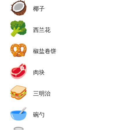
🥥
椰子
🥦
西兰花
🥨
椒盐卷饼
🥩
肉块
🥪
三明治
🥣
碗勺