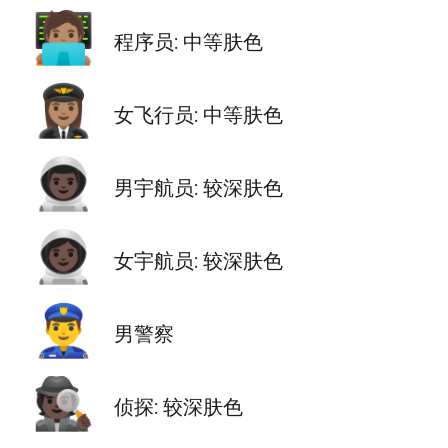
🧑🏽‍💻
程序员: 中等肤色
👩🏽‍✈️
女飞行员: 中等肤色
👨🏿‍🚀
男宇航员: 较深肤色
👩🏿‍🚀
女宇航员: 较深肤色
👮‍♂️
男警察
🕵🏿
侦探: 较深肤色