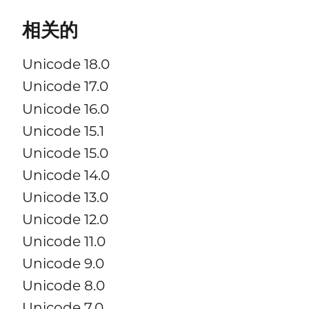
相关的
Unicode 18.0
Unicode 17.0
Unicode 16.0
Unicode 15.1
Unicode 15.0
Unicode 14.0
Unicode 13.0
Unicode 12.0
Unicode 11.0
Unicode 9.0
Unicode 8.0
Unicode 7.0