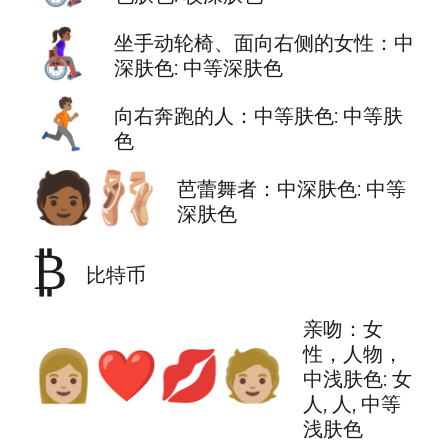
👩🏾‍🦽‍➡️
坐手动轮椅、面向右侧的女性：中
深肤色: 中等深肤色
🏃🏽‍➡️
向右奔跑的人：中等肤色: 中等肤
色
🧑🏾‍🩰
芭蕾舞者：中深肤色: 中等
深肤色
₿
比特币
亲吻：女
性，人物，
👩🏼‍❤️‍💋‍🧑🏼
中浅肤色: 女
人, 人, 中等
浅肤色