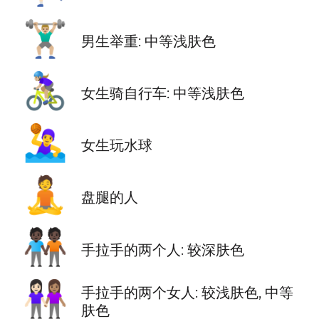
🏋🏼‍♂️
男生举重: 中等浅肤色
🚴🏼‍♀️
女生骑自行车: 中等浅肤色
🤽‍♀️
女生玩水球
🧘
盘腿的人
🧑🏿‍🤝‍🧑🏿
手拉手的两个人: 较深肤色
👩🏻‍🤝‍👩🏽
手拉手的两个女人: 较浅肤色, 中等
肤色