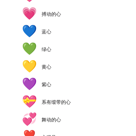
💗
搏动的心
💙
蓝心
💚
绿心
💛
黄心
💜
紫心
💝
系有缎带的心
💞
舞动的心