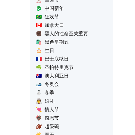
🐉
中国新年
🇧🇷
狂欢节
🇨🇦
加拿大日
✊🏿
黑人的性命至关重要
🛍️
黑色星期五
🎂
生日
🇫🇷
巴士底狱日
☘️
圣帕特里克节
🇦🇺
澳大利亚日
🎿
冬奥会
⛄
冬季
👰
婚礼
💘
情人节
🦃
感恩节
🏈
超级碗
☀️
夏天