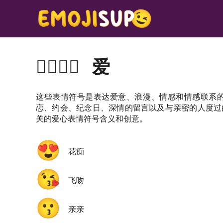
👩‍❤️‍💋‍👨
爱
这些表情符号是表达爱意、浪漫、情感和情感联系
恋、约会、纪念日、深情的留言以及与亲密的人度过
关的爱心表情符号含义和创意。
😍
花痴
😘
飞吻
😗
亲亲