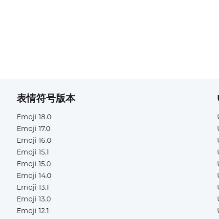
表情符号版本
Emoji 18.0
Emoji 17.0
Emoji 16.0
Emoji 15.1
Emoji 15.0
Emoji 14.0
Emoji 13.1
Emoji 13.0
Emoji 12.1