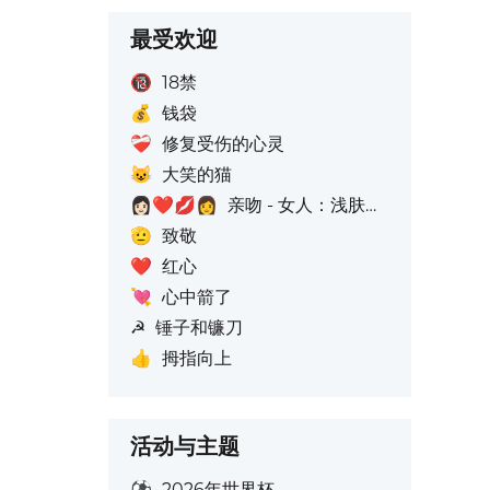
最受欢迎
🔞
18禁
💰
钱袋
❤️‍🩹
修复受伤的心灵
😺
大笑的猫
👩🏻‍❤️‍💋‍👩
亲吻 - 女人：浅肤色, 女人：无肤色: 无肤色
🫡
致敬
❤️
红心
💘
心中箭了
☭
锤子和镰刀
👍
拇指向上
活动与主题
⚽
2026年世界杯