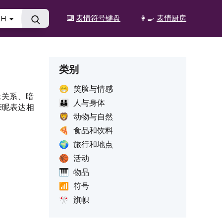
⌨️
表情符号键盘
👩‍🍳
表情厨房
ZH
类别
😁
笑脸与情感
论关系、暗
👪
人与身体
亲昵表达相
🦁
动物与自然
🍕
食品和饮料
🌍
旅行和地点
🏀
活动
🎹
物品
📶
符号
🎌
旗帜