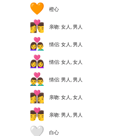
🧡
橙心
👩‍❤️‍💋‍👨
亲吻: 女人, 男人
👩‍❤️‍👨
情侣: 女人, 男人
👩‍❤️‍👩
情侣: 女人, 女人
👨‍❤️‍👨
情侣: 男人, 男人
👩‍❤️‍💋‍👩
亲吻: 女人, 女人
👨‍❤️‍💋‍👨
亲吻: 男人, 男人
🤍
白心