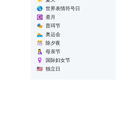
🌎
世界表情符号日
☪️
斋月
🎭
普珥节
🏊
奥运会
🎊
除夕夜
🤱
母亲节
♀️
国际妇女节
🇺🇸
独立日