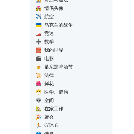
💑
情侣头像
✈️
航空
🇺🇦
乌克兰的战争
🏎️
竞速
➕
数学
🧱
我的世界
🎬
电影
🍺
慕尼黑啤酒节
📜
法律
🌺
鲜花
😷
医学、健康
👽
空间
🏡
在家工作
🎉
聚会
🏃
GTA 6
🗳️
选举