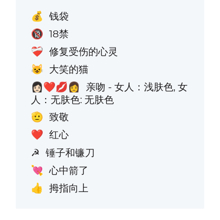
钱袋
💰
18禁
🔞
修复受伤的心灵
❤️‍🩹
大笑的猫
😺
亲吻 - 女人：浅肤色, 女
👩🏻‍❤️‍💋‍👩
人：无肤色: 无肤色
致敬
🫡
红心
❤️
锤子和镰刀
☭
心中箭了
💘
拇指向上
👍