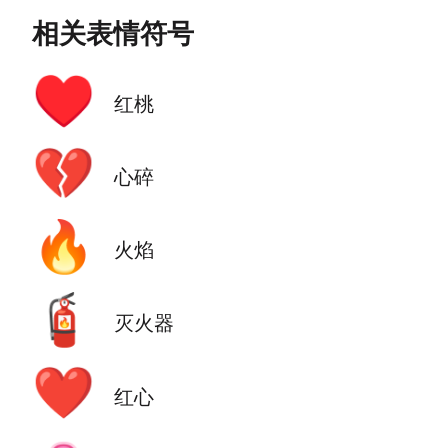
相关表情符号
♥️
红桃
💔
心碎
🔥
火焰
🧯
灭火器
❤️
红心