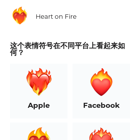
❤️‍🔥
Heart on Fire
这个表情符号在不同平台上看起来如
何？
Apple
Facebook