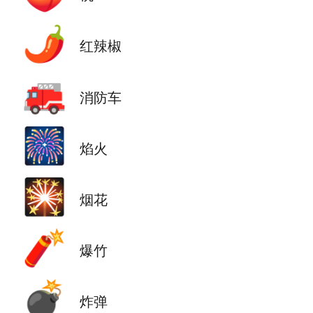
🌶️
红辣椒
🚒
消防车
🎆
焰火
🎇
烟花
🧨
爆竹
💣
炸弹