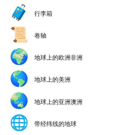
🧳
行李箱
📜
卷轴
🌍
地球上的欧洲非洲
🌎
地球上的美洲
🌏
地球上的亚洲澳洲
🌐
带经纬线的地球