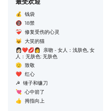
最受欢迎
钱袋
💰
18禁
🔞
修复受伤的心灵
❤️‍🩹
大笑的猫
😺
亲吻 - 女人：浅肤色, 女
👩🏻‍❤️‍💋‍👩
人：无肤色: 无肤色
致敬
🫡
红心
❤️
锤子和镰刀
☭
心中箭了
💘
拇指向上
👍