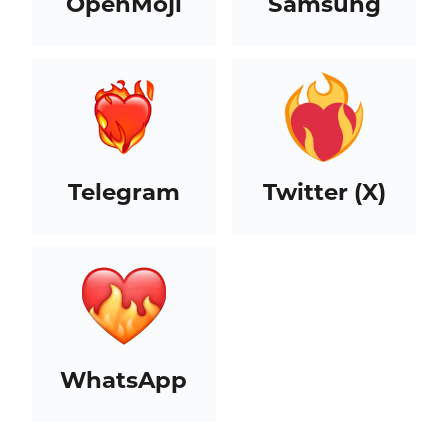
OpenMoji
Samsung
Telegram
Twitter (X)
WhatsApp