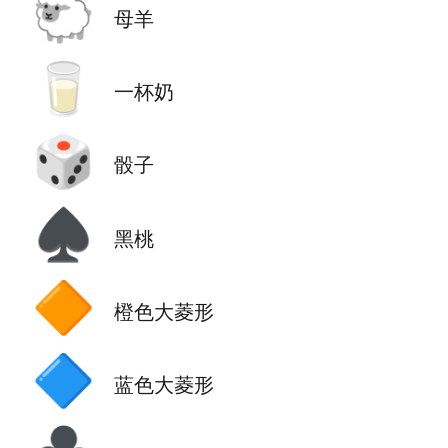
🐑
母羊
🥛
一杯奶
🎲
骰子
♠️
黑桃
🔶
橙色大菱形
🔷
蓝色大菱形