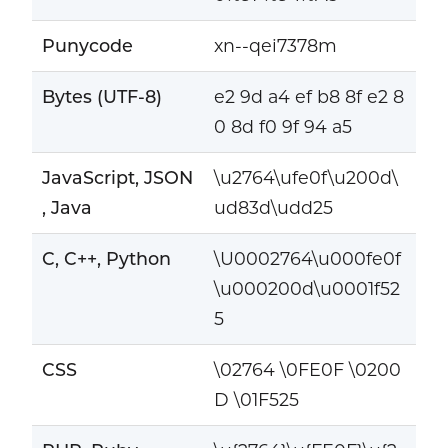
Punycode
xn--qei7378m
Bytes (UTF-8)
e2 9d a4 ef b8 8f e2 8
0 8d f0 9f 94 a5
JavaScript, JSON
\u2764\ufe0f\u200d\
, Java
ud83d\udd25
C, C++, Python
\U0002764\u000fe0f
\u000200d\u0001f52
5
CSS
\02764 \0FE0F \0200
D \01F525