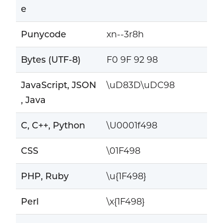
e
Punycode
xn--3r8h
Bytes (UTF-8)
F0 9F 92 98
JavaScript, JSON
\uD83D\uDC98
, Java
C, C++, Python
\U0001f498
CSS
\01F498
PHP, Ruby
\u{1F498}
Perl
\x{1F498}