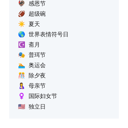
感恩节
🦃
超级碗
🏈
夏天
☀️
世界表情符号日
🌎
斋月
☪️
普珥节
🎭
奥运会
🏊
除夕夜
🎊
母亲节
🤱
国际妇女节
♀️
独立日
🇺🇸