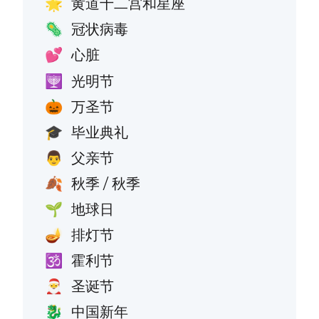
黄道十二宫和星座
🌟
冠状病毒
🦠
心脏
💕
光明节
🕎
万圣节
🎃
毕业典礼
🎓
父亲节
👨
秋季 / 秋季
🍂
地球日
🌱
排灯节
🪔
霍利节
🕉️
圣诞节
🎅
中国新年
🐉