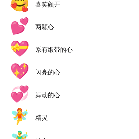
🥰
喜笑颜开
💕
两颗心
💝
系有缎带的心
💖
闪亮的心
💞
舞动的心
🧚
精灵