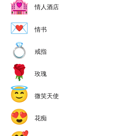
🏩
情人酒店
💌
情书
💍
戒指
🌹
玫瑰
😇
微笑天使
😍
花痴