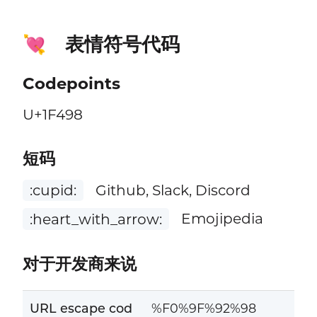
表情符号代码
💘
Codepoints
U+1F498
短码
:cupid:
Github, Slack, Discord
:heart_with_arrow:
Emojipedia
对于开发商来说
URL escape cod
%F0%9F%92%98