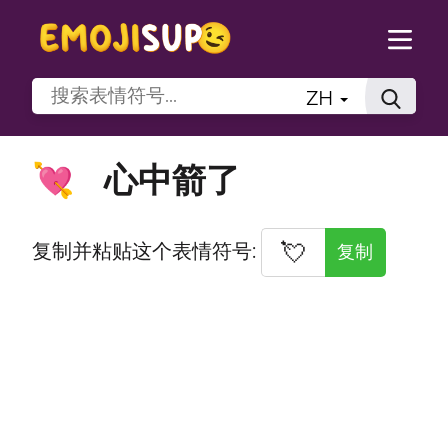
ZH
心中箭了
💘
💘
复制并粘贴这个表情符号:
复制