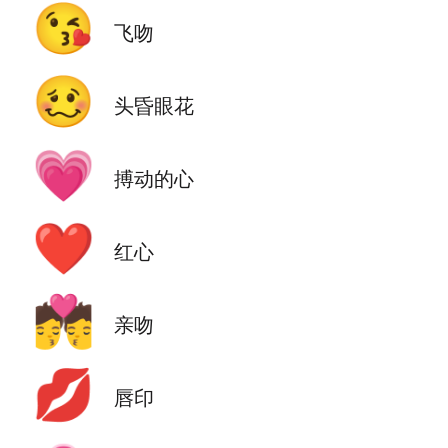
😘
飞吻
🥴
头昏眼花
💗
搏动的心
❤️
红心
💏
亲吻
💋
唇印