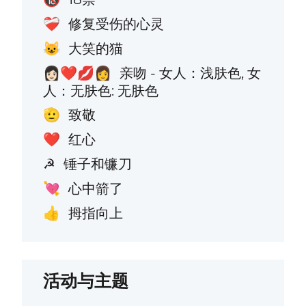
修复受伤的心灵
❤️‍🩹
大笑的猫
😺
亲吻 - 女人：浅肤色, 女
👩🏻‍❤️‍💋‍👩
人：无肤色: 无肤色
致敬
🫡
红心
❤️
锤子和镰刀
☭
心中箭了
💘
拇指向上
👍
活动与主题