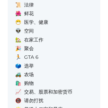
法律
📜
鲜花
🌺
医学、健康
😷
空间
👽
在家工作
🏡
聚会
🎉
GTA 6
🏃
选举
🗳️
农场
🚜
购物
🛍️
交易、股票和加密货币
📈
请勿打扰
📵