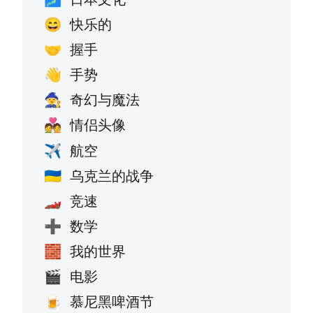
快乐的
😄
握手
🤝
手势
👋
奇幻与魔法
🧙
情侣头像
💑
航空
✈️
乌克兰的战争
🇺🇦
竞速
🏎️
数学
➕
我的世界
🧱
电影
🎬
慕尼黑啤酒节
🍺