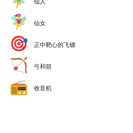
🧚‍♂️
仙人
🧚‍♀️
仙女
🎯
正中靶心的飞镖
🏹
弓和箭
📻
收音机