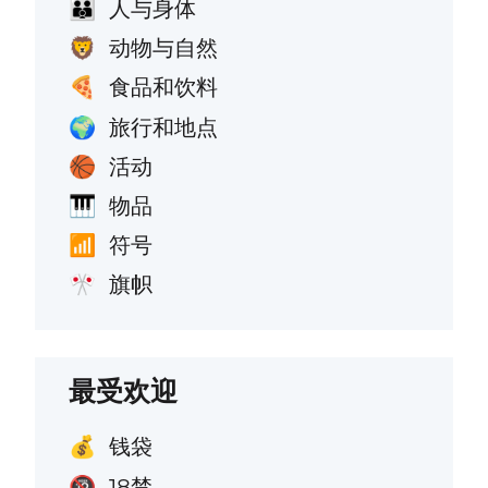
人与身体
👪
动物与自然
🦁
食品和饮料
🍕
旅行和地点
🌍
活动
🏀
物品
🎹
符号
📶
旗帜
🎌
最受欢迎
钱袋
💰
18禁
🔞