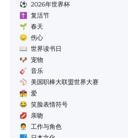
2026年世界杯
⚽
复活节
✝️
春天
🌱
伤心
😞
世界读书日
📖
宠物
🐶
音乐
🎸
美国职棒大联盟世界大赛
⚾
爱
👩‍❤️‍💋‍👨
笑脸表情符号
😂
亲吻
💋
工作与角色
🧑‍💼
日本文化
🗾